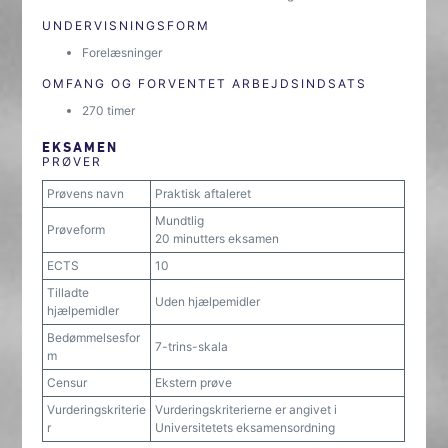
UNDERVISNINGSFORM
Forelæsninger
OMFANG OG FORVENTET ARBEJDSINDSATS
270 timer
EKSAMEN
PRØVER
Prøvens navn
Praktisk aftaleret
Mundtlig
Prøveform
20 minutters eksamen
ECTS
10
Tilladte
Uden hjælpemidler
hjælpemidler
Bedømmelsesfor
7-trins-skala
m
Censur
Ekstern prøve
Vurderingskriterie
Vurderingskriterierne er angivet i
r
Universitetets eksamensordning