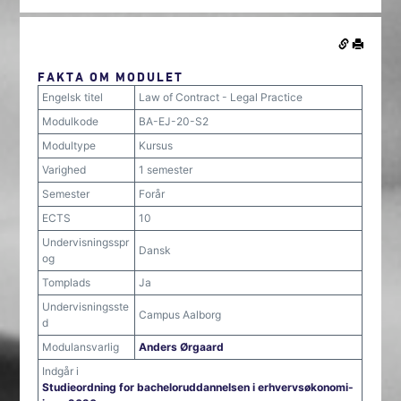
FAKTA OM MODULET
Engelsk titel
Law of Contract - Legal Practice
Modulkode
BA-EJ-20-S2
Modultype
Kursus
Varighed
1 semester
Semester
Forår
ECTS
10
Undervisningsspr
Dansk
og
Tomplads
Ja
Undervisningsste
Campus Aalborg
d
Modulansvarlig
Anders Ørgaard
Indgår i
Studieordning for bacheloruddannelsen i erhvervsøkonomi-