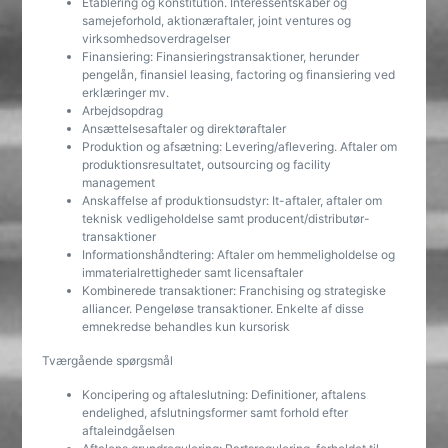
Etablering og konstitution. Interessentskaber og
samejeforhold, aktionæraftaler, joint ventures og
virksomhedsoverdragelser
Finansiering: Finansieringstransaktioner, herunder
pengelån, finansiel leasing, factoring og finansiering ved
erklæringer mv.
Arbejdsopdrag
Ansættelsesaftaler og direktøraftaler
Produktion og afsætning: Levering/aflevering. Aftaler om
produktionsresultatet, outsourcing og facility
management
Anskaffelse af produktionsudstyr: It-aftaler, aftaler om
teknisk vedligeholdelse samt producent/distributør-
transaktioner
Informationshåndtering: Aftaler om hemmeligholdelse og
immaterialrettigheder samt licensaftaler
Kombinerede transaktioner: Franchising og strategiske
alliancer. Pengeløse transaktioner. Enkelte af disse
emnekredse behandles kun kursorisk
Tværgående spørgsmål
Koncipering og aftaleslutning: Definitioner, aftalens
endelighed, afslutningsformer samt forhold efter
aftaleindgåelsen