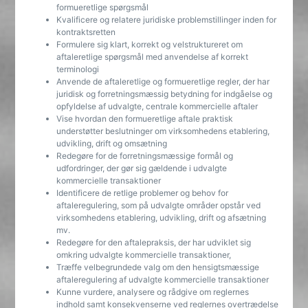
formueretlige spørgsmål
Kvalificere og relatere juridiske problemstillinger inden for
kontraktsretten
Formulere sig klart, korrekt og velstruktureret om
aftaleretlige spørgsmål med anvendelse af korrekt
terminologi
Anvende de aftaleretlige og formueretlige regler, der har
juridisk og forretningsmæssig betydning for indgåelse og
opfyldelse af udvalgte, centrale kommercielle aftaler
Vise hvordan den formueretlige aftale praktisk
understøtter beslutninger om virksomhedens etablering,
udvikling, drift og omsætning
Redegøre for de forretningsmæssige formål og
udfordringer, der gør sig gældende i udvalgte
kommercielle transaktioner
Identificere de retlige problemer og behov for
aftaleregulering, som på udvalgte områder opstår ved
virksomhedens etablering, udvikling, drift og afsætning
mv.
Redegøre for den aftalepraksis, der har udviklet sig
omkring udvalgte kommercielle transaktioner,
Træffe velbegrundede valg om den hensigtsmæssige
aftaleregulering af udvalgte kommercielle transaktioner
Kunne vurdere, analysere og rådgive om reglernes
indhold samt konsekvenserne ved reglernes overtrædelse