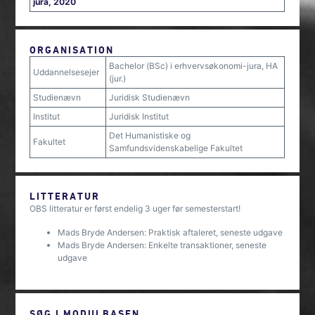
jura, 2020
ORGANISATION
Bachelor (BSc) i erhvervsøkonomi-jura, HA
Uddannelsesejer
(jur.)
Studienævn
Juridisk Studienævn
Institut
Juridisk Institut
Det Humanistiske og
Fakultet
Samfundsvidenskabelige Fakultet
LITTERATUR
OBS litteratur er først endelig 3 uger før semesterstart!
Mads Bryde Andersen: Praktisk aftaleret, seneste udgave
Mads Bryde Andersen: Enkelte transaktioner, seneste
udgave
SØG I MODULBASEN