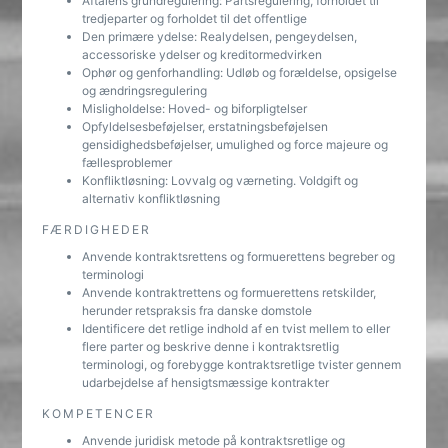
Aftalens grundregulering: Partsregulering, forholdet til
tredjeparter og forholdet til det offentlige
Den primære ydelse: Realydelsen, pengeydelsen,
accessoriske ydelser og kreditormedvirken
Ophør og genforhandling: Udløb og forældelse, opsigelse
og ændringsregulering
Misligholdelse: Hoved- og biforpligtelser
Opfyldelsesbeføjelser, erstatningsbeføjelsen
gensidighedsbeføjelser, umulighed og force majeure og
fællesproblemer
Konfliktløsning: Lovvalg og værneting. Voldgift og
alternativ konfliktløsning
FÆRDIGHEDER
Anvende kontraktsrettens og formuerettens begreber og
terminologi
Anvende kontraktrettens og formuerettens retskilder,
herunder retspraksis fra danske domstole
Identificere det retlige indhold af en tvist mellem to eller
flere parter og beskrive denne i kontraktsretlig
terminologi, og forebygge kontraktsretlige tvister gennem
udarbejdelse af hensigtsmæssige kontrakter
KOMPETENCER
Anvende juridisk metode på kontraktsretlige og