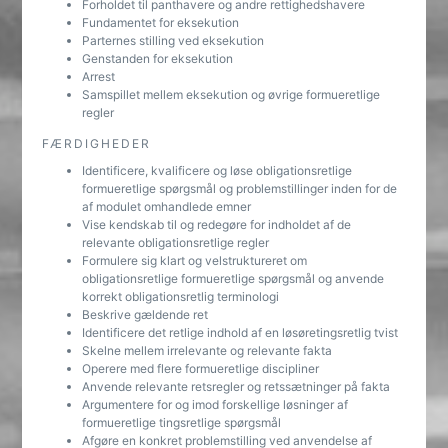
Forholdet til panthavere og andre rettighedshavere
Fundamentet for eksekution
Parternes stilling ved eksekution
Genstanden for eksekution
Arrest
Samspillet mellem eksekution og øvrige formueretlige
regler
FÆRDIGHEDER
Identificere, kvalificere og løse obligationsretlige
formueretlige spørgsmål og problemstillinger inden for de
af modulet omhandlede emner
Vise kendskab til og redegøre for indholdet af de
relevante obligationsretlige regler
Formulere sig klart og velstruktureret om
obligationsretlige formueretlige spørgsmål og anvende
korrekt obligationsretlig terminologi
Beskrive gældende ret
Identificere det retlige indhold af en løsøretingsretlig tvist
Skelne mellem irrelevante og relevante fakta
Operere med flere formueretlige discipliner
Anvende relevante retsregler og retssætninger på fakta
Argumentere for og imod forskellige løsninger af
formueretlige tingsretlige spørgsmål
Afgøre en konkret problemstilling ved anvendelse af