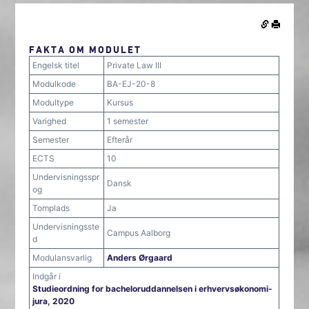
FAKTA OM MODULET
Engelsk titel
Private Law III
Modulkode
BA-EJ-20-8
Modultype
Kursus
Varighed
1 semester
Semester
Efterår
ECTS
10
Undervisningsspr
Dansk
og
Tomplads
Ja
Undervisningsste
Campus Aalborg
d
Modulansvarlig
Anders Ørgaard
Indgår i
Studieordning for bacheloruddannelsen i erhvervsøkonomi-
jura, 2020