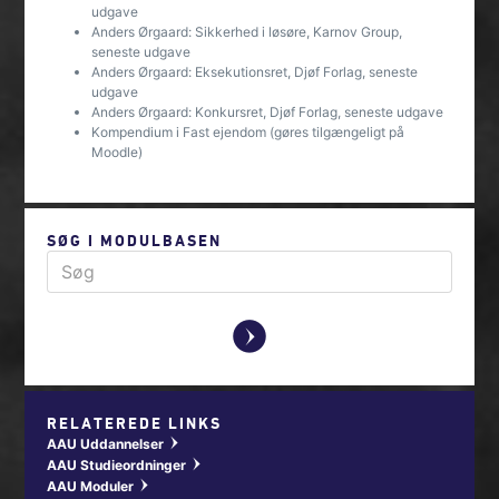
udgave
Anders Ørgaard: Sikkerhed i løsøre, Karnov Group,
seneste udgave
Anders Ørgaard: Eksekutionsret, Djøf Forlag, seneste
udgave
Anders Ørgaard: Konkursret, Djøf Forlag, seneste udgave
Kompendium i Fast ejendom (gøres tilgængeligt på
Moodle)
SØG I MODULBASEN
y
RELATEREDE LINKS
AAU Uddannelser
w
AAU Studieordninger
w
AAU Moduler
w