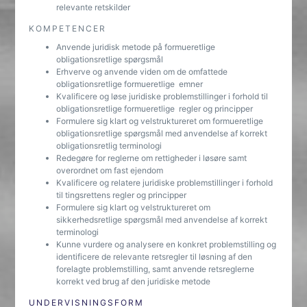
relevante retskilder
KOMPETENCER
Anvende juridisk metode på formueretlige
obligationsretlige spørgsmål
Erhverve og anvende viden om de omfattede
obligationsretlige formueretlige emner
Kvalificere og løse juridiske problemstillinger i forhold til
obligationsretlige formueretlige regler og principper
Formulere sig klart og velstruktureret om formueretlige
obligationsretlige spørgsmål med anvendelse af korrekt
obligationsretlig terminologi
Redegøre for reglerne om rettigheder i løsøre samt
overordnet om fast ejendom
Kvalificere og relatere juridiske problemstillinger i forhold
til tingsrettens regler og principper
Formulere sig klart og velstruktureret om
sikkerhedsretlige spørgsmål med anvendelse af korrekt
terminologi
Kunne vurdere og analysere en konkret problemstilling og
identificere de relevante retsregler til løsning af den
forelagte problemstilling, samt anvende retsreglerne
korrekt ved brug af den juridiske metode
UNDERVISNINGSFORM