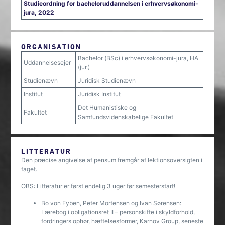
Studieordning for bacheloruddannelsen i erhvervsøkonomi-
jura, 2022
ORGANISATION
Bachelor (BSc) i erhvervsøkonomi-jura, HA
Uddannelsesejer
(jur.)
Studienævn
Juridisk Studienævn
Institut
Juridisk Institut
Det Humanistiske og
Fakultet
Samfundsvidenskabelige Fakultet
LITTERATUR
Den præcise angivelse af pensum fremgår af lektionsoversigten i
faget.
OBS: Litteratur er først endelig 3 uger før semesterstart!
Bo von Eyben, Peter Mortensen og Ivan Sørensen:
Lærebog i obligationsret II – personskifte i skyldforhold,
fordringers ophør, hæftelsesformer, Karnov Group, seneste