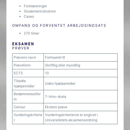
Forelæsninger
Studenterinstrukton
Cases
OMFANG OG FORVENTET ARBEJDSINDSATS
270 timer
EKSAMEN
PRØVER
Prøvens navn
Formueret III
Prøveform
Skriftlig eller mundtlig
ECTS
10
Tilladte
Uden hjælpemidler
hjælpemidler
Bedømmelsesfor
7-trins-skala
m
Censur
Ekstern prøve
Vurderingskriterie
Vurderingskriterierne er angivet i
r
Universitetets eksamensordning