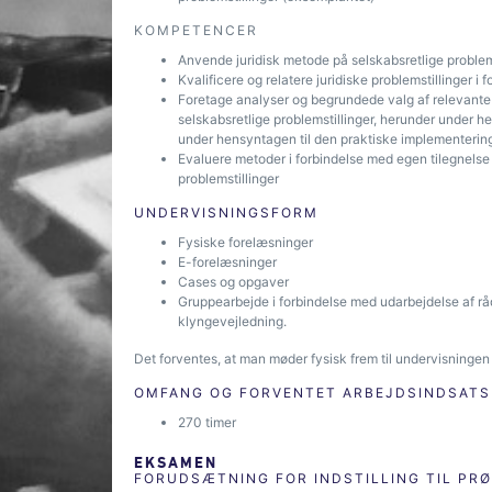
KOMPETENCER
Anvende juridisk metode på selskabsretlige problem
Kvalificere og relatere juridiske problemstillinger i 
Foretage analyser og begrundede valg af relevante 
selskabsretlige problemstillinger, herunder under h
under hensyntagen til den praktiske implementering
Evaluere metoder i forbindelse med egen tilegnelse
problemstillinger
UNDERVISNINGSFORM
Fysiske forelæsninger
E-forelæsninger
Cases og opgaver
Gruppearbejde i forbindelse med udarbejdelse af råd
klyngevejledning.
Det forventes, at man møder fysisk frem til undervisningen
OMFANG OG FORVENTET ARBEJDSINDSATS
270 timer
EKSAMEN
FORUDSÆTNING FOR INDSTILLING TIL PR