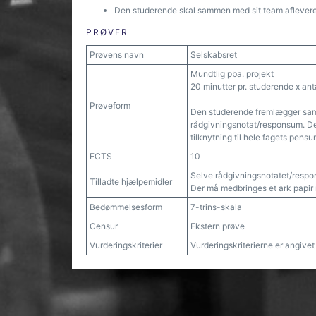
Den studerende skal sammen med sit team aflevere r
PRØVER
Prøvens navn
Selskabsret
Mundtlig pba. projekt
20 minutter pr. studerende x ant
Prøveform
Den studerende fremlægger sa
rådgivningsnotat/responsum. De
tilknytning til hele fagets pensu
ECTS
10
Selve rådgivningsnotatet/resp
Tilladte hjælpemidler
Der må medbringes et ark papir m
Bedømmelsesform
7-trins-skala
Censur
Ekstern prøve
Vurderingskriterier
Vurderingskriterierne er angive