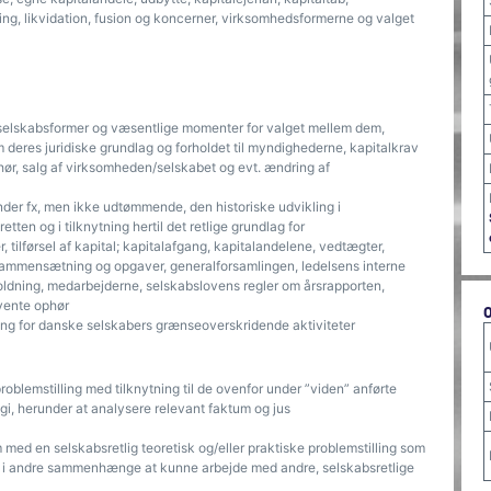
ning, likvidation, fusion og koncerner, virksomhedsformerne og valget
lskabsformer og væsentlige momenter for valget mellem dem,
eres juridiske grundlag og forholdet til myndighederne, kapitalkrav
hør, salg af virksomheden/selskabet og evt. ændring af
nder fx, men ikke udtømmende, den historiske udvikling i
tten og i tilknytning hertil det retlige grundlag for
, tilførsel af kapital; kapitalafgang, kapitalandelene, vedtægter,
 sammensætning og opgaver, generalforsamlingen, ledelsens interne
holdning, medarbejderne, selskabslovens regler om årsrapporten,
lvente ophør
ng for danske selskabers grænseoverskridende aktiviteter
 problemstilling med tilknytning til de ovenfor under ”viden” anførte
gi, herunder at analysere relevant faktum og jus
med en selskabsretlig teoretisk og/eller praktiske problemstilling som
 i andre sammenhænge at kunne arbejde med andre, selskabsretlige