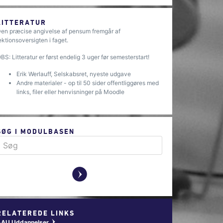
LITTERATUR
en præcise angivelse af pensum fremgår af
ektionsoversigten i faget.
BS: Litteratur er først endelig 3 uger før semesterstart!
Erik Werlauff, Selskabsret, nyeste udgave
Andre materialer - op til 50 sider offentliggøres med
links, filer eller henvisninger på Moodle
SØG I MODULBASEN
y
RELATEREDE LINKS
AAU Uddannelser
w