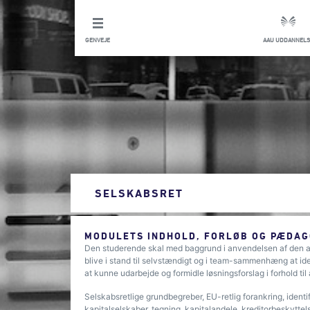
GENVEJE
AAU UDDANNELS
SELSKABSRET
MODULETS INDHOLD, FORLØB OG PÆDAG
Den studerende skal med baggrund i anvendelsen af den al
blive i stand til selvstændigt og i team-sammenhæng at ident
at kunne udarbejde og formidle løsningsforslag i forhold ti
Selskabsretlige grundbegreber, EU-retlig forankring, identifi
kapitalselskaber, tegning, kapitalandele, kreditorbeskyttels