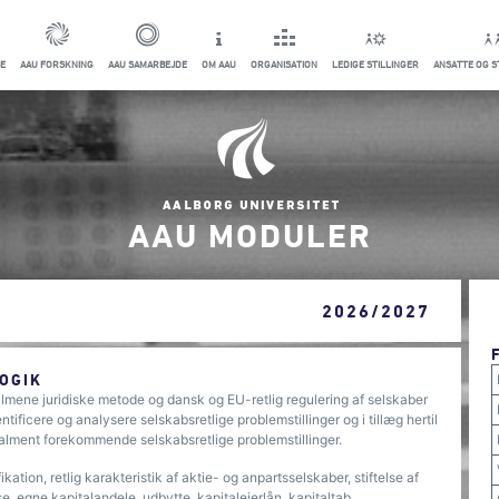
E
AAU FORSKNING
AAU SAMARBEJDE
OM AAU
ORGANISATION
LEDIGE STILLINGER
ANSATTE OG 
AAU MODULER
2026/2027
OGIK
mene juridiske metode og dansk og EU-retlig regulering af selskaber
ificere og analysere selskabsretlige problemstillinger og i tillæg hertil
l alment forekommende selskabsretlige problemstillinger.
kation, retlig karakteristik af aktie- og anpartsselskaber, stiftelse af
e, egne kapitalandele, udbytte, kapitalejerlån, kapitaltab,