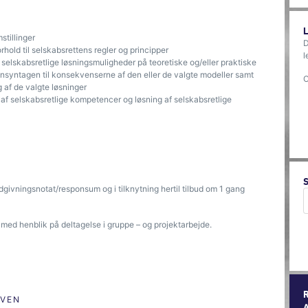
stillinger
D
forhold til selskabsrettens regler og principper
l
selskabsretlige løsningsmuligheder på teoretiske og/eller praktiske
ensyntagen til konsekvenserne af den eller de valgte modeller samt
O
 af de valgte løsninger
 af selskabsretlige kompetencer og løsning af selskabsretlige
givningsnotat/responsum og i tilknytning hertil tilbud om 1 gang
 med henblik på deltagelse i gruppe – og projektarbejde.
ØVEN