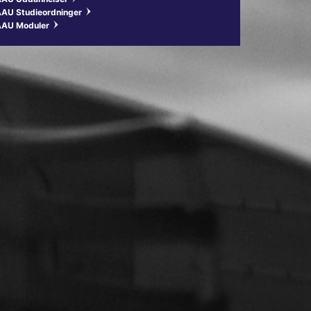
AU Studieordninger
w
AAU Moduler
w