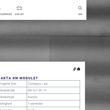
STUDERENDE
ENGLISH
SØG
FAKTA OM MODULET
Engelsk titel
Company Law
Modulkode
BA-EJ-20-17
Modultype
Kursus
Varighed
1 semester