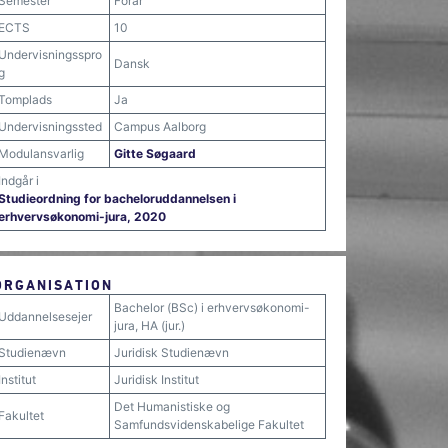
Semester
Forår
ECTS
10
Undervisningsspro
Dansk
g
Tomplads
Ja
Undervisningssted
Campus Aalborg
Modulansvarlig
Gitte Søgaard
Indgår i
Studieordning for bacheloruddannelsen i
erhvervsøkonomi-jura, 2020
ORGANISATION
Bachelor (BSc) i erhvervsøkonomi-
Uddannelsesejer
jura, HA (jur.)
Studienævn
Juridisk Studienævn
Institut
Juridisk Institut
Det Humanistiske og
Fakultet
Samfundsvidenskabelige Fakultet