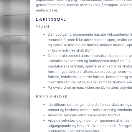
generalforsamling, ledelse af selskabet, årsrapport, erstat
mellem disse.
LÆRINGSMÅL
VIDEN
De hyppigst forekommende danske virksomheds-/se
herunder fx, men ikke udtømmende, spørgsmålet om d
og hæftelsesforhold, beslutningsmåden indadtil, op
virksomheds-/selskabsform
De centrale emner i dansk kapitalselskabsret, heru
kapitalselskabsretten og indflydelsen herpå fra EU-re
kapitalselskabsretten, oprettelse af kapitalselskaber
forretningsorden, ejeraftaler, selskabsorganerne –
forhold, ledelsens eksterne forhold, koncerner og 
omstruktureringer af selskaber samt selskabers so
På overordnet niveau: viden om EU-rettens betydni
FÆRDIGHEDER
Identificere det retlige indhold af en selskabsretlig
temaer og beskrive denne i selskabsretlig terminolo
Anvende selskabsrettens lovgivning korrekt
Arbejde selvstændigt inden for rammerne af et team 
udgangspunkt og herved udvikle en model for også
problemstillinger (eksemplaritet)