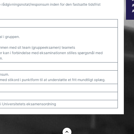
ådgivningsnotat/responsum inden for den fastsatte tidsfrist
A
al i gruppen.
mmen med sit team (gruppeeksamen) teamets
r kan i forbindelse med eksaminationen stilles spørgsmål med
m.
onsum.
ed stikord i punktform til at understøtte et frit mundtligt oplæg.
t i Universitetets eksamensordning
t