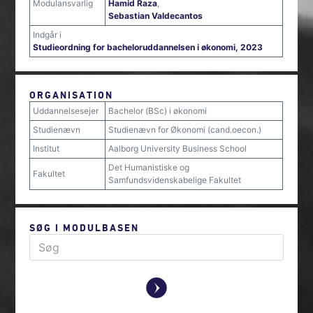
Modulansvarlig
Hamid Raza
,
Sebastian Valdecantos
Indgår i
Studieordning for bacheloruddannelsen i økonomi, 2023
ORGANISATION
Uddannelsesejer
Bachelor (BSc) i økonomi
Studienævn
Studienævn for Økonomi (cand.oecon.)
Institut
Aalborg University Business School
Det Humanistiske og
Fakultet
Samfundsvidenskabelige Fakultet
SØG I MODULBASEN
y