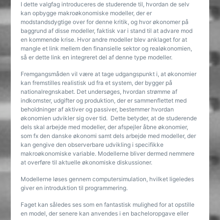
I dette valgfag introduceres de studerende til, hvordan de selv
kan opbygge makroøkonomiske modeller, der er
modstandsdygtige over for denne kritik, og hvor økonomer på
baggrund af disse modeller, faktisk var i stand til at advare mod
en kommende krise. Hvor andre modeller blev anklaget for at
mangle et link mellem den finansielle sektor og realøkonomien,
så er dette link en integreret del af denne type modeller.
Fremgangsmåden vil være at tage udgangspunkt i, at økonomier
kan fremstilles realistisk ud fra et system, der bygger på
nationalregnskabet. Det undersøges, hvordan strømme af
indkomster, udgifter og produktion, der er sammenflettet med
beholdninger af aktiver og passiver, bestemmer hvordan
økonomien udvikler sig over tid. Dette betyder, at de studerende
dels skal arbejde med modeller, der afspejler åbne økonomier,
som fx den danske økonomi samt dels arbejde med modeller, der
kan gengive den observerbare udvikling i specifikke
makroøkonomiske variable. Modellerne bliver dermed nemmere
at overføre til aktuelle økonomiske diskussioner.
Modellerne løses gennem computersimulation, hvilket ligeledes
giver en introduktion til programmering.
Faget kan således ses som en fantastisk mulighed for at opstille
en model, der senere kan anvendes i en bacheloropgave eller