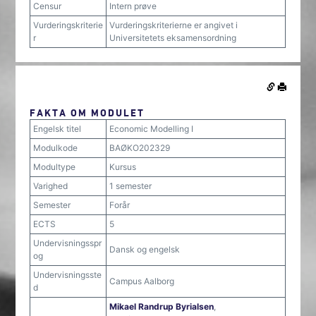
Censur
Intern prøve
Vurderingskriterie
Vurderingskriterierne er angivet i
r
Universitetets eksamensordning
FAKTA OM MODULET
Engelsk titel
Economic Modelling I
Modulkode
BAØKO202329
Modultype
Kursus
Varighed
1 semester
Semester
Forår
ECTS
5
Undervisningsspr
Dansk og engelsk
og
Undervisningsste
Campus Aalborg
d
Mikael Randrup Byrialsen
,