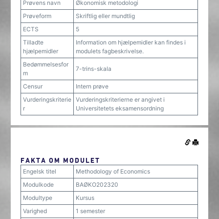
Prøvens navn
Økonomisk metodologi
Prøveform
Skriftlig eller mundtlig
ECTS
5
Tilladte
Information om hjælpemidler kan findes i
hjælpemidler
modulets fagbeskrivelse.
Bedømmelsesfor
7-trins-skala
m
Censur
Intern prøve
Vurderingskriterie
Vurderingskriterierne er angivet i
r
Universitetets eksamensordning
FAKTA OM MODULET
Engelsk titel
Methodology of Economics
Modulkode
BAØKO202320
Modultype
Kursus
Varighed
1 semester