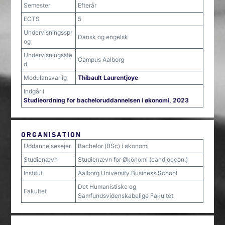
Semester
Efterår
ECTS
5
Undervisningsspr
Dansk og engelsk
og
Undervisningsste
Campus Aalborg
d
Modulansvarlig
Thibault Laurentjoye
Indgår i
Studieordning for bacheloruddannelsen i økonomi, 2023
ORGANISATION
Uddannelsesejer
Bachelor (BSc) i økonomi
Studienævn
Studienævn for Økonomi (cand.oecon.)
Institut
Aalborg University Business School
Det Humanistiske og
Fakultet
Samfundsvidenskabelige Fakultet