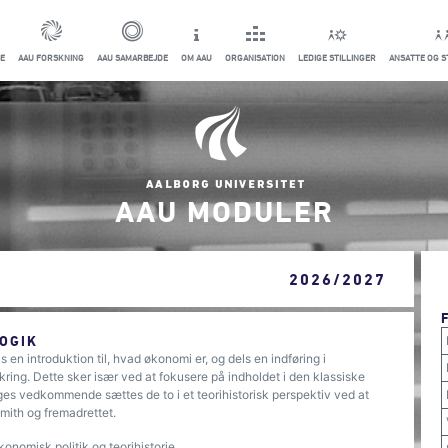
E
AAU FORSKNING
AAU SAMARBEJDE
OM AAU
ORGANISATION
LEDIGE STILLINGER
ANSATTE OG 
AAU MODULER
2026/2027
OGIK
n introduktion til, hvad økonomi er, og dels en indføring i
ng. Dette sker især ved at fokusere på indholdet i den klassiske
s vedkommende sættes de to i et teorihistorisk perspektiv ved at
ith og fremadrettet.
onomisk politik og teorihistorie.