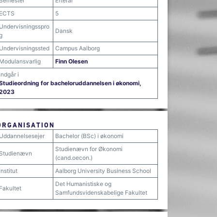
Semester
Efterår
ECTS
5
Undervisningsspro
Dansk
g
Undervisningssted
Campus Aalborg
Modulansvarlig
Finn Olesen
Indgår i
Studieordning for bacheloruddannelsen i økonomi,
2023
ORGANISATION
Uddannelsesejer
Bachelor (BSc) i økonomi
Studienævn for Økonomi
Studienævn
(cand.oecon.)
Institut
Aalborg University Business School
Det Humanistiske og
Fakultet
Samfundsvidenskabelige Fakultet