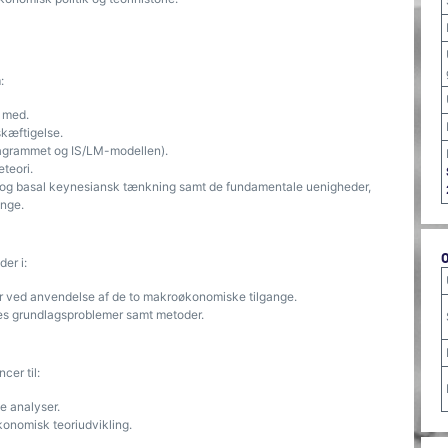
:
 med.
skæftigelse.
agrammet og IS/LM-modellen).
teori.
g og basal keynesiansk tænkning samt de fundamentale uenigheder,
ange.
er i:
r ved anvendelse af de to makroøkonomiske tilgange.
s grundlagsproblemer samt metoder.
cer til:
e analyser.
konomisk teoriudvikling.