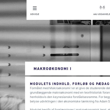
GENVEJE
AAU UDDANNELS
MAKROØKONOMI I
MODULETS INDHOLD, FORLØB OG PÆDAG
Formålet med Makroøkonomi I er at give de studerende dels e
grundlæggende makroøkonomi med en teorihistorisk forankri
henholdsvis den keynesianske forståelsesramme. For begge
belyse udviklingen i den økonomiske tænkning fra Adam Sm
Modulet består af forelæsninger i makroøkonomisk teori, øk