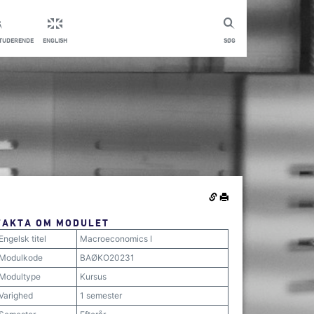
STUDERENDE
ENGLISH
SØG
FAKTA OM MODULET
Engelsk titel
Macroeconomics I
Modulkode
BAØKO20231
Modultype
Kursus
Varighed
1 semester