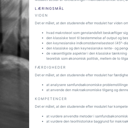
LÆRINGSMÅL
VIDEN
Det er målet, at den studerende efter modulet har viden om
hvad makroteori som genstandsfelt beskæftiger sig
den klassiske teori til bestemmelse af output og be
o
den keynesianske indkomstdannelsesteori (45
-di
den klassiske og den keynesianske rente- og penge
de væsentligste aspekter i den klassiske tænknin
teoretisk som økonomisk politisk, mellem de to tilg
FÆRDIGHEDER
Det er målet, at den studerende efter modulet har færdighed
at analysere samfundsøkonomiske problemstillinge
at anvende den makroøkonomiske tilgang og denne
KOMPETENCER
Det er målet, at den studerende efter modulet har kompeten
at vurdere anvendte metoder i samfundsøkonomisk
at vurdere den teorihistoriske baggrund for makroø