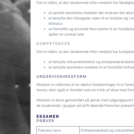
Det er målet, at den studerende efter modulet har færdighed
at opstille teoretiske modeller der anskue
at benytte den tildragede viden til at fordybe sig i 
litteratur
at fremstille og anvende flere teorier til en forst
spiller en central rolle
KOMPETENCER
Det er målet, at den studerende efter modulet har kompeten
at benytte virksomhedsteori og entreprenørskabs
at benytte teoretiske modeller til at fremstille fork
UNDERVISNINGSFORM
Modulet er udformet af en række forelæsninger, hvor forel
teorier, eller også er fremført som en kritik af disse med 
Modulet vil blive gennemført på dansk med udgangspunkt i
de studerende i grupper på skift løbende fremviser præsen
EKSAMEN
PRØVER
Prøvens navn
Entreprenørskab og virksomhed