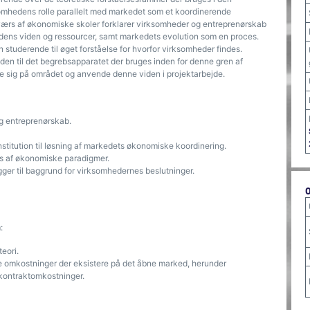
somhedens rolle parallelt med markedet som et koordinerende
tværs af økonomiske skoler forklarer virksomheder og entreprenørskab
ens viden og ressourcer, samt markedets evolution som en proces.
n studerende til øget forståelse for hvorfor virksomheder findes.
en til det begrebsapparatet der bruges inden for denne gren af
e sig på området og anvende denne viden i projektarbejde.
og entreprenørskab.
stitution til løsning af markedets økonomiske koordinering.
ærs af økonomiske paradigmer.
ligger til baggrund for virksomhedernes beslutninger.
:
teori.
e omkostninger der eksistere på det åbne marked, herunder
kontraktomkostninger.