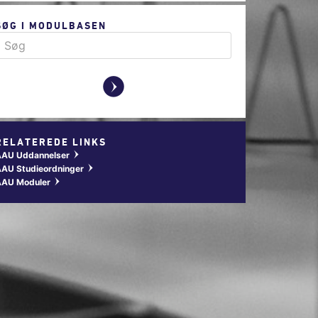
SØG I MODULBASEN
y
RELATEREDE LINKS
AAU Uddannelser
w
AU Studieordninger
w
AAU Moduler
w