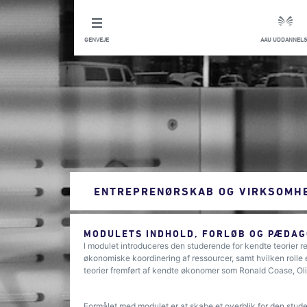
GENVEJE
AAU UDDANNELS
ENTREPRENØRSKAB OG VIRKSOMH
MODULETS INDHOLD, FORLØB OG PÆDAG
I modulet introduceres den studerende for kendte teorier re
økonomiske koordinering af ressourcer, samt hvilken rolle en
teorier fremført af kendte økonomer som Ronald Coase, Oli
Formålet med modulet er at skabe et overblik for den stud