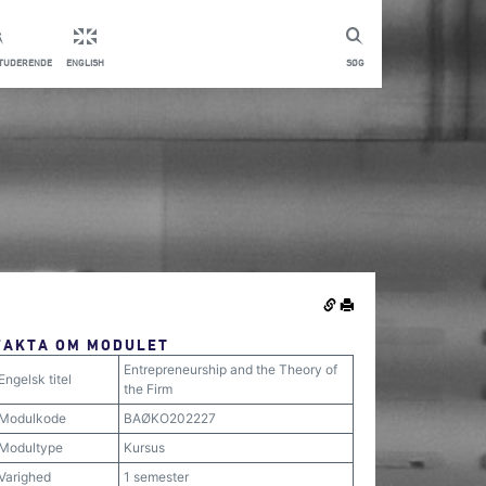
STUDERENDE
ENGLISH
SØG
FAKTA OM MODULET
Entrepreneurship and the Theory of
Engelsk titel
the Firm
Modulkode
BAØKO202227
Modultype
Kursus
Varighed
1 semester