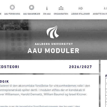
E
AAU FORSKNING
AAU SAMARBEJDE
OM AAU
ORGANISATION
LEDIGE STILLINGER
ANSATTE OG 
AAU MODULER
EDSTEORI
2026/2027
OGIK
lateret til den økonomiske forståelse for virksomhedernes rolle i den
treprenørskab spiller dertil. I modulet stiftes der et kendskab til
ver Williamson, Harold Demsetz, William Baumol og Israel Kirzner.
erende over de teoretiske forståelsesrammer der bruges i den