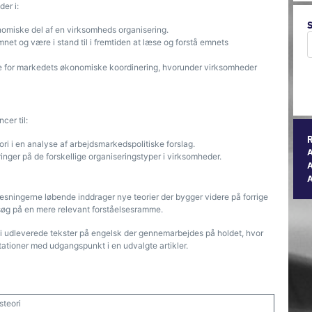
er i:
r den økonomiske del af en virksomheds organisering.
emnet og være i stand til i fremtiden at læse og forstå emnets
.
åelse for markedets økonomiske koordinering, hvorunder virksomheder
cer til:
teori i en analyse af arbejdsmarkedspolitiske forslag.
laringer på de forskellige organiseringstyper i virksomheder.
A
æsningerne løbende inddrager nye teorier der bygger videre på forrige
forsøg på en mere relevant forståelsesramme.
 udleverede tekster på engelsk der gennemarbejdes på holdet, hvor
tationer med udgangspunkt i en udvalgte artikler.
steori