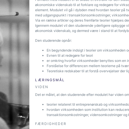
økonomiske videnskab til at forklare og redegøre for virk
element. Modulet vil gå i dybden med hvordan teorier på 
med udgangspunkt i transaktionsomkostninger, virksomhed
Via en række artikler og deres fremførte teorier hjælpes de
Igennem modulet vil den studerende yderligere opbygge vid
økonomisk videnskab, og dermed være i stand til at fordyb
Den studerende opnår:
En begyndende indsigt i teorier om virksomheden 
Evnen til at redegøre for teori
er omkring hvorfor virksomheder benyttes som en in
Forståelse for differencen mellem teorierne på tv
Teoretiske redskaber til at forstå overvejelser der 
LÆRINGSMÅL
VIDEN
Det er målet, at den studerende efter modulet har viden om
teorier relateret til entreprenørskab og virksomheds
hvordan virksomheden som institution kan reducer
transaktionsomkostninger, vidensomkostninger og 
FÆRDIGHEDER