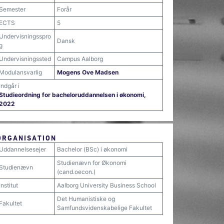
Semester
Forår
ECTS
5
Undervisningsspro
Dansk
g
Undervisningssted
Campus Aalborg
Modulansvarlig
Mogens Ove Madsen
Indgår i
Studieordning for bacheloruddannelsen i økonomi,
2022
ORGANISATION
Uddannelsesejer
Bachelor (BSc) i økonomi
Studienævn for Økonomi
Studienævn
(cand.oecon.)
Institut
Aalborg University Business School
Det Humanistiske og
Fakultet
Samfundsvidenskabelige Fakultet