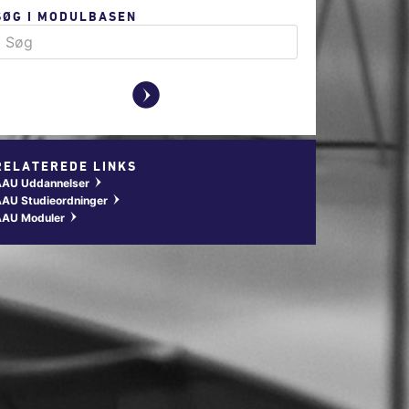
SØG I MODULBASEN
y
RELATEREDE LINKS
AAU Uddannelser
w
AU Studieordninger
w
AAU Moduler
w