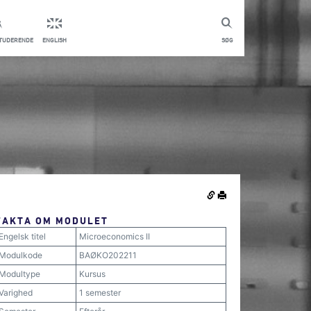
STUDERENDE
ENGLISH
SØG
FAKTA OM MODULET
Engelsk titel
Microeconomics II
Modulkode
BAØKO202211
Modultype
Kursus
Varighed
1 semester