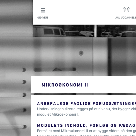
GENVEJE
AAU UDDANNELS
MIKROØKONOMI II
ANBEFALEDE FAGLIGE FORUDSÆTNINGER
Undervisningen tilrettelægges på et niveau, der bygger v
modulet Mikroøkonomi I.
MODULETS INDHOLD, FORLØB OG PÆDAG
Formålet med Mikroøkonomi II er at bygge videre på den 