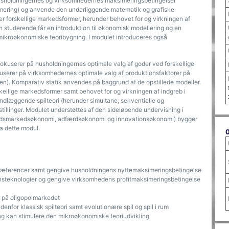
s husholdningernes og virksomhedernes maksimeringsbetingelser
mering) og anvende den underliggende matematik og grafiske
nder forskellige markedsformer, herunder behovet for og virkningen af
studerende får en introduktion til økonomisk modellering og en
 mikroøkonomiske teoribygning. I modulet introduceres også
 fokuserer på husholdningernes optimale valg af goder ved forskellige
userer på virksomhedernes optimale valg af produktionsfaktorer på
sen). Komparativ statik anvendes på baggrund af de opstillede modeller.
skellige markedsformer samt behovet for og virkningen af indgreb i
ndlæggende spilteori (herunder simultane, sekventielle og
tillinger. Modulet understøttes af den sideløbende undervisning i
ejdsmarkedsøkonomi, adfærdsøkonomi og innovationsøkonomi) bygger
a dette modul.
af præferencer samt gengive husholdningens nyttemaksimeringsbetingelse
tionsteknologier og gengive virksomhedens profitmaksimeringsbetingelse
e på oligopolmarkedet
nfor klassisk spilteori samt evolutionære spil og spil i rum
og kan stimulere den mikroøkonomiske teoriudvikling