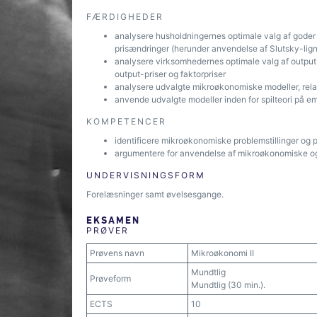
FÆRDIGHEDER
analysere husholdningernes optimale valg af goder 
prisændringer (herunder anvendelse af Slutsky-lig
analysere virksomhedernes optimale valg af output o
output-priser og faktorpriser
analysere udvalgte mikroøkonomiske modeller, relat
anvende udvalgte modeller inden for spilteori på em
KOMPETENCER
identificere mikroøkonomiske problemstillinger og 
argumentere for anvendelse af mikroøkonomiske og 
UNDERVISNINGSFORM
Forelæsninger samt øvelsesgange.
EKSAMEN
PRØVER
Prøvens navn
Mikroøkonomi II
Mundtlig
Prøveform
Mundtlig (30 min.).
ECTS
10