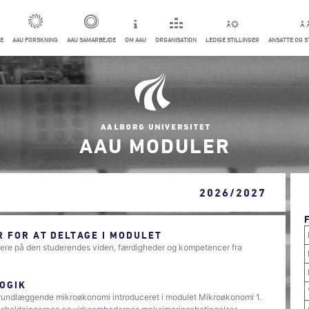
E
AAU FORSKNING
AAU SAMARBEJDE
OM AAU
ORGANISATION
LEDIGE STILLINGER
ANSATTE OG 
AAU MODULER
2026/2027
 FOR AT DELTAGE I MODULET
idere på den studerendes viden, færdigheder og kompetencer fra
OGIK
grundlæggende mikroøkonomi introduceret i modulet Mikroøkonomi 1.