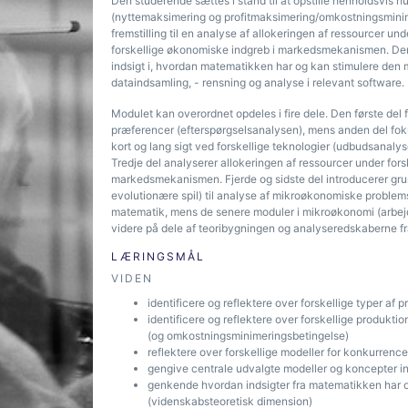
Den studerende sættes i stand til at opstille henholdsvi
(nyttemaksimering og profitmaksimering/omkostningsmini
fremstilling til en analyse af allokeringen af ressourcer u
forskellige økonomiske indgreb i markedsmekanismen. Den 
indsigt i, hvordan matematikken har og kan stimulere den
dataindsamling, - rensning og analyse i relevant software.
Modulet kan overordnet opdeles i fire dele. Den første del
præferencer (efterspørgselsanalysen), mens anden del fok
kort og lang sigt ved forskellige teknologier (udbudsanaly
Tredje del analyserer allokeringen af ressourcer under for
markedsmekanismen. Fjerde og sidste del introducerer gru
evolutionære spil) til analyse af mikroøkonomiske problems
matematik, mens de senere moduler i mikroøkonomi (arb
videre på dele af teoribygningen og analyseredskaberne fr
LÆRINGSMÅL
VIDEN
identificere og reflektere over forskellige typer 
identificere og reflektere over forskellige produk
(og omkostningsminimeringsbetingelse)
reflektere over forskellige modeller for konkurrenc
gengive centrale udvalgte modeller og koncepter inde
genkende hvordan indsigter fra matematikken har 
(videnskabsteoretisk dimension)