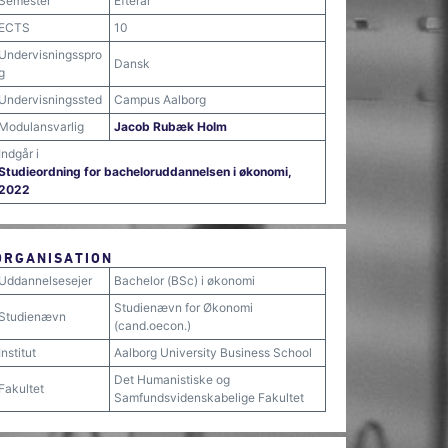
Semester
Efterår
ECTS
10
Undervisningsspro
Dansk
g
Undervisningssted
Campus Aalborg
Modulansvarlig
Jacob Rubæk Holm
Indgår i
Studieordning for bacheloruddannelsen i økonomi,
2022
ORGANISATION
Uddannelsesejer
Bachelor (BSc) i økonomi
Studienævn for Økonomi
Studienævn
(cand.oecon.)
Institut
Aalborg University Business School
Det Humanistiske og
Fakultet
Samfundsvidenskabelige Fakultet