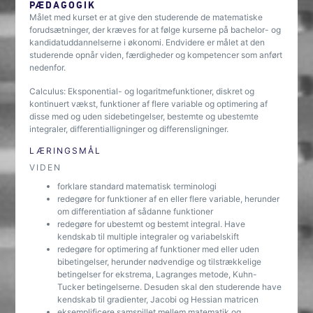
PÆDAGOGIK
Målet med kurset er at give den studerende de matematiske
forudsætninger, der kræves for at følge kurserne på bachelor- og
kandidatuddannelserne i økonomi. Endvidere er målet at den
studerende opnår viden, færdigheder og kompetencer som anført
nedenfor.
Calculus: Eksponential- og logaritmefunktioner, diskret og
kontinuert vækst, funktioner af flere variable og optimering af
disse med og uden sidebetingelser, bestemte og ubestemte
integraler, differentialligninger og differensligninger.
LÆRINGSMÅL
VIDEN
forklare standard matematisk terminologi
redegøre for funktioner af en eller flere variable, herunder
om differentiation af sådanne funktioner
redegøre for ubestemt og bestemt integral. Have
kendskab til multiple integraler og variabelskift
redegøre for optimering af funktioner med eller uden
bibetingelser, herunder nødvendige og tilstrækkelige
betingelser for ekstrema, Lagranges metode, Kuhn-
Tucker betingelserne. Desuden skal den studerende have
kendskab til gradienter, Jacobi og Hessian matricen
eksemplificere samspillet mellem matematik og