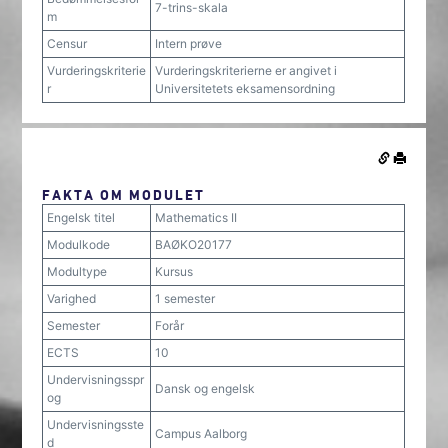
7-trins-skala
m
Censur
Intern prøve
Vurderingskriterie
Vurderingskriterierne er angivet i
r
Universitetets eksamensordning
FAKTA OM MODULET
Engelsk titel
Mathematics II
Modulkode
BAØKO20177
Modultype
Kursus
Varighed
1 semester
Semester
Forår
ECTS
10
Undervisningsspr
Dansk og engelsk
og
Undervisningsste
Campus Aalborg
d