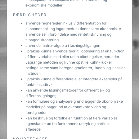
økonomiske modeller
FÆRDIGHEDER
anvende regneregler inklusiv differentiation for
eksponential- og logaritmefunktioner samt økonomiske
anvendelser i forbindelse med rentetilskrivning og
tilbagediskontering
anvende matrix-algebra i løsningstilgangen
i praksis kunne anvende teori til optimering af en funktion
af flere variable med eller uden bibetingelser, herunder
Lagrange metoden og kunne opstille Kuhn-Tucker
betingelserne samt beregne gradienter, Jacobi og Hessian
matricen
i praksis kunne differentiere eller integrere eksempler på
funktionsudtryk
kan anvende løsningsmetoder for differential- og
differensligninger,
kan formulere og analysere grundlæggende økonomiske
modeller på baggrund af ovennævnte viden og
færdigheder
kan beskrive og fortolke en funktion af flere variables
egenskaber ud fra funktionens udtryk og partielle
afledede
KOMPETENCER