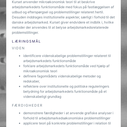
Kurset anvender mikroøkonomisk teori til at beskrive
arbejdsmarkedets funktionsmåde med fokus på fastlæggelsen af
udbud og efterspørgsel og problemstillinger relateret hertil.
Desuden inddrages institutionelle aspekter, særligt i forhold til det
danske arbejdsmarked. Kurset giver endvidere et indblik i, hvilke
metoder der anvendes til at belyse arbejdsmarkedsrelaterede
problemstillinger.
LÆRINGSMÅL
VIDEN
identificere videnskabelige problemstillinger relateret til
arbejdsmarkedets funktionsmåde
forklare arbejdsmarkedets funktionsmåde ved hjælp af
mikroøkonomisk teori
definere fagområdets videnskabelige metoder og
redskaber,
reflektere over institutionelle og politiske reguleringers
betydning for arbejdsmarkedets funktionsmåde på et
videnskabeligt grundlag
FÆRDIGHEDER
demonstrere færdigheder i at anvende grafiske analyser i
forhold til arbejdsmarkedsøkonomiske problemstillinger
applicere teori på konkrete problemstillinger i relation til