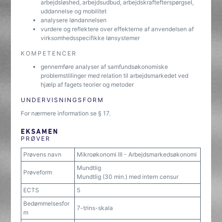
arbejdsløshed, arbejdsudbud, arbejdskraftefterspørgsel,
uddannelse og mobilitet
analysere løndannelsen
vurdere og reflektere over effekterne af anvendelsen af
virksomhedsspecifikke lønsystemer
KOMPETENCER
gennemføre analyser af samfundsøkonomiske
problemstillinger med relation til arbejdsmarkedet ved
hjælp af fagets teorier og metoder
UNDERVISNINGSFORM
For nærmere information se § 17.
EKSAMEN
PRØVER
Prøvens navn
Mikroøkonomi III - Arbejdsmarkedsøkonomi
Mundtlig
Prøveform
Mundtlig (30 min.) med intern censur
ECTS
5
Bedømmelsesfor
7-trins-skala
m