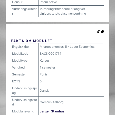
Censur
Intern prøve
Vurderingskriterie
Vurderingskriterierne er angivet i
r
Universitetets eksamensordning
FAKTA OM MODULET
Engelsk titel
Microeconomics III - Labor Economics
Modulkode
BAØKO201714
Modultype
Kursus
Varighed
1 semester
Semester
Forår
ECTS
5
Undervisningsspr
Dansk
og
Undervisningsste
Campus Aalborg
d
Modulansvarlig
Jørgen Stamhus