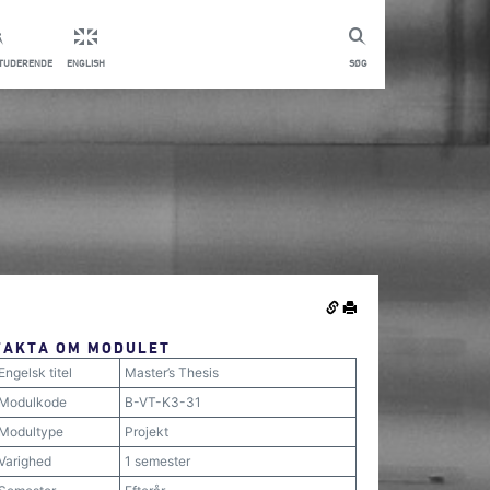
STUDERENDE
ENGLISH
SØG
FAKTA OM MODULET
Engelsk titel
Master’s Thesis
Modulkode
B-VT-K3-31
Modultype
Projekt
Varighed
1 semester