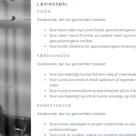
LÆRINGSMÅL
VIDEN
Studerende, der har gennemført modulet:
Skal have viden og kunne forstå specialiseringens 
Skal være i stand til kritisk at vurdere viden og ku
specialiseringens område
Skal forstå vilkårene for specialiseringens forskni
FÆRDIGHEDER
Studerende, der har gennemført modulet:
Skal selvstændigt kunne forklare valg af videnskab
Skal kunne anvende et bredt spektrum af ingeniørv
viden
Skal kunne kommunikere projektarbejdet på en klar 
Skal selvstændigt og kritisk kunne udvælge og inddr
KOMPETENCER
Studerende, der har gennemført modulet:
Skal kunne udarbejde et projekt omfattende en ekspe
problemstillinger
Skal evne at vurdere, vælge og omsætte akademisk