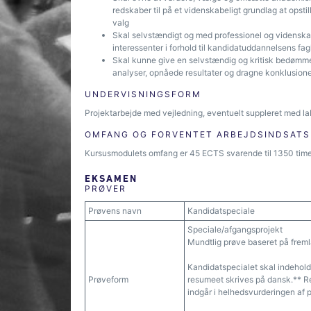
redskaber til på et videnskabeligt grundlag at ops
valg
Skal selvstændigt og med professionel og videnskab
interessenter i forhold til kandidatuddannelsens fag
Skal kunne give en selvstændig og kritisk bedømme
analyser, opnåede resultater og dragne konklusion
UNDERVISNINGSFORM
Projektarbejde med vejledning, eventuelt suppleret med la
OMFANG OG FORVENTET ARBEJDSINDSATS
Kursusmodulets omfang er 45 ECTS svarende til 1350 timer
EKSAMEN
PRØVER
Prøvens navn
Kandidatspeciale
Speciale/afgangsprojekt
Mundtlig prøve baseret på frem
Kandidatspecialet skal indehold
Prøveform
resumeet skrives på dansk.** R
indgår i helhedsvurderingen af p