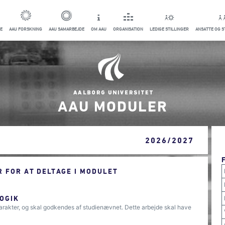
E
AAU FORSKNING
AAU SAMARBEJDE
OM AAU
ORGANISATION
LEDIGE STILLINGER
ANSATTE OG 
AAU MODULER
2026/2027
 FOR AT DELTAGE I MODULET
OGIK
arakter, og skal godkendes af studienævnet. Dette arbejde skal have