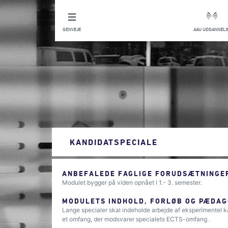
GENVEJE
AAU UDDANNELS
KANDIDATSPECIALE
ANBEFALEDE FAGLIGE FORUDSÆTNINGER
Modulet bygger på viden opnået i 1.- 3. semester.
MODULETS INDHOLD, FORLØB OG PÆDAG
Lange specialer skal indeholde arbejde af eksperimentel k
et omfang, der modsvarer specialets ECTS-omfang.