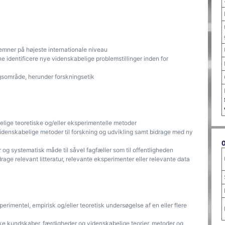
emner på højeste internationale niveau
nne identificere nye videnskabelige problemstillinger inden for
ngsområde, herunder forskningsetik
elige teoretiske og/eller eksperimentelle metoder
idenskabelige metoder til forskning og udvikling samt bidrage med ny
og systematisk måde til såvel fagfæller som til offentligheden
age relevant litteratur, relevante eksperimenter eller relevante data
rimentel, empirisk og/eller teoretisk undersøgelse af en eller flere
e kundskaber, færdigheder og videnskabelige teorier, metoder og