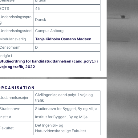
Semester
Efterår
ECTS
45
Undervisningsspro
Dansk
g
Undervisningssted
Campus Aalborg
Modulansvarlig
Tanja Kidholm Osmann Madsen
Censornorm
D
Indgår i
Studieordning for kandidatuddannelsen (cand.polyt.) i
veje og trafik, 2022
ORGANISATION
Civilingeniør, cand.polyt. i veje og
Uddannelsesejer
trafik
Studienævn
Studienævn for Byggeri, By og Miljø
Institut
Institut for Byggeri, By og Miljø
Det Ingeniør- og
Fakultet
Naturvidenskabelige Fakultet