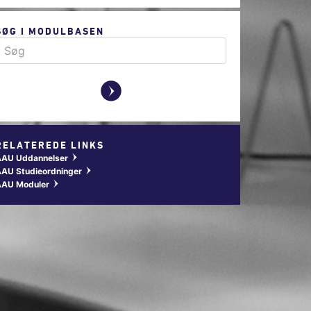
SØG I MODULBASEN
y
RELATEREDE LINKS
AAU Uddannelser
w
AU Studieordninger
w
AAU Moduler
w