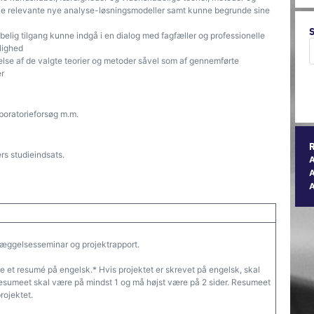
tille relevante nye analyse-løsningsmodeller samt kunne begrunde sine
elig tilgang kunne indgå i en dialog med fagfæller og professionelle
lighed
lse af de valgte teorier og metoder såvel som af gennemførte
er
boratorieforsøg m.m.
s studieindsats.
A
læggelsesseminar og projektrapport.
e et resumé på engelsk.* Hvis projektet er skrevet på engelsk, skal
esumeet skal være på mindst 1 og må højst være på 2 sider. Resumeet
rojektet.