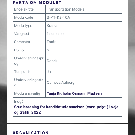
FAKTA OM MODULET
Engelsk titel
Transportation Models
Modulkode
B-VT-K2-10A
Modultype
Kursus
Varighed
1 semester
Semester
Forår
ECTS
5
Undervisningsspr
Dansk
og
Tomplads
Ja
Undervisningsste
Campus Aalborg
d
Modulansvarlig
Tanja Kidholm Osmann Madsen
Indgår i
Studieordning for kandidatuddannelsen (cand.polyt.) i veje
og trafik, 2022
ORGANISATION