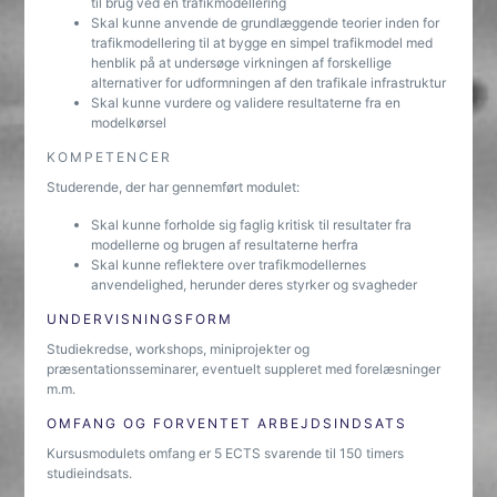
til brug ved en trafikmodellering
Skal kunne anvende de grundlæggende teorier inden for
trafikmodellering til at bygge en simpel trafikmodel med
henblik på at undersøge virkningen af forskellige
alternativer for udformningen af den trafikale infrastruktur
Skal kunne vurdere og validere resultaterne fra en
modelkørsel
KOMPETENCER
Studerende, der har gennemført modulet:
Skal kunne forholde sig faglig kritisk til resultater fra
modellerne og brugen af resultaterne herfra
Skal kunne reflektere over trafikmodellernes
anvendelighed, herunder deres styrker og svagheder
UNDERVISNINGSFORM
Studiekredse, workshops, miniprojekter og
præsentationsseminarer, eventuelt suppleret med forelæsninger
m.m.
OMFANG OG FORVENTET ARBEJDSINDSATS
Kursusmodulets omfang er 5 ECTS svarende til 150 timers
studieindsats.