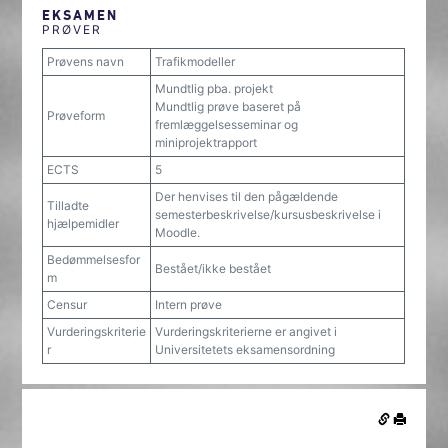
EKSAMEN
PRØVER
Prøvens navn
Trafikmodeller
Mundtlig pba. projekt
Mundtlig prøve baseret på
Prøveform
fremlæggelsesseminar og
miniprojektrapport
ECTS
5
Der henvises til den pågældende
Tilladte
semesterbeskrivelse/kursusbeskrivelse i
hjælpemidler
Moodle.
Bedømmelsesfor
Bestået/ikke bestået
m
Censur
Intern prøve
Vurderingskriterie
Vurderingskriterierne er angivet i
r
Universitetets eksamensordning