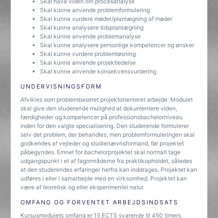
Skal have viden om procesanalyse
Skal kunne anvende problemformulering
Skal kunne vurdere møder/planlægning af møder
Skal kunne analysere tidsplanlægning
Skal kunne anvende problemanalyse
Skal kunne analysere personlige kompetencer og ønsker
Skal kunne vurdere problemløsning
Skal kunne anvende projektledelse
Skal kunne anvende konsekvensvurdering
UNDERVISNINGSFORM
Afvikles som problembaseret projektorienteret arbejde. Modulet
skal give den studerende mulighed at dokumentere viden,
færdigheder og kompetencer på professionsbachelorniveau
inden for den valgte specialisering. Den studerende formulerer
selv det problem, der behandles; men problemformuleringen skal
godkendes af vejleder og studienævnsformand, før projektet
påbegyndes. Emnet for bachelorprojektet skal normalt tage
udgangspunkt i et af fagområderne fra praktikopholdet, således
at den studerendes erfaringer herfra kan inddrages. Projektet kan
udføres i eller i samarbejde med en virksomhed. Projektet kan
være af teoretisk og eller eksperimentel natur.
OMFANG OG FORVENTET ARBEJDSINDSATS
Kursusmodulets omfang er 15 ECTS svarende til 450 timers