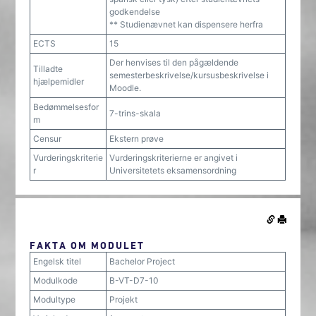
godkendelse
** Studienævnet kan dispensere herfra
ECTS
15
Der henvises til den pågældende
Tilladte
semesterbeskrivelse/kursusbeskrivelse i
hjælpemidler
Moodle.
Bedømmelsesfor
7-trins-skala
m
Censur
Ekstern prøve
Vurderingskriterie
Vurderingskriterierne er angivet i
r
Universitetets eksamensordning
FAKTA OM MODULET
Engelsk titel
Bachelor Project
Modulkode
B-VT-D7-10
Modultype
Projekt