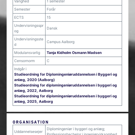
Varighed
1 semester
Semester
Forår
ECTS
15
Undervisningsspr
Dansk
og
Undervisningsste
Campus Aalborg
d
Modulansvarlig
Tanja Kidholm Osmann Madsen
Censornorm
C
Indgår i
Studieordning for Diplomingeniøruddannelsen i Byggeri og
anlæg, 2020 (Aalborg)
Studieordning for diplomingeniøruddannelsen i byggeri og
anlæg, 2022, Aalborg
Studieordning for diplomingeniøruddannelsen i byggeri og
anlæg, 2025, Aalborg
ORGANISATION
Diplomingeniør i byggeri og anlæg;
Uddannelsesejer
Professionsbachelor i ingeniørvirksomhed