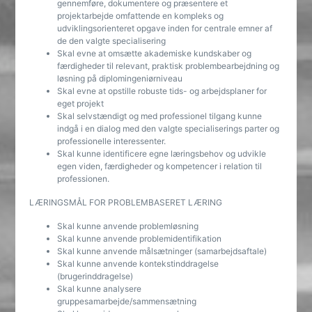
gennemføre, dokumentere og præsentere et
projektarbejde omfattende en kompleks og
udviklingsorienteret opgave inden for centrale emner af
de den valgte specialisering
Skal evne at omsætte akademiske kundskaber og
færdigheder til relevant, praktisk problembearbejdning og
løsning på diplomingeniørniveau
Skal evne at opstille robuste tids- og arbejdsplaner for
eget projekt
Skal selvstændigt og med professionel tilgang kunne
indgå i en dialog med den valgte specialiserings parter og
professionelle interessenter.
Skal kunne identificere egne læringsbehov og udvikle
egen viden, færdigheder og kompetencer i relation til
professionen.
LÆRINGSMÅL FOR PROBLEMBASERET LÆRING
Skal kunne anvende problemløsning
Skal kunne anvende problemidentifikation
Skal kunne anvende målsætninger (samarbejdsaftale)
Skal kunne anvende kontekstinddragelse
(brugerinddragelse)
Skal kunne analysere
gruppesamarbejde/sammensætning