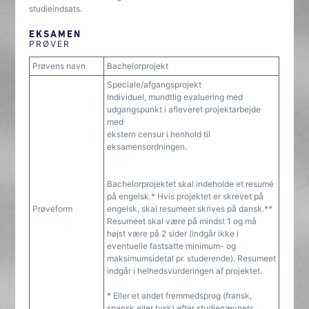
studieindsats.
EKSAMEN
PRØVER
Prøvens navn
Bachelorprojekt
Speciale/afgangsprojekt
Individuel, mundtlig evaluering med
udgangspunkt i afleveret projektarbejde
med
ekstern censur i henhold til
eksamensordningen.
Bachelorprojektet skal indeholde et resumé
på engelsk.* Hvis projektet er skrevet på
Prøveform
engelsk, skal resumeet skrives på dansk.**
Resumeet skal være på mindst 1 og må
højst være på 2 sider (indgår ikke i
eventuelle fastsatte minimum- og
maksimumsidetal pr. studerende). Resumeet
indgår i helhedsvurderingen af projektet.
* Eller et andet fremmedsprog (fransk,
spansk eller tysk) efter studienævnets