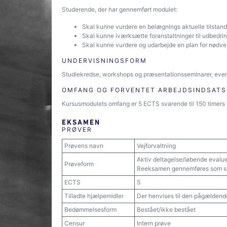
Studerende, der har gennemført modulet:
Skal kunne vurdere en belægnings aktuelle tilstand
Skal kunne iværksætte foranstaltninger til udbedring
Skal kunne vurdere og udarbejde en plan for nødv
UNDERVISNINGSFORM
Studiekredse, workshops og præsentationsseminarer, even
OMFANG OG FORVENTET ARBEJDSINDSATS
Kursusmodulets omfang er 5 ECTS svarende til 150 timers 
EKSAMEN
PRØVER
Prøvens navn
Vejforvaltning
Aktiv deltagelse/løbende evalu
Prøveform
Reeksamen gennemføres som skri
ECTS
5
Tilladte hjælpemidler
Der henvises til den pågældend
Bedømmelsesform
Bestået/ikke bestået
Censur
Intern prøve