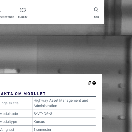
STUDERENDE
ENGLISH
SØG
FAKTA OM MODULET
Highway Asset Management and
Engelsk titel
Administration
Modulkode
B-VT-D6-8
Modultype
Kursus
Varighed
1 semester