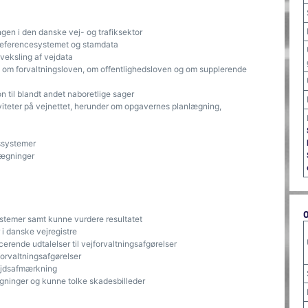
gen i den danske vej- og trafiksektor
 referencesystemet og stamdata
veksling af vejdata
 om forvaltningsloven, om offentlighedsloven og om supplerende
n til blandt andet naboretlige sager
viteter på vejnettet, herunder om opgavernes planlægning,
ssystemer
lægninger
stemer samt kunne vurdere resultatet
 i danske vejregistre
rende udtalelser til vejforvaltningsafgørelser
forvaltningsafgørelser
bejdsafmærkning
gninger og kunne tolke skadesbilleder