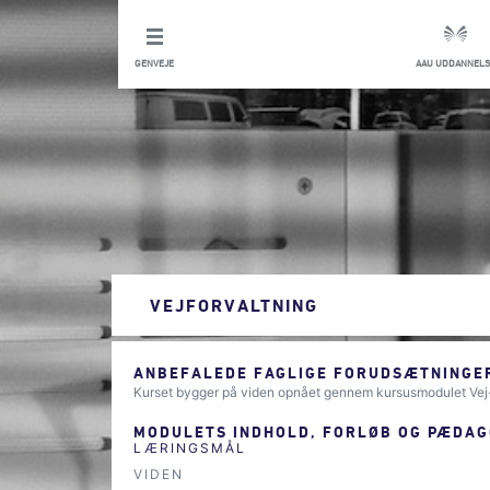
GENVEJE
AAU UDDANNELS
VEJFORVALTNING
ANBEFALEDE FAGLIGE FORUDSÆTNINGER
Kurset bygger på viden opnået gennem kursusmodulet Vej- o
MODULETS INDHOLD, FORLØB OG PÆDAG
LÆRINGSMÅL
VIDEN