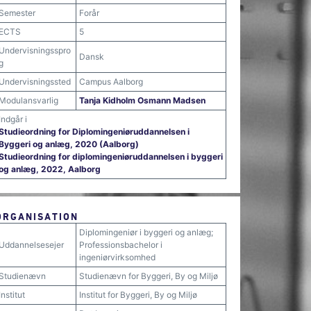
Semester
Forår
ECTS
5
Undervisningsspro
Dansk
g
Undervisningssted
Campus Aalborg
Modulansvarlig
Tanja Kidholm Osmann Madsen
Indgår i
Studieordning for Diplomingeniøruddannelsen i
Byggeri og anlæg, 2020 (Aalborg)
Studieordning for diplomingeniøruddannelsen i byggeri
og anlæg, 2022, Aalborg
ORGANISATION
Diplomingeniør i byggeri og anlæg;
Uddannelsesejer
Professionsbachelor i
ingeniørvirksomhed
Studienævn
Studienævn for Byggeri, By og Miljø
Institut
Institut for Byggeri, By og Miljø