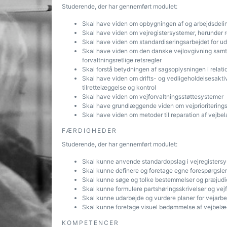
Studerende, der har gennemført modulet:
Skal have viden om opbygningen af og arbejdsdelin
Skal have viden om vejregistersystemer, herunder
Skal have viden om standardiseringsarbejdet for ud
Skal have viden om den danske vejlovgivning samt
forvaltningsretlige retsregler
Skal forstå betydningen af sagsoplysningen i relatio
Skal have viden om drifts- og vedligeholdelsesakti
tilrettelæggelse og kontrol
Skal have viden om vejforvaltningsstøttesystemer
Skal have grundlæggende viden om vejprioritering
Skal have viden om metoder til reparation af vejbe
FÆRDIGHEDER
Studerende, der har gennemført modulet:
Skal kunne anvende standardopslag i vejregistersy
Skal kunne definere og foretage egne forespørgsler
Skal kunne søge og tolke bestemmelser og præjudice
Skal kunne formulere partshøringsskrivelser og vej
Skal kunne udarbejde og vurdere planer for vejar
Skal kunne foretage visuel bedømmelse af vejbelæ
KOMPETENCER