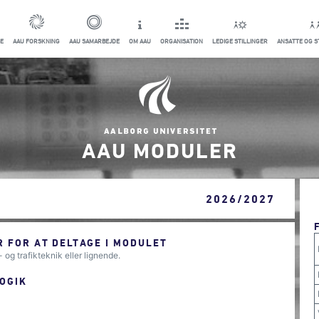
E
AAU FORSKNING
AAU SAMARBEJDE
OM AAU
ORGANISATION
LEDIGE STILLINGER
ANSATTE OG 
AAU MODULER
2026/2027
 FOR AT DELTAGE I MODULET
g trafikteknik eller lignende.
OGIK