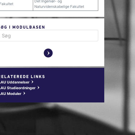
Det Ingeniør- og
Fakultet
Naturvidenskabelige Fakultet
SØG I MODULBASEN
y
RELATEREDE LINKS
AAU Uddannelser
w
AU Studieordninger
w
AAU Moduler
w