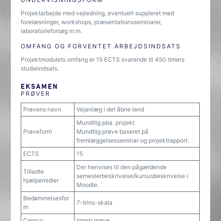
Projektarbejde med vejledning, eventuelt suppleret med
forelæsninger, workshops, præsentationsseminarer,
laboratorieforsøg m.m.
OMFANG OG FORVENTET ARBEJDSINDSATS
Projektmodulets omfang er 15 ECTS svarende til 450 timers
studieindsats.
EKSAMEN
PRØVER
Prøvens navn
Vejanlæg i det åbne land
Mundtlig pba. projekt
Prøveform
Mundtlig prøve baseret på
fremlæggelsesseminar og projektrapport.
ECTS
15
Der henvises til den pågældende
Tilladte
semesterbeskrivelse/kursusbeskrivelse i
hjælpemidler
Moodle.
Bedømmelsesfor
7-trins-skala
m
Censur
Intern prøve