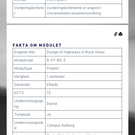
Vurderingskriterie
Vurderingskriterierne er angivet i
r
Universitetets eksamensordning
FAKTA OM MODULET
Engelsk titel
Design of Highways in Rural Areas
Modulkode
B-VT-B5-3
Modultype
Projekt
Varighed
1 semester
Semester
Efterår
ECTS
15
Undervisningsspr
Dansk
og
Tomplads
Ja
Undervisningsste
Campus Aalborg
d