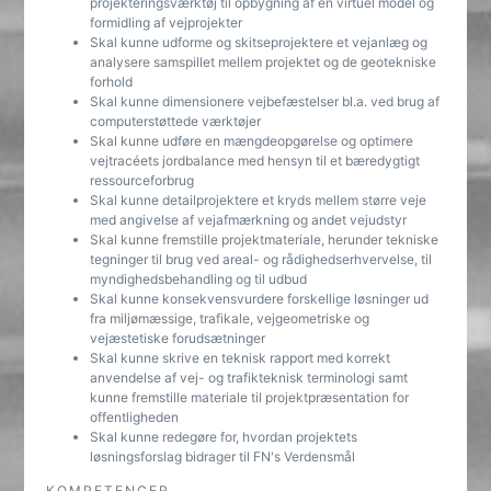
projekteringsværktøj til opbygning af en virtuel model og
formidling af vejprojekter
Skal kunne udforme og skitseprojektere et vejanlæg og
analysere samspillet mellem projektet og de geotekniske
forhold
Skal kunne dimensionere vejbefæstelser bl.a. ved brug af
computerstøttede værktøjer
Skal kunne udføre en mængdeopgørelse og optimere
vejtracéets jordbalance med hensyn til et bæredygtigt
ressourceforbrug
Skal kunne detailprojektere et kryds mellem større veje
med angivelse af vejafmærkning og andet vejudstyr
Skal kunne fremstille projektmateriale, herunder tekniske
tegninger til brug ved areal- og rådighedserhvervelse, til
myndighedsbehandling og til udbud
Skal kunne konsekvensvurdere forskellige løsninger ud
fra miljømæssige, trafikale, vejgeometriske og
vejæstetiske forudsætninger
Skal kunne skrive en teknisk rapport med korrekt
anvendelse af vej- og trafikteknisk terminologi samt
kunne fremstille materiale til projektpræsentation for
offentligheden
Skal kunne redegøre for, hvordan projektets
løsningsforslag bidrager til FN's Verdensmål
KOMPETENCER