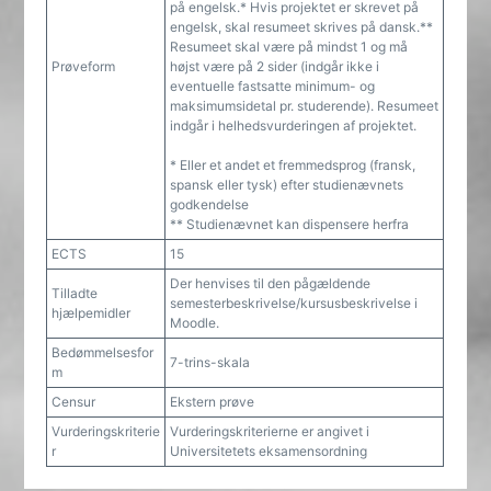
på engelsk.* Hvis projektet er skrevet på
engelsk, skal resumeet skrives på dansk.**
Resumeet skal være på mindst 1 og må
Prøveform
højst være på 2 sider (indgår ikke i
eventuelle fastsatte minimum- og
maksimumsidetal pr. studerende). Resumeet
indgår i helhedsvurderingen af projektet.
* Eller et andet et fremmedsprog (fransk,
spansk eller tysk) efter studienævnets
godkendelse
** Studienævnet kan dispensere herfra
ECTS
15
Der henvises til den pågældende
Tilladte
semesterbeskrivelse/kursusbeskrivelse i
hjælpemidler
Moodle.
Bedømmelsesfor
7-trins-skala
m
Censur
Ekstern prøve
Vurderingskriterie
Vurderingskriterierne er angivet i
r
Universitetets eksamensordning