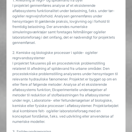
1. Afledning af regn- og spildevand fra byer
I projektet gennemføres analyse af et eksisterende
afløbssystems funktionalitet under belastning, f.eks. under tør-
og/eller regnvejrsforhold. Analysen gennemføres under
hensyntagen til gældende praksis, lovgivning og i forhold til
fremtidig belastning. Der anvendes numeriske
simuleringsværktøjer samt foretages feltmålinger og/eller
laboratorieforsøg i det omfang, det er nødvendigt for projektets
gennemførsel.
2. Kemiske og biologiske processer i spilde- og/eller
regnvandssystemer
I projektet fokuseres på en procesteknisk problemstilling
relateret til afledning af spildevand fra urbane områder. Den
procestekniske problemstilling analyseres under hensyntagen til
relevante hydrauliske fænomener. Projektet er bygget op om en
eller flere af følgende metoder: Analyse af et eksisterende
afløbssystems funktion; Eksperimentelle undersøgelser af
metoder til reduktion af stofbelastningen fra afløbssystemer
under regn, Laboratorie- eller feltundersøgelser af biologiske,
kemiske eller fysiske processer i afløbssystemer. Projektarbejdet
skal kombinere felt- og/eller laboratorieforsøg med en
konceptuel forståelse, f.eks. ved udvikling eller anvendelse af
numeriske modeller.
3. Spildevandsrensning