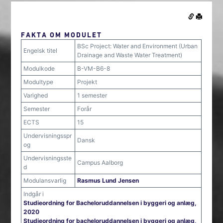
FAKTA OM MODULET
BSc Project: Water and Environment (Urban
Engelsk titel
Drainage and Waste Water Treatment)
Modulkode
B-VM-B6-8
Modultype
Projekt
Varighed
1 semester
Semester
Forår
ECTS
15
Undervisningsspr
Dansk
og
Undervisningsste
Campus Aalborg
d
Modulansvarlig
Rasmus Lund Jensen
Indgår i
Studieordning for Bacheloruddannelsen i byggeri og anlæg,
2020
Studieordning for bacheloruddannelsen i byggeri og anlæg,