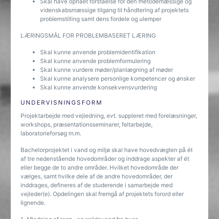
Skal have opnået forståelse for den metodemæssige og
videnskabsmæssige tilgang til håndtering af projektets
problemstilling samt dens fordele og ulemper
LÆRINGSMÅL FOR PROBLEMBASERET LÆRING
Skal kunne anvende problemidentifikation
Skal kunne anvende problemformulering
Skal kunne vurdere møder/planlægning af møder
Skal kunne analysere personlige kompetencer og ønsker
Skal kunne anvende konsekvensvurdering
UNDERVISNINGSFORM
Projektarbejde med vejledning, evt. suppleret med forelæsninger,
workshops, præsentationsseminarer, feltarbejde,
laboratorieforsøg m.m.
Bachelorprojektet i vand og miljø skal have hovedvægten på ét
af tre nedenstående hovedområder og inddrage aspekter af ét
eller begge de to andre områder. Hvilket hovedområde der
vælges, samt hvilke dele af de andre hovedområder, der
inddrages, defineres af de studerende i samarbejde med
vejleder(e). Opdelingen skal fremgå af projektets forord eller
lignende.