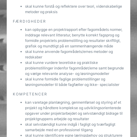
skal kunne forstå og reflektere over teori, videnskabelige
metoder og praksis
FÆRDIGHEDER
kan opbygge en projektrapport efter fagområdets normer,
inddrage relevant litteratur, benytte korrekt fagsprog og
formidle projektets problemstilling og resultater skriftligt,
grafisk og mundtligt på en sammenhængende måde
skal kunne anvende fagområdets/ernes metoder og
redskaber
skal kunne vurdere teoretiske og praktiske
problemstillinger indenfor fagområdet/erne samt begrunde
og vælge relevante analyse- og løsningsmodeller
skal kunne formidle faglige problemstillinger og
løsningsmodeller til både fagfæller og ikke- specialister
KOMPETENCER
kan varetage planlægning, gennemførsel og styring af et
projekt og håndtere komplekse og udviklingsorienterede
opgaver under projektarbejdet og selvstændigt bidrage til
projektgruppens arbejde og resultater
skal selvstændigt kunne indgå i fagligt og tværfagligt
samarbejde med en professionel tilgang
skal kunne identificere egne læringsbehov og strukturere