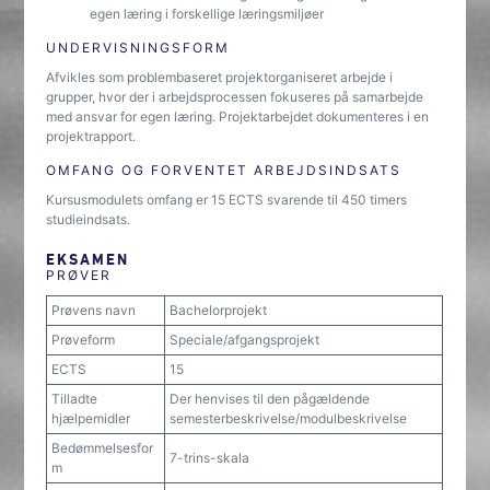
egen læring i forskellige læringsmiljøer
UNDERVISNINGSFORM
Afvikles som problembaseret projektorganiseret arbejde i
grupper, hvor der i arbejdsprocessen fokuseres på samarbejde
med ansvar for egen læring. Projektarbejdet dokumenteres i en
projektrapport.
OMFANG OG FORVENTET ARBEJDSINDSATS
Kursusmodulets omfang er 15 ECTS svarende til 450 timers
studieindsats.
EKSAMEN
PRØVER
Prøvens navn
Bachelorprojekt
Prøveform
Speciale/afgangsprojekt
ECTS
15
Tilladte
Der henvises til den pågældende
hjælpemidler
semesterbeskrivelse/modulbeskrivelse
Bedømmelsesfor
7-trins-skala
m