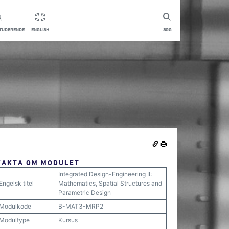
STUDERENDE
ENGLISH
SØG
FAKTA OM MODULET
Integrated Design-Engineering II:
Engelsk titel
Mathematics, Spatial Structures and
Parametric Design
Modulkode
B-MAT3-MRP2
Modultype
Kursus