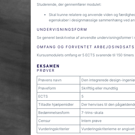
Studerende, der gennemfører modulet:
Skal kunne relatere og anvende viden og færdighed
egenskaber i designmæssige sammenhæng ved anve
UNDERVISNINGSFORM
Se generel beskrivelse af anvendte undervisningsformer i 
OMFANG OG FORVENTET ARBEJDSINDSATS
Kursusmodulets omfang er 5 ECTS svarende til 150 timers 
EKSAMEN
PRØVER
Prøvens navn
Den integrerede design-ingeniør
Prøveform
Skriftlig eller mundtlig
ECTS
5
Tilladte hjælpemidler
Der henvises til den pågældend
Bedømmelsesform
7-trins-skala
Censur
Intern prøve
Vurderingskriterier
Vurderingskriterierne er angive