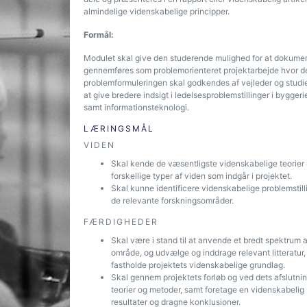
almindelige videnskabelige principper.
Formål:
Modulet skal give den studerende mulighed for at dokume
gennemføres som problemorienteret projektarbejde hvor de
problemformuleringen skal godkendes af vejleder og studiel
at give bredere indsigt i ledelsesproblemstillinger i bygg
samt informations­teknologi.
LÆRINGSMÅL
VIDEN
Skal kende de væsentligste videnskabelige teorier ind
forskellige typer af viden som indgår i projektet.
Skal kunne identificere videnskabelige problemstillin
de relevante forskningsområder.
FÆRDIGHEDER
Skal være i stand til at anvende et bredt spektrum 
område, og udvælge og inddrage relevant litteratur,
fastholde projektets videnskabelige grundlag.
Skal gennem projektets forløb og ved dets afslutni
teorier og metoder, samt foretage en videnskabeli
resultater og dragne konklusioner.