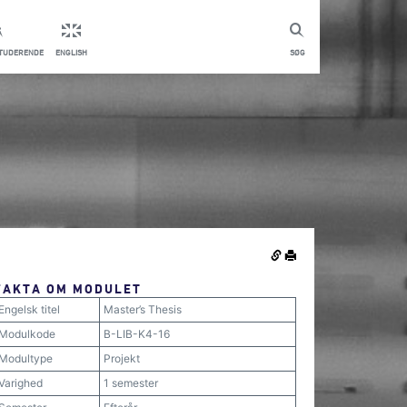
STUDERENDE
ENGLISH
SØG
FAKTA OM MODULET
Engelsk titel
Master’s Thesis
Modulkode
B-LIB-K4-16
Modultype
Projekt
Varighed
1 semester