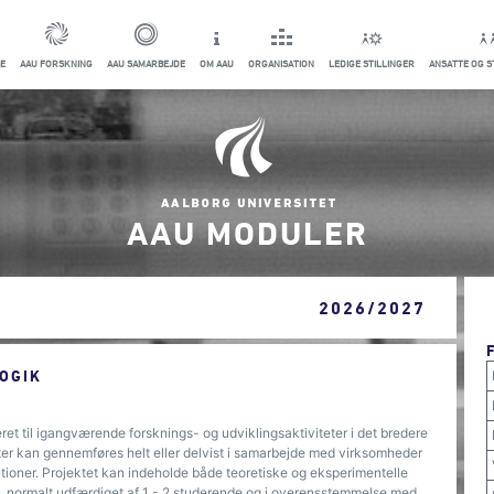
E
AAU FORSKNING
AAU SAMARBEJDE
OM AAU
ORGANISATION
LEDIGE STILLINGER
ANSATTE OG 
AAU MODULER
2026/2027
OGIK
ret til igangværende forsknings- og udviklingsaktiviteter i det bredere
er kan gennemføres helt eller delvist i samarbejde med virksomheder
tioner. Projektet kan indeholde både teoretiske og eksperimentelle
el, normalt udfærdiget af 1 - 2 studerende og i overensstemmelse med