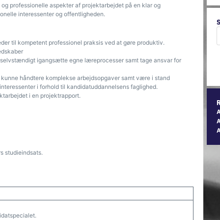
g professionelle aspekter af projektarbejdet på en klar og
ionelle interessenter og offentligheden.
er til kompetent professionel praksis ved at gøre produktiv.
redskaber
 selvstændigt igangsætte egne læreprocesser samt tage ansvar for
ag kunne håndtere komplekse arbejdsopgaver samt være i stand
 interessenter i forhold til kandidatuddannelsens faglighed.
tarbejdet i en projektrapport.
A
s studieindsats.
datspecialet.