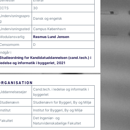
Semester
Efterår
ECTS
30
Undervisningsspro
Dansk og engelsk
g
Undervisningssted
Campus København
Modulansvarlig
Rasmus Lund Jensen
Censornorm
D
Indgår i
Studieordning for Kandidatuddannelsen (cand.tech.) i
ledelse og informatik i byggeriet, 2021
ORGANISATION
Cand.tech. i ledelse og informatik i
Uddannelsesejer
byggeriet
Studienævn
Studienævn for Byggeri, By og Miljø
Institut
Institut for Byggeri, By og Miljø
Det Ingeniør- og
Fakultet
Naturvidenskabelige Fakultet