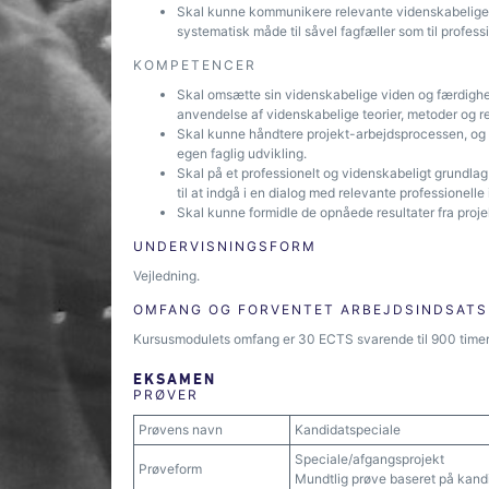
Skal kunne kommunikere relevante videnskabelige o
systematisk måde til såvel fagfæller som til profess
KOMPETENCER
Skal omsætte sin videnskabelige viden og færdighed
anvendelse af videnskabelige teorier, metoder og 
Skal kunne håndtere projekt-arbejdsprocessen, og
egen faglig udvikling.
Skal på et professionelt og videnskabeligt grundl
til at indgå i en dialog med relevante professionelle
Skal kunne formidle de opnåede resultater fra projek
UNDERVISNINGSFORM
Vejledning.
OMFANG OG FORVENTET ARBEJDSINDSATS
Kursusmodulets omfang er 30 ECTS svarende til 900 timer
EKSAMEN
PRØVER
Prøvens navn
Kandidatspeciale
Speciale/afgangsprojekt
Prøveform
Mundtlig prøve baseret på kandi