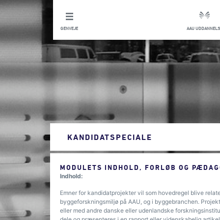
GENVEJE
AAU UDDANNELS
KANDIDATSPECIALE
MODULETS INDHOLD, FORLØB OG PÆDAG
Indhold:
Emner for kandidatprojekter vil som hovedregel blive relate
byggeforskningsmiljø på AAU, og i byggebranchen. Projekt
eller med andre danske eller udenlandske forskningsinstitu
dele og præsenteres i en rapport eller videnskabelig artik