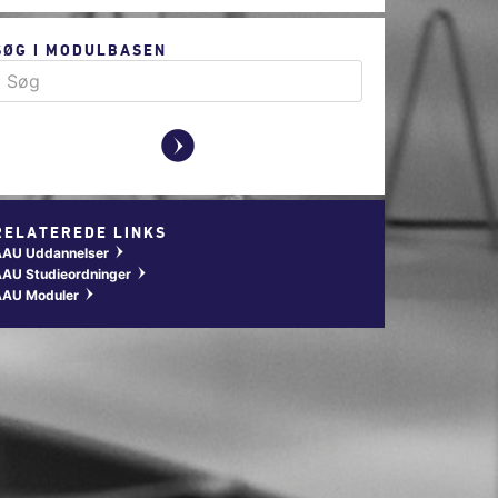
SØG I MODULBASEN
y
RELATEREDE LINKS
AAU Uddannelser
w
AU Studieordninger
w
AAU Moduler
w