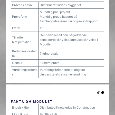
Prøvens navn
Distribueret viden i byggeriet
Mundtlig pba. projekt
Prøveform
Mundtlig prøve baseret på
fremlæggelsesseminar og projektrapport.
ECTS
15
Der henvises til den pågældende
Tilladte
semesterbeskrivelse/kursusbeskrivelse i
hjælpemidler
Moodle.
Bedømmelsesfor
7-trins-skala
m
Censur
Ekstern prøve
Vurderingskriterie
Vurderingskriterierne er angivet i
r
Universitetets eksamensordning
FAKTA OM MODULET
Engelsk titel
Distributed Knowledge in Construction
Modulkode
B-LIB-K2-9