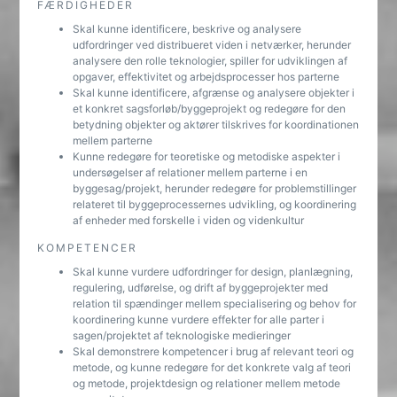
FÆRDIGHEDER
Skal kunne identificere, beskrive og analysere
udfordringer ved distribueret viden i netværker, herunder
analysere den rolle teknologier, spiller for udviklingen af
opgaver, effektivitet og arbejdsprocesser hos parterne
Skal kunne identificere, afgrænse og analysere objekter i
et konkret sagsforløb/byggeprojekt og redegøre for den
betydning objekter og aktører tilskrives for koordinationen
mellem parterne
Kunne redegøre for teoretiske og metodiske aspekter i
undersøgelser af relationer mellem parterne i en
byggesag/projekt, herunder redegøre for problemstillinger
relateret til byggeprocessernes udvikling, og koordinering
af enheder med forskelle i viden og videnkultur
KOMPETENCER
Skal kunne vurdere udfordringer for design, planlægning,
regulering, udførelse, og drift af byggeprojekter med
relation til spændinger mellem specialisering og behov for
koordinering kunne vurdere effekter for alle parter i
sagen/projektet af teknologiske medieringer
Skal demonstrere kompetencer i brug af relevant teori og
metode, og kunne redegøre for det konkrete valg af teori
og metode, projektdesign og relationer mellem metode