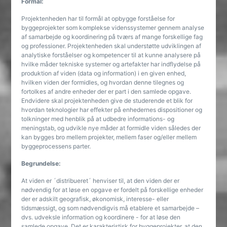
Formål:
Projektenheden har til formål at opbygge forståelse for
byggeprojekter som komplekse videnssystemer gennem analyse
af samarbejde og koordinering på tværs af mange forskellige fag
og professioner. Projektenheden skal understøtte udviklingen af
analytiske forståelser og kompetencer til at kunne analysere på
hvilke måder tekniske systemer og artefakter har indflydelse på
produktion af viden (data og information) i en given enhed,
hvilken viden der formidles, og hvordan denne tilegnes og
fortolkes af andre enheder der er part i den samlede opgave.
Endvidere skal projektenheden give de studerende et blik for
hvordan teknologier har effekter på enhedernes dispositioner og
tolkninger med henblik på at udbedre informations- og
meningstab, og udvikle nye måder at formidle viden således der
kan bygges bro mellem projekter, mellem faser og/eller mellem
byggeprocessens parter.
Begrundelse:
At viden er ´distribueret´ henviser til, at den viden der er
nødvendig for at løse en opgave er fordelt på forskellige enheder
der er adskilt geografisk, økonomisk, interesse- eller
tidsmæssigt, og som nødvendigvis må etablere et samarbejde –
dvs. udveksle information og koordinere - for at løse den
samlede opgave. Det er karakteristisk for byggeprojekter, at den