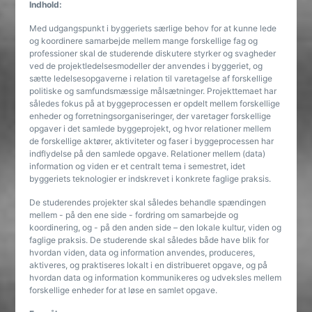
Indhold:
Med udgangspunkt i byggeriets særlige behov for at kunne lede
og koordinere samarbejde mellem mange forskellige fag og
professioner skal de studerende diskutere styrker og svagheder
ved de projektledelsesmodeller der anvendes i byggeriet, og
sætte ledelsesopgaverne i relation til varetagelse af forskellige
politiske og samfundsmæssige målsætninger. Projekttemaet har
således fokus på at byggeprocessen er opdelt mellem forskellige
enheder og forretningsorganiseringer, der varetager forskellige
opgaver i det samlede byggeprojekt, og hvor relationer mellem
de forskellige aktører, aktiviteter og faser i byggeprocessen har
indflydelse på den samlede opgave. Relationer mellem (data)
information og viden er et centralt tema i semestret, idet
byggeriets teknologier er indskrevet i konkrete faglige praksis.
De studerendes projekter skal således behandle spændingen
mellem - på den ene side - fordring om samarbejde og
koordinering, og - på den anden side – den lokale kultur, viden og
faglige praksis. De studerende skal således både have blik for
hvordan viden, data og information anvendes, produceres,
aktiveres, og praktiseres lokalt i en distribueret opgave, og på
hvordan data og information kommunikeres og udveksles mellem
forskellige enheder for at løse en samlet opgave.