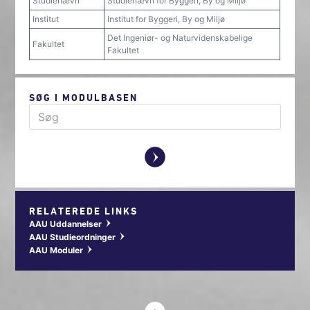
Studienævn
Studienævn for Byggeri, By og Miljø
Institut
Institut for Byggeri, By og Miljø
Det Ingeniør- og Naturvidenskabelige
Fakultet
Fakultet
SØG I MODULBASEN
y
RELATEREDE LINKS
AAU Uddannelser
w
AAU Studieordninger
w
AAU Moduler
w