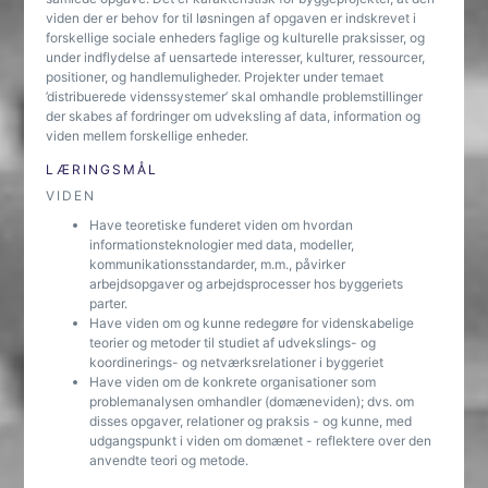
viden der er behov for til løsningen af opgaven er indskrevet i
forskellige sociale enheders faglige og kulturelle praksisser, og
under indflydelse af uensartede interesser, kulturer, ressourcer,
positioner, og handlemuligheder. Projekter under temaet
’distribuerede videnssystemer’ skal omhandle problemstillinger
der skabes af fordringer om udveksling af data, information og
viden mellem forskellige enheder.
LÆRINGSMÅL
VIDEN
Have teoretiske funderet viden om hvordan
informationsteknologier med data, modeller,
kommunikationsstandarder, m.m., påvirker
arbejdsopgaver og arbejdsprocesser hos byggeriets
parter.
Have viden om og kunne redegøre for videnskabelige
teorier og metoder til studiet af udvekslings- og
koordinerings- og netværksrelationer i byggeriet
Have viden om de konkrete organisationer som
problemanalysen omhandler (domæneviden); dvs. om
disses opgaver, relationer og praksis - og kunne, med
udgangspunkt i viden om domænet - reflektere over den
anvendte teori og metode.