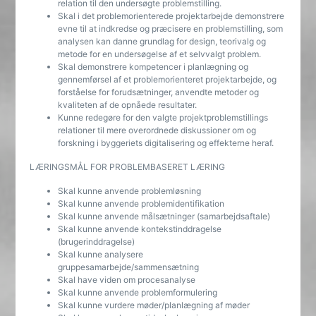
relation til den undersøgte problemstilling.
Skal i det problemorienterede projektarbejde demonstrere
evne til at indkredse og præcisere en problemstilling, som
analysen kan danne grundlag for design, teorivalg og
metode for en undersøgelse af et selvvalgt problem.
Skal demonstrere kompetencer i planlægning og
gennemførsel af et problemorienteret projektarbejde, og
forståelse for forudsætninger, anvendte metoder og
kvaliteten af de opnåede resultater.
Kunne redegøre for den valgte projektproblemstillings
relationer til mere overordnede diskussioner om og
forskning i byggeriets digitalisering og effekterne heraf.
LÆRINGSMÅL FOR PROBLEMBASERET LÆRING
Skal kunne anvende problemløsning
Skal kunne anvende problemidentifikation
Skal kunne anvende målsætninger (samarbejdsaftale)
Skal kunne anvende kontekstinddragelse
(brugerinddragelse)
Skal kunne analysere
gruppesamarbejde/sammensætning
Skal have viden om procesanalyse
Skal kunne anvende problemformulering
Skal kunne vurdere møder/planlægning af møder