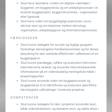
Skal have (domæne-)viden om digitale værktøjer i
byggeriet, om byggepraksis og om arbejdsprocesser i et
konkret byggeprojekt, byggevirksomhed, -organisation
eller lignende.
Skal have viden om byggefaglige praksisser, socio-
teknisk teori og om relationer mellem teknologi,
organisation, arbejdsopgaver og informationsprocesser.
FÆRDIGHEDER
Skal kunne redegøre for sociale og faglige gruppers
forskellige teknologiske forståelsesrammer og for disses
betydning for den samlede effektivitet i udførelsen af en
byggeopgave.
Skal kunne planlægge, udføre og analysere interviews
med relevante aktører, og anvende interviewbaserede
informationer på en videnskabelig meningsfuld måde i
projektrapporten
Skal kunne anvende viden om byggeprocesser og
byggepraksis til at identificere og analysere specifikke
teknologiske udfordringer i konkrete projekter.
KOMPETENCER
Skal kunne redegøre for den i projektet anvendte teori;
både videnskabsteori, og domæne teori, og sætte disse i