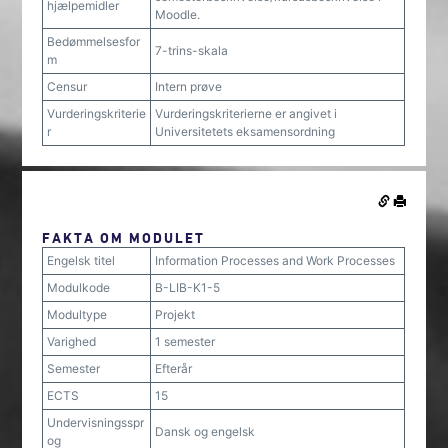
hjælpemidler
Moodle.
Bedømmelsesfor
7-trins-skala
m
Censur
Intern prøve
Vurderingskriterie
Vurderingskriterierne er angivet i
r
Universitetets eksamensordning
FAKTA OM MODULET
Engelsk titel
Information Processes and Work Processes
Modulkode
B-LIB-K1-5
Modultype
Projekt
Varighed
1 semester
Semester
Efterår
ECTS
15
Undervisningsspr
Dansk og engelsk
og