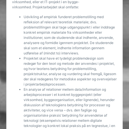
virksomhed, eller et IT-projekt i en bygge-
virksomhed. Projektarbejdet skal omfatte:
Udvikling af empirisk funderet problemstilling med
refleksion af relevant teoretisk materiale; dvs.
problemstillingen skal tage udgangspunkt i eller inddrage
konkret empirisk materiale fra virksomheder eller
institutioner, som de studerende skal indhente, anvende,
analysere og formidle igennem projektet. De studerende
skal som et element, indhente information gennem
udførelse af (mindst to) interviews.
Projektet skal have et tydeligt problemdesign som
redegør for den teori og metode der anvendes i projektet,
og hvor teoriens betydning for problemstilling,
projektstruktur, analyse og vurdering skal fremgå, ligesom
der skal redegøres for metodiske aspekter og overvejelser
i projektarbejdsprocessen.
En analyse af relationer mellem data/information og
arbejdsprocesser i et konkret byggeprojekt (eller
virksomhed, byggeorganisation, eller lignende), herunder
diskussion af teknologiens betydning for processer og
aktiviteter, og vice versa – dvs. den faglige og
organisatoriske praksis’ betydning for anvendelse af
teknologi (eksempelvis relationer mellem digitale
teknologier og konkret lokal praksis på en tegnestue, i en