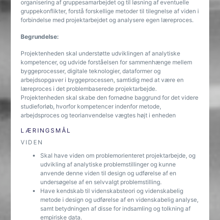
organisering af gruppesamarbejdet og til løsning af eventuelle
gruppekonflikter, forstå forskellige metoder til tilegnelse af viden i
forbindelse med projektarbejdet og analysere egen læreproces.
Begrundelse:
Projektenheden skal understøtte udviklingen af analytiske
kompetencer, og udvide forståelsen for sammenhænge mellem
byggeprocesser, digitale teknologier, dataformer og
arbejdsopgaver i byggeprocessen, samtidig med at være en
læreproces i det problembaserede projektarbejde.
Projektenheden skal skabe den fornødne baggrund for det videre
studieforløb, hvorfor kompetencer indenfor metode,
arbejdsproces og teorianvendelse vægtes højt i enheden
LÆRINGSMÅL
VIDEN
Skal have viden om problemorienteret projektarbejde, og
udvikling af analytiske problemstillinger og kunne
anvende denne viden til design og udførelse af en
undersøgelse af en selvvalgt problemstilling.
Have kendskab til videnskabsteori og videnskabelig
metode i design og udførelse af en videnskabelig analyse,
samt betydningen af disse for indsamling og tolkning af
empiriske data.