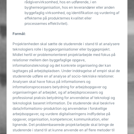
rådgivervirksomhed, hos en udførende, i en
bygherreorganisation, hos en leverandører eller anden
byggefaglig virksomhed, og identifikation og vurdering af
effekterne på produkternes kvalitet eller
processernes effektivitet).
Formål:
Projektenheden skal sætte de studerende i stand til at analysere
teknologiers rolle i byggeorganisationer eller byggeprojekt.
Midlet hertil er problemorienteret projektarbejde med fokus på
relationer mellem den byggefaglige opgave,
informationsteknologi og det konkrete organisering der kan
iagttages på arbejdspladsen. Under inddragelse af empiri skal de
studerende udføre en af analyse af socio-tekniske relationer.
Analysen skal have fokus på informationers og
informationsprocessers betydning for arbejdsopgaver og
organiseringen af arbejdet, og af arbejdsprocessers og
professional praksis betydning for anvendelse af teknologi og
teknologisk baseret information. De studerende skal beskrive
data/informations-produktion og anvendelse i forskellige
arbejdsopgaver, og vurdere digitaliseringens indflydelse på
opgaver, organisation, kompetencer, kommunikation, eller
lignende. Det problembaserede projektarbejde skal bringe de
studerende i stand til at kunne anvende en af flere metoder til