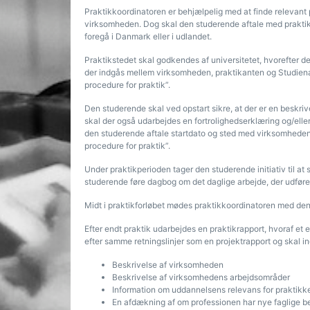
Praktikkoordinatoren er behjælpelig med at finde relevant
virksomheden. Dog skal den studerende aftale med praktik
foregå i Danmark eller i udlandet.
Praktikstedet skal godkendes af universitetet, hvorefter 
der indgås mellem virksomheden, praktikanten og Studien
procedure for praktik”.
Den studerende skal ved opstart sikre, at der er en beskri
skal der også udarbejdes en fortrolighedserklæring og/elle
den studerende aftale startdato og sted med virksomheden
procedure for praktik”.
Under praktikperioden tager den studerende initiativ til a
studerende føre dagbog om det daglige arbejde, der udføre
Midt i praktikforløbet mødes praktikkoordinatoren med den 
Efter endt praktik udarbejdes en praktikrapport, hvoraf et
efter samme retningslinjer som en projektrapport og skal i
Beskrivelse af virksomheden
Beskrivelse af virksomhedens arbejdsområder
Information om uddannelsens relevans for praktikk
En afdækning af om professionen har nye faglige b