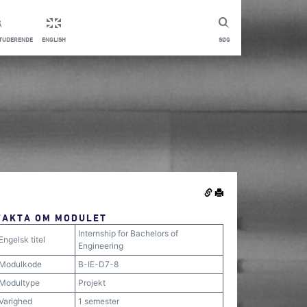
STUDERENDE
ENGLISH
SØG
FAKTA OM MODULET
Internship for Bachelors of
Engelsk titel
Engineering
Modulkode
B-IE-D7-8
Modultype
Projekt
Varighed
1 semester