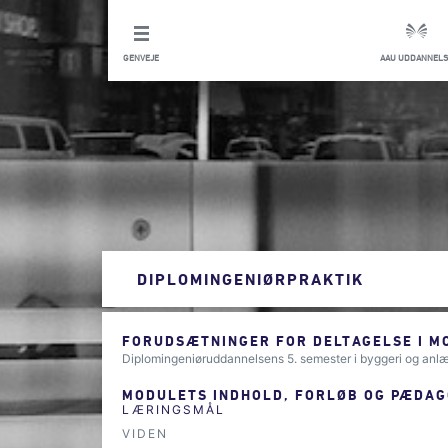
GENVEJE
AAU UDDANNELS
DIPLOMINGENIØRPRAKTIK
FORUDSÆTNINGER FOR DELTAGELSE I M
Diplomingeniøruddannelsens 5. semester i byggeri og anl
MODULETS INDHOLD, FORLØB OG PÆDAG
LÆRINGSMÅL
VIDEN