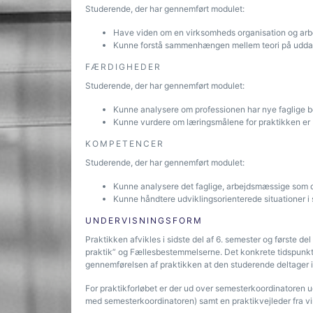
Studerende, der har gennemført modulet:
Have viden om en virksomheds organisation og arbe
Kunne forstå sammenhængen mellem teori på uddan
FÆRDIGHEDER
Studerende, der har gennemført modulet:
Kunne analysere om professionen har nye faglige 
Kunne vurdere om læringsmålene for praktikken er b
KOMPETENCER
Studerende, der har gennemført modulet:
Kunne analysere det faglige, arbejdsmæssige som d
Kunne håndtere udviklingsorienterede situationer 
UNDERVISNINGSFORM
Praktikken afvikles i sidste del af 6. semester og første de
praktik” og Fællesbestemmelserne. Det konkrete tidspunkt 
gennemførelsen af praktikken at den studerende deltager i
For praktikforløbet er der ud over semesterkoordinatoren
med semesterkoordinatoren) samt en praktikvejleder fra 