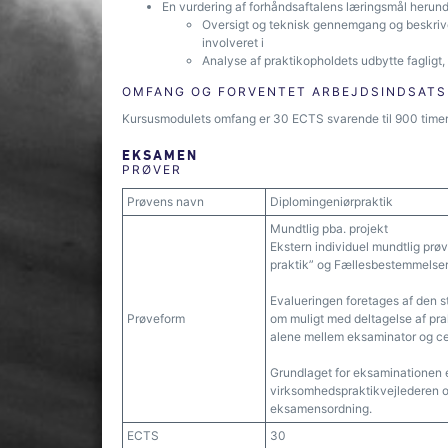
En vurdering af forhåndsaftalens læringsmål herund
Oversigt og teknisk gennemgang og beskrive
involveret i
Analyse af praktikopholdets udbytte fagligt
OMFANG OG FORVENTET ARBEJDSINDSATS
Kursusmodulets omfang er 30 ECTS svarende til 900 timers
EKSAMEN
PRØVER
Prøvens navn
Diplomingeniørpraktik
Mundtlig pba. projekt
Ekstern individuel mundtlig prøv
praktik” og Fællesbestemmelse
Evalueringen foretages af den 
Prøveform
om muligt med deltagelse af pr
alene mellem eksaminator og ce
Grundlaget for eksaminationen e
virksomhedspraktikvejlederen og 
eksamensordning.
ECTS
30