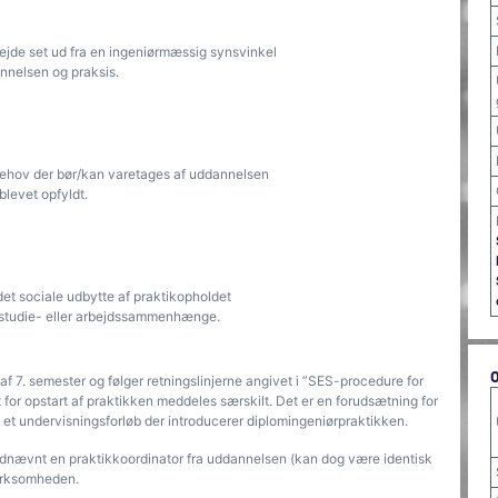
jde set ud fra en ingeniørmæssig synsvinkel
nelsen og praksis.
behov der bør/kan varetages af uddannelsen
levet opfyldt.
et sociale udbytte af praktikopholdet
i studie- eller arbejdssammenhænge.
l af 7. semester og følger retningslinjerne angivet i ”SES-procedure for
for opstart af praktikken meddeles særskilt. Det er en forudsætning for
 et undervisningsforløb der introducerer diplomingeniørpraktikken.
 udnævnt en praktikkoordinator fra uddannelsen (kan dog være identisk
virksomheden.