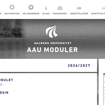
E
AAU FORSKNING
AAU SAMARBEJDE
OM AAU
ORGANISATION
LEDIGE STILLINGER
ANSATTE OG 
AAU MODULER
2026/2027
ODULET
æg
OGIK