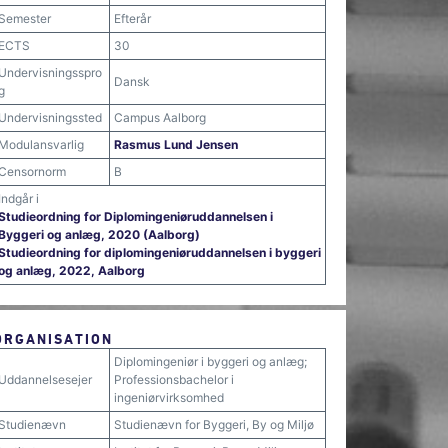
Semester
Efterår
ECTS
30
Undervisningsspro
Dansk
g
Undervisningssted
Campus Aalborg
Modulansvarlig
Rasmus Lund Jensen
Censornorm
B
Indgår i
Studieordning for Diplomingeniøruddannelsen i
Byggeri og anlæg, 2020 (Aalborg)
Studieordning for diplomingeniøruddannelsen i byggeri
og anlæg, 2022, Aalborg
ORGANISATION
Diplomingeniør i byggeri og anlæg;
Uddannelsesejer
Professionsbachelor i
ingeniørvirksomhed
Studienævn
Studienævn for Byggeri, By og Miljø