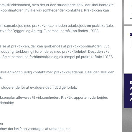
 praktikvirksomhed, men det er den studerende selv, der skal kontakte
koordinatoren, hvilke virksomheder der kontaktes. Praktikken kan
der i samarbejde med praktikvirksomheden udarbejdes en praktikaftale,
ævn for Byggeri og Anlæg. Eksempel herpå kan findes i ”SES-
velse af praktikken, der kan godkendes af praktikkoordinatoren. Evt.
r copyrighterklæring i forbindelse med praktikforløbet. Desuden skal
. Se eksempel på forhåndsaftale og eksempel på praktikaftale i ”SES-
t sikre en kontinuerlig kontakt med praktikvejlederen. Desuden skal den
s.
studerende for at evaluere det hidtidige forløb.
A
 eksemplar afleveres til virksomheden. Praktikrapporten udarbejdes
ndeholde:
en
ehov der bør/kan varetages af uddannelsen