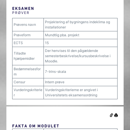
EKSAMEN
PRØVER
Projektering af bygningens indeklima og
Prøvens navn
installationer
Prøveform
Mundtlig pba. projekt
ECTS
15
Der henvises til den pågældende
Tilladte
semesterbeskrivelse/kursusbeskrivelse i
hjælpemidler
Moodle.
Bedømmelsesfor
7-trins-skala
m
Censur
Intern prøve
Vurderingskriterie
Vurderingskriterierne er angivet i
r
Universitetets eksamensordning
FAKTA OM MODULET