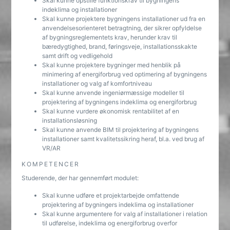
Skal kunne opstille funktionskrav til bygningens
indeklima og installationer
Skal kunne projektere bygningens installationer ud fra en
anvendelsesorienteret betragtning, der sikrer opfyldelse
af bygningsreglementets krav, herunder krav til
bæredygtighed, brand, føringsveje, installationsskakte
samt drift og vedligehold
Skal kunne projektere bygninger med henblik på
minimering af energiforbrug ved optimering af bygningens
installationer og valg af komfortniveau
Skal kunne anvende ingeniørmæssige modeller til
projektering af bygningens indeklima og energiforbrug
Skal kunne vurdere økonomisk rentabilitet af en
installationsløsning
Skal kunne anvende BIM til projektering af bygningens
installationer samt kvalitetssikring heraf, bl.a. ved brug af
VR/AR
KOMPETENCER
Studerende, der har gennemført modulet:
Skal kunne udføre et projektarbejde omfattende
projektering af bygningers indeklima og installationer
Skal kunne argumentere for valg af installationer i relation
til udførelse, indeklima og energiforbrug overfor