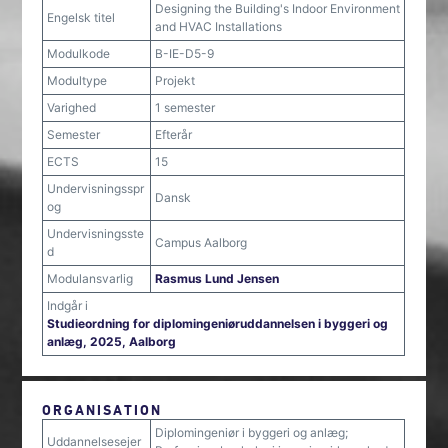
Designing the Building's Indoor Environment
Engelsk titel
and HVAC Installations
Modulkode
B-IE-D5-9
Modultype
Projekt
Varighed
1 semester
Semester
Efterår
ECTS
15
Undervisningsspr
Dansk
og
Undervisningsste
Campus Aalborg
d
Modulansvarlig
Rasmus Lund Jensen
Indgår i
Studieordning for diplomingeniøruddannelsen i byggeri og
anlæg, 2025, Aalborg
ORGANISATION
Diplomingeniør i byggeri og anlæg;
Uddannelsesejer