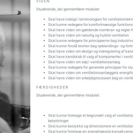
VIDEN
Studerende, der gennemfører modulet:
Skal have indsigt i terminologien for ventilationtekn
Skal kunne redegøre for komfortmæssige funktionskra
Skal have viden om gældende normkrav og regler for
Skal have viden om naturlig og hybrid ventilation
Skal kunne redegøre for principperne bag industrive
Skal kunne forstå teorien bag opblandings- og fort
Skal have viden om design og indregulering af kan
Skal have kendskab til valg af komponenter i vent
Skal have viden om støj i ventilationsanlæg
Skal kunne redegøre for generelle principper for sty
Skal have viden om ventilationsanlæggets energifo
Skal have viden om arbejdsprocessen bag en ventila
FÆRDIGHEDER
Studerende, der gennemfører modulet:
Skal kunne foretage et begrundet valg af ventilati
belastninger
Skal kunne bestykke og dimensionere et ventilatio
Skal kunne foretage en energimæssig konsekvensvu