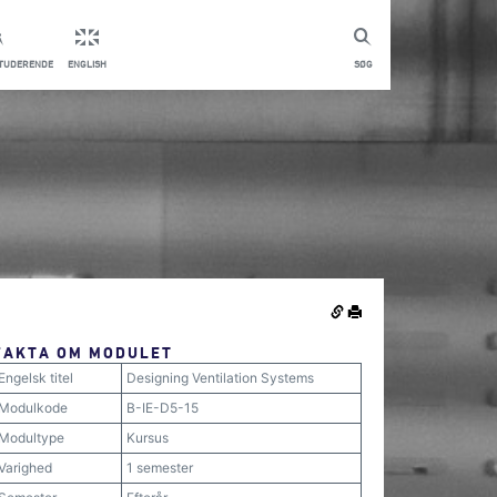
STUDERENDE
ENGLISH
SØG
FAKTA OM MODULET
Engelsk titel
Designing Ventilation Systems
Modulkode
B-IE-D5-15
Modultype
Kursus
Varighed
1 semester