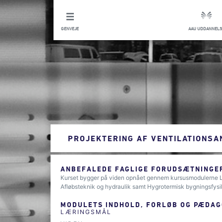
GENVEJE
AAU UDDANNELS
PROJEKTERING AF VENTILATIONS
ANBEFALEDE FAGLIGE FORUDSÆTNINGER
Kurset bygger på viden opnået gennem kursusmodulerne L
Afløbsteknik og hydraulik samt Hygrotermisk bygningsfysi
MODULETS INDHOLD, FORLØB OG PÆDAG
LÆRINGSMÅL