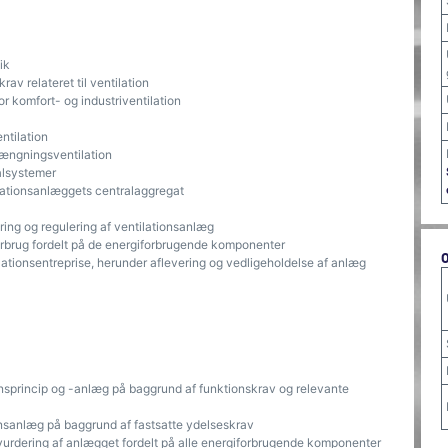
ik
v relateret til ventilation
 komfort- og industriventilation
ntilation
rængningsventilation
alsystemer
ilationsanlæggets centralaggregat
ring og regulering af ventilationsanlæg
rbrug fordelt på de energiforbrugende komponenter
tionsentreprise, herunder aflevering og vedligeholdelse af anlæg
onsprincip og -anlæg på baggrund af funktionskrav og relevante
nsanlæg på baggrund af fastsatte ydelseskrav
rdering af anlægget fordelt på alle energiforbrugende komponenter