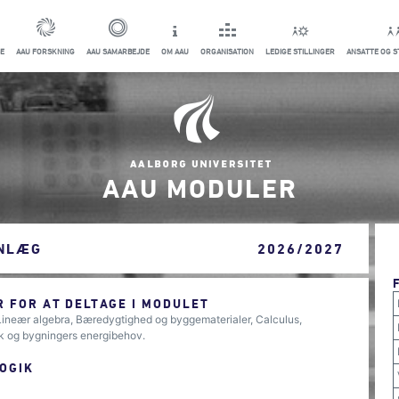
E
AAU FORSKNING
AAU SAMARBEJDE
OM AAU
ORGANISATION
LEDIGE STILLINGER
ANSATTE OG 
AAU MODULER
ANLÆG
2026/2027
 FOR AT DELTAGE I MODULET
ineær algebra, Bæredygtighed og byggematerialer, Calculus,
k og bygningers energibehov.
OGIK