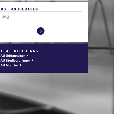
SØG I MODULBASEN
y
RELATEREDE LINKS
AAU Uddannelser
w
AU Studieordninger
w
AAU Moduler
w