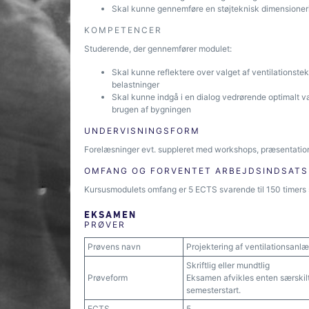
Skal kunne gennemføre en støjteknisk dimensioneri
KOMPETENCER
Studerende, der gennemfører modulet:
Skal kunne reflektere over valget af ventilationstekni
belastninger
Skal kunne indgå i en dialog vedrørende optimalt valg
brugen af bygningen
UNDERVISNINGSFORM
Forelæsninger evt. suppleret med workshops, præsentation
OMFANG OG FORVENTET ARBEJDSINDSATS
Kursusmodulets omfang er 5 ECTS svarende til 150 timers 
EKSAMEN
PRØVER
Prøvens navn
Projektering af ventilationsanl
Skriftlig eller mundtlig
Prøveform
Eksamen afvikles enten særskilt
semesterstart.
ECTS
5