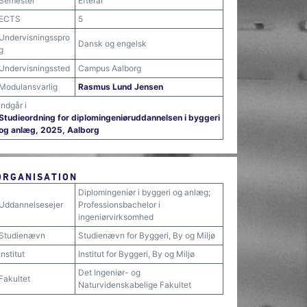
Semester
Efterår
ECTS
5
Undervisningsspro
Dansk og engelsk
g
Undervisningssted
Campus Aalborg
Modulansvarlig
Rasmus Lund Jensen
Indgår i
Studieordning for diplomingeniøruddannelsen i byggeri
og anlæg, 2025, Aalborg
ORGANISATION
Diplomingeniør i byggeri og anlæg;
Uddannelsesejer
Professionsbachelor i
ingeniørvirksomhed
Studienævn
Studienævn for Byggeri, By og Miljø
Institut
Institut for Byggeri, By og Miljø
Det Ingeniør- og
Fakultet
Naturvidenskabelige Fakultet