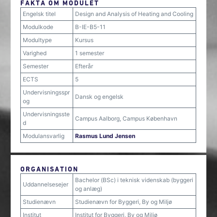
FAKTA OM MODULET
Engelsk titel
Design and Analysis of Heating and Cooling
Modulkode
B-IE-B5-11
Modultype
Kursus
Varighed
1 semester
Semester
Efterår
ECTS
5
Undervisningsspr
Dansk og engelsk
og
Undervisningsste
Campus Aalborg, Campus København
d
Modulansvarlig
Rasmus Lund Jensen
ORGANISATION
Bachelor (BSc) i teknisk videnskab (byggeri
Uddannelsesejer
og anlæg)
Studienævn
Studienævn for Byggeri, By og Miljø
Institut
Institut for Byggeri, By og Miljø