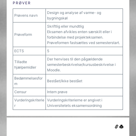
PRØVER
Design og analyse af varme- og
Prøvens navn
bygningskøl
Skriftlig eller mundtlig
Eksamen afvikles enten særskilt eller i
Prøveform
forbindelse med projekteksamen.
Prøveformen fastsættes ved semesterstart.
ECTS
5
Der henvises til den pågældende
Tilladte
semesterbeskrivelse/kursusbeskrivelse i
hjælpemidler
Moodle.
Bedømmelsesfor
Bestået/ikke bestået
m
Censur
Intern prøve
Vurderingskriterie
Vurderingskriterierne er angivet i
r
Universitetets eksamensordning