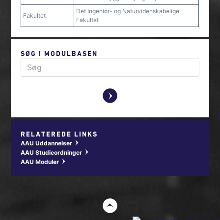
Det Ingeniør- og Naturvidenskabelige
Fakultet
Fakultet
SØG I MODULBASEN
y
RELATEREDE LINKS
AAU Uddannelser
w
AAU Studieordninger
w
AAU Moduler
w
t