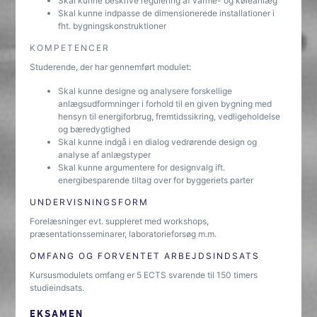
Skal kunne beskrive regulering af varme- og køleanlæg
Skal kunne indpasse de dimensionerede installationer i
fht. bygningskonstruktioner
KOMPETENCER
Studerende, der har gennemført modulet:
Skal kunne designe og analysere forskellige
anlægsudformninger i forhold til en given bygning med
hensyn til energiforbrug, fremtidssikring, vedligeholdelse
og bæredygtighed
Skal kunne indgå i en dialog vedrørende design og
analyse af anlægstyper
Skal kunne argumentere for designvalg ift.
energibesparende tiltag over for byggeriets parter
UNDERVISNINGSFORM
Forelæsninger evt. suppleret med workshops,
præsentationsseminarer, laboratorieforsøg m.m.
OMFANG OG FORVENTET ARBEJDSINDSATS
Kursusmodulets omfang er 5 ECTS svarende til 150 timers
studieindsats.
EKSAMEN