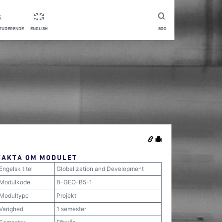
STUDERENDE
ENGLISH
SØG
FAKTA OM MODULET
Engelsk titel
Globalization and Development
Modulkode
B-GEO-B5-1
Modultype
Projekt
Varighed
1 semester