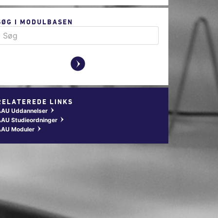
SØG I MODULBASEN
y
RELATEREDE LINKS
AAU Uddannelser
w
AU Studieordninger
w
AAU Moduler
w