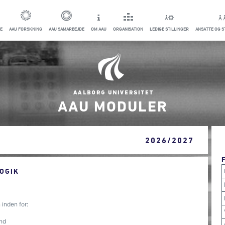
E
AAU FORSKNING
AAU SAMARBEJDE
OM AAU
ORGANISATION
LEDIGE STILLINGER
ANSATTE OG 
AAU MODULER
2026/2027
OGIK
inden for:
und