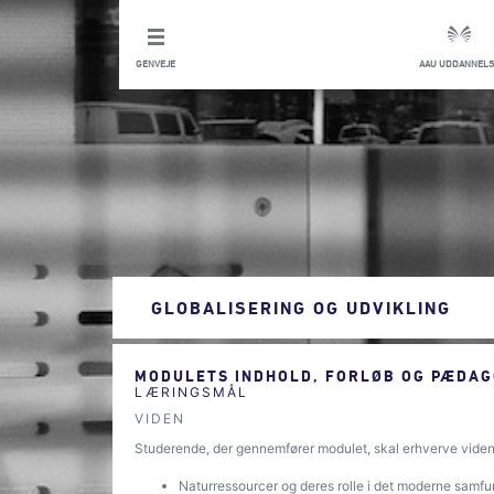
GENVEJE
AAU UDDANNELS
GLOBALISERING OG UDVIKLING
MODULETS INDHOLD, FORLØB OG PÆDAG
LÆRINGSMÅL
VIDEN
Studerende, der gennemfører modulet, skal erhverve viden 
Naturressourcer og deres rolle i det moderne samf