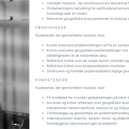
Udvalgte humane- og naturressourcers betydning for
Globaliseringens betydning for samfundets/menneske
forskellige dele af verden
Relevante geografiske analysemetoder til analyse 
FÆRDIGHEDER
Studerende, der gennemfører modulet, skal:
Kunne analysere problemstillingen ud fra en syntes
Kunne analysere geografiske problemstillinger ved 
pålideligheden af de indsamlede data.
Reflektere kritisk over de valgte teorier, metoder o
Reflektere kritisk over projektarbejdets resultater.
Strukturere og formidle projektarbejdets faglige gru
KOMPETENCER
Studerende, der gennemfører modulet, skal:
Få forståelse for, hvordan globaliseringen påvirker
Anvende og kritisk reflektere over geografiske teori
interaktioner mellem samfund, ressourcer og miljø p
Tilrettelægge og gennemføre en problembehandling 
Videnskabsteori indenfor "projekt-tema" og didaktik 
fremlæggelse ved evalueringen af projektet.