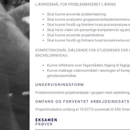
LÆRINGSMÅL FOR PROBLEMBASERET LÆRING
Skal kunne anvende problemløsning
Skal kunne analysere gruppesamarbejde/sammens
Skal kunne forstå og forklare hvad procesanalyse e
Skal have viden om personlige kompetencer og øn
Skal kunne anvende projektledelse
Skal kunne forstå og forklare hvad konsekvensvurd
KOMPETENCEMÅL GÆLDENDE FOR STUDERENDE DER LÆ
BACHELORNIVEAU:
Kunne reflektere over fagområdets tilgang til faglige
Kunne inddrage vidensområdet i løsningen af komple
genstandsområde.
UNDERVISNINGSFORM
Problemorienteret projektarbejde i grupper med vejledning
OMFANG OG FORVENTET ARBEJDSINDSATS
Projektmodulets omfang er 15 ECTS svarende til 450 timer
EKSAMEN
PRØVER