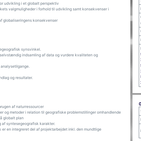
 udvikling i et globalt perspektiv
ts valgmuligheder i forhold til udvikling samt konsekvenser i
af globaliseringens konsekvenser
egeografisk synsvinkel.
selvstændig indsamling af data og vurdere kvaliteten og
g analysetilgange.
ndlag og resultater.
 brugen af naturressourcer
er og metoder i relation til geografiske problemstillinger omhandlende
å globalt plan
af syntesegeografisk karakter.
er en integreret del af projektarbejdet inkl. den mundtlige