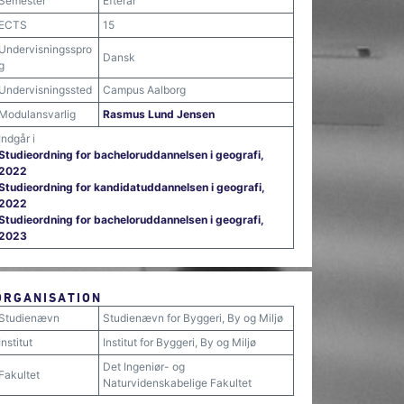
Semester
Efterår
ECTS
15
Undervisningsspro
Dansk
g
Undervisningssted
Campus Aalborg
Modulansvarlig
Rasmus Lund Jensen
Indgår i
Studieordning for bacheloruddannelsen i geografi,
2022
Studieordning for kandidatuddannelsen i geografi,
2022
Studieordning for bacheloruddannelsen i geografi,
2023
ORGANISATION
Studienævn
Studienævn for Byggeri, By og Miljø
Institut
Institut for Byggeri, By og Miljø
Det Ingeniør- og
Fakultet
Naturvidenskabelige Fakultet