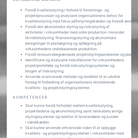
Forstå kvalitetsstyring i forhold til forretnings- og
projektprocesser og analysere organisationens behov for
kvalitetsstyring med fokus påforsyningskæden og foreslå ændringer
Forstå den økonomiske styring og risikostyring af
aktiviteter i virksomheder med ordre produktion. Herunder
likviditetsstyring, finansieringsstyring og økonomiske
beregninger til planlægning og opfølgning på
virksomhedens ordrebaserede produktion.
Forstå ressourcebegrænsede projektstyringsproblemer og planlægg
Identificere og analysere risikofaktorer for virksomhedens
projektportefølje og forstå risikostyringssystemer og
brugen af risikostyring.
Anvende avancerede metoder og modeller til at udvikle
forslag til forbedring af organisationens eksisterende
kvalitets- og projektstyringssystemer.
KOMPETENCER
Skal kunne forstå forholdet mellem kvalitetsstyring,
projektledelse og økonomistyring samt selskabets øvrige
styringssystemer og relation til leverandører og kunder
i værdikæden.
Skal kunne anvende erhvervede viden til at opbygge
kvalitets- og projektstyringssystemer i virksomheder med