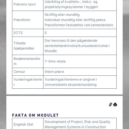
Udvikling af kvalitets-, risiko- og
Prøvens navn
projektstyringssystemer i byggeri
Skriftlig eller mundtlig
Prøveform
Individuel mundtlig eller skriftlig prøve.
Prøveformen fastsættes ved semesterstart.
ECTS
5
Der henvises til den pågældende
Tilladte
semesterbeskrivelse/kursusbeskrivelse i
hjælpemidler
Moodle.
Bedømmelsesfor
7-trins-skala
m
Censur
Intern prøve
Vurderingskriterie
Vurderingskriterierne er angivet i
r
Universitetets eksamensordning
FAKTA OM MODULET
Development of Project, Risk and Quality
Engelsk titel
Management Systems in Construction