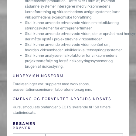
ordrebaseret produktion. Dette sker i form af, hvordan
sådanne systemer interagerer med virksomhedens
kerneforretning og virksomhedens øvrige systemer, især
virksomhedens økonomiske forvaltning.
Skal kunne anvende erhvervede viden om teknikker og
styringssystemer for entreprenørfirmaer.
Skal kunne anvende erhvervede viden, der er opnået med hensyn ti
der måtte opstå i projektdrevne virksomheder.
Skal kunne anvende erhvervede viden opnået om,
hvordan virksomheder udvikler kvalitetsstyringssystemer.
Skal kunne analysere risikofaktorer for virksomhedens
projektportefølje og forstå risikostyringssystemer og
brugen af risikostyring.
UNDERVISNINGSFORM
Forelæsninger evt. suppleret med workshops,
præsentationsseminarer, laboratorieforsøg mm.
OMFANG OG FORVENTET ARBEJDSINDSATS
Kursusmodulets omfang er 5 ECTS svarende til 150 timers
studieindsats.
EKSAMEN
PRØVER