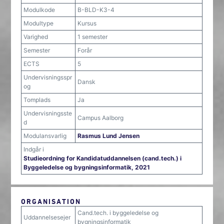
Modulkode
B-BLD-K3-4
Modultype
Kursus
Varighed
1 semester
Semester
Forår
ECTS
5
Undervisningsspr
Dansk
og
Tomplads
Ja
Undervisningsste
Campus Aalborg
d
Modulansvarlig
Rasmus Lund Jensen
Indgår i
Studieordning for Kandidatuddannelsen (cand.tech.) i
Byggeledelse og bygningsinformatik, 2021
ORGANISATION
Cand.tech. i byggeledelse og
Uddannelsesejer
bygningsinformatik