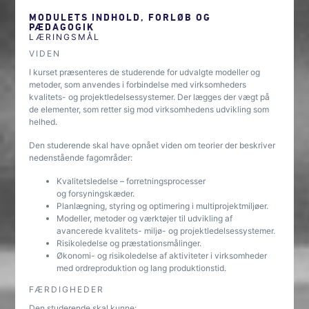
MODULETS INDHOLD, FORLØB OG
PÆDAGOGIK
LÆRINGSMÅL
VIDEN
I kurset præsenteres de studerende for udvalgte modeller og
metoder, som anvendes i forbindelse med virksomheders
kvalitets- og projektledelsessystemer. Der lægges der vægt på
de elementer, som retter sig mod virksomhedens udvikling som
helhed.
Den studerende skal have opnået viden om teorier der beskriver
nedenstående fagområder:
Kvalitetsledelse – forretningsprocesser
og forsyningskæder.
Planlægning, styring og optimering i multiprojektmiljøer.
Modeller, metoder og værktøjer til udvikling af
avancerede kvalitets- miljø- og projektledelsessystemer.
Risikoledelse og præstationsmålinger.
Økonomi- og risikoledelse af aktiviteter i virksomheder
med ordreproduktion og lang produktionstid.
FÆRDIGHEDER
Den studerende skal kunne: