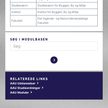
Studienævn
Studienævn for Byggeri, By og Miljø
Institut
Institut for Byggeri, By og Miljø
Det Ingeniør- og Naturvidenskabelige
Fakultet
Fakultet
SØG I MODULBASEN
y
RELATEREDE LINKS
AAU Uddannelser
w
AAU Studieordninger
w
AAU Moduler
w