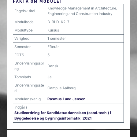
FAKTA OM MODULET
Knowledge Management in Architecture,
Engelsk titel
Engineering and Construction Industry
Modulkode
B-BLD-K2-7
Modultype
Kursus
Varighed
1 semester
Semester
Efterår
ECTS
5
Undervisningsspr
Dansk
og
Tomplads
Ja
Undervisningsste
Campus Aalborg
d
Modulansvarlig
Rasmus Lund Jensen
Indgår i
Studieordning for Kandidatuddannelsen (cand.tech.) i
Byggeledelse og bygningsinformatik, 2021