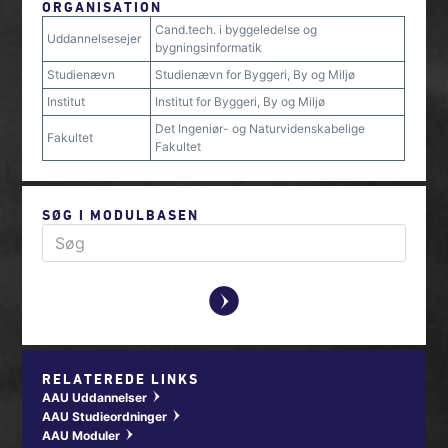
ORGANISATION
Cand.tech. i byggeledelse og
Uddannelsesejer
bygningsinformatik
Studienævn
Studienævn for Byggeri, By og Miljø
Institut
Institut for Byggeri, By og Miljø
Det Ingeniør- og Naturvidenskabelige
Fakultet
Fakultet
SØG I MODULBASEN
y
RELATEREDE LINKS
AAU Uddannelser
w
AAU Studieordninger
w
AAU Moduler
w