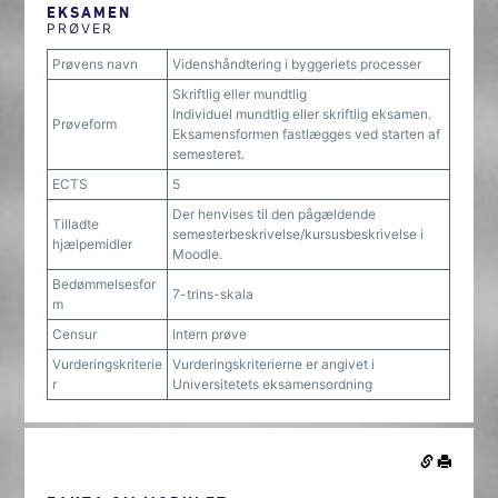
EKSAMEN
PRØVER
Prøvens navn
Videnshåndtering i byggeriets processer
Skriftlig eller mundtlig
Individuel mundtlig eller skriftlig eksamen.
Prøveform
Eksamensformen fastlægges ved starten af
semesteret.
ECTS
5
Der henvises til den pågældende
Tilladte
semesterbeskrivelse/kursusbeskrivelse i
hjælpemidler
Moodle.
Bedømmelsesfor
7-trins-skala
m
Censur
Intern prøve
Vurderingskriterie
Vurderingskriterierne er angivet i
r
Universitetets eksamensordning