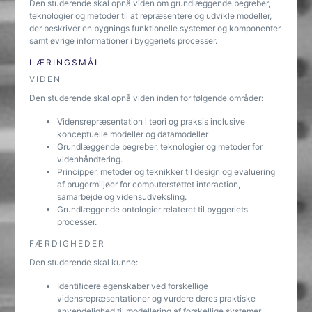
Den studerende skal opnå viden om grundlæggende begreber,
teknologier og metoder til at repræsentere og udvikle modeller,
der beskriver en bygnings funktionelle systemer og komponenter
samt øvrige informationer i byggeriets processer.
LÆRINGSMÅL
VIDEN
Den studerende skal opnå viden inden for følgende områder:
Vidensrepræsentation i teori og praksis inclusive
konceptuelle modeller og datamodeller
Grundlæggende begreber, teknologier og metoder for
videnhåndtering.
Principper, metoder og teknikker til design og evaluering
af brugermiljøer for computerstøttet interaction,
samarbejde og vidensudveksling.
Grundlæggende ontologier relateret til byggeriets
processer.
FÆRDIGHEDER
Den studerende skal kunne:
Identificere egenskaber ved forskellige
vidensrepræsentationer og vurdere deres praktiske
anvendelighed til modellering af forskellige systemer.