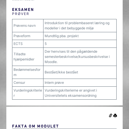
EKSAMEN
PRØVER
Introduktion til problembaseret læring og
Prøvens navn
modeller i det bebyggede miljø
Prøveform
Mundtlig pba. projekt
ECTS
5
Der henvises til den pågældende
Tilladte
semesterbeskrivelse/kursusbeskrivelse i
hjælpemidler
Moodle.
Bedømmelsesfor
Bestået/ikke bestået
m
Censur
Intern prøve
Vurderingskriterie
Vurderingskriterierne er angivet i
r
Universitetets eksamensordning
FAKTA OM MODULET