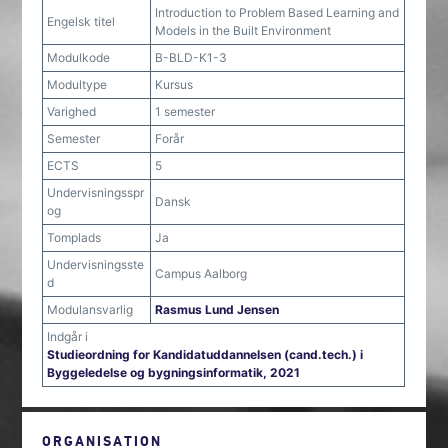
Introduction to Problem Based Learning and
Engelsk titel
Models in the Built Environment
Modulkode
B-BLD-K1-3
Modultype
Kursus
Varighed
1 semester
Semester
Forår
ECTS
5
Undervisningsspr
Dansk
og
Tomplads
Ja
Undervisningsste
Campus Aalborg
d
Modulansvarlig
Rasmus Lund Jensen
Indgår i
Studieordning for Kandidatuddannelsen (cand.tech.) i
Byggeledelse og bygningsinformatik, 2021
ORGANISATION