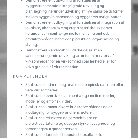
Demonstrere en udbygning af forståelsen af
byggevirksomheders langsigtede udvikling og
planlægning, herunder udvikling af nye samarbejdsformer
mellem byggevirksomheden og byggeriets øvrige parter.
Demonstrere en udbygning af forståelsen af integration af
tekniske, økonomiske og organisatoriske systemer,
herunder sammenhænge mellem en virksomheds
produktområder, markeder, produktion, organisation og
styring.
Demonstrere kendskab til udarbejdelse af en
sammenhængende udviklingsplan for et netværk af
virksomheder, for en virksomhed som helhed eller for
udvalgte dele af virksomheden.
KOMPETENCER
Skal kunne indhente og analysere empirisk data i en eller
flere virksomheder
Skal kunne overskue sammenhænge mellem teorier,
modeller og empirisk viden.
Skal kunne kommunikere budskaber således de er
modtagelig for byggebranchens aktører.
Skal kunne reflektere og perspektivere og
projektresultaterne og udpege styrker, svagheder og
forbedringsmuligheder derved.
Skal kunne formidle de opnåede resultater fra