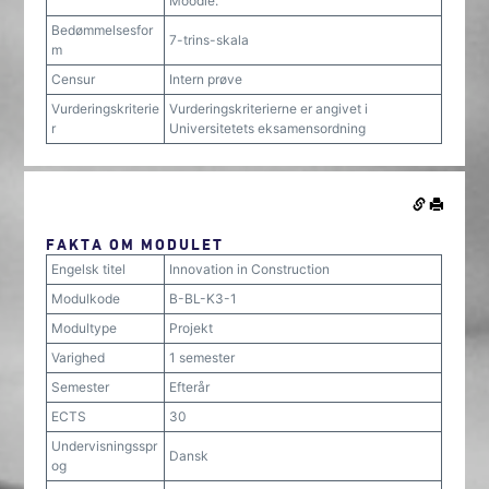
Moodle.
Bedømmelsesfor
7-trins-skala
m
Censur
Intern prøve
Vurderingskriterie
Vurderingskriterierne er angivet i
r
Universitetets eksamensordning
FAKTA OM MODULET
Engelsk titel
Innovation in Construction
Modulkode
B-BL-K3-1
Modultype
Projekt
Varighed
1 semester
Semester
Efterår
ECTS
30
Undervisningsspr
Dansk
og