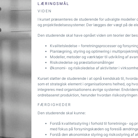
LÆRINGSMÅL
VIDEN
I kurset præsenteres de studerende for udvalgte modeller
og projektledelsessystemer. Der lægges der vægt på de el
Den studerende skal have opnået viden om teorier der be
Kvalitetsledelse – forretningsprocesser og forsyni
Planlægning, styring og optimering i multiprojektmilj
Modeller, metoder og værktøjer til udvikling af ava
Risikoledelse og præstationsmålinger
Økonomi- og risikoledelse af aktiviteter i virksomh
Kurset støtter de studerende i at opnå kendskab til, hvord
som et strategisk element i organisationens helhed, og hv
integreres med organisationens øvrige systemer. Endvidere 
ordrebaseret produktion, herunder hvordan risikostyringen
FÆRDIGHEDER
Den studerende skal kunne:
Forstå kvalitetsstyring i forhold til forretnings- o
med fokus på forsyningskæden og foreslå ændringer o
Forstå den økonomiske styring og risikostyring af a