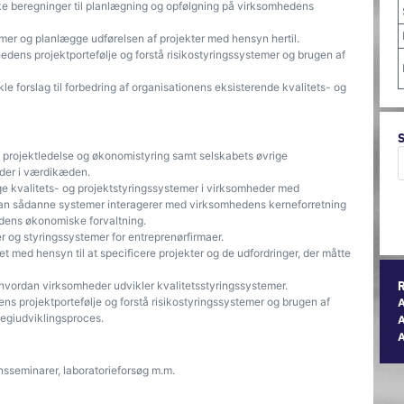
iske beregninger til planlægning og opfølgning på virksomhedens
r og planlægge udførelsen af ​​projekter med hensyn hertil.
edens projektportefølje og forstå risikostyringssystemer og brugen af ​​
e forslag til forbedring af organisationens eksisterende kvalitets- og
, projektledelse og økonomistyring samt selskabets øvrige
nder i værdikæden.
e kvalitets- og projektstyringssystemer i virksomheder med
ordan sådanne systemer interagerer med virksomhedens kerneforretning
dens økonomiske forvaltning.
og styringssystemer for entreprenørfirmaer.
 med hensyn til at specificere projekter og de udfordringer, der måtte
vordan virksomheder udvikler kvalitetsstyringssystemer.
s projektportefølje og forstå risikostyringssystemer og brugen af ​​
tegiudviklingsproces.
A
sseminarer, laboratorieforsøg m.m.