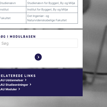
Studienævn
Studienævn for Byggeri, By og Miljø
Institut
Institut for Byggeri, By og Miljø
Det Ingeniør- og
Fakultet
Naturvidenskabelige Fakultet
SØG I MODULBASEN
y
RELATEREDE LINKS
AAU Uddannelser
w
AU Studieordninger
w
AAU Moduler
w