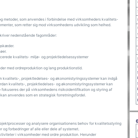
 og metoder, som anvendes i forbindelse med virksomheders kvalitets-
ementer, som retter sig mod virksomhedens udvikling som helhed.
skriver nedenstående fagområder:
ngskæder.
øer.
ncerede kvalitets- miljø- og projektledelsessystemer
eder med ordreproduktion og lang produktionstid.
an kvalitets-, projektledelses- og økonomistyringssystemer kan indgå
ordan kvalitets-, projektledelses- og økonomistyringssystemer kan
fokuseres der på virksomhedens risikoidentifikation og styring af
 kan anvendes som en strategisk forretningsfordel.
g projektprocesser og analysere organisationens behov for kvalitetsstyring
g forbedringer af alle eller dele af systemet.
ktiviteter i virksomheder med ordre produktion. Herunder