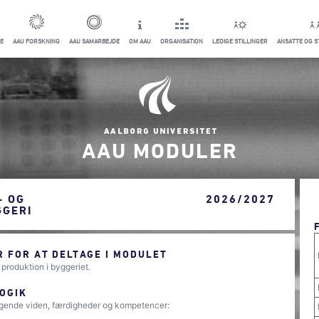
E
AAU FORSKNING
AAU SAMARBEJDE
OM AAU
ORGANISATION
LEDIGE STILLINGER
ANSATTE OG 
AAU MODULER
- OG
2026/2027
GGERI
 FOR AT DELTAGE I MODULET
produktion i byggeriet.
OGIK
lgende viden, færdigheder og kompetencer: