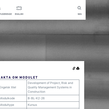
STUDERENDE
ENGLISH
SØG
FAKTA OM MODULET
Development of Project, Risk and
Engelsk titel
Quality Management Systems in
Construction
Modulkode
B-BL-K2-26
Modultype
Kursus