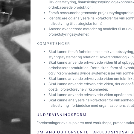
likviditetsstyring, finansieringsstyring og økonom
ordrebaserede produktion.
Forstå ressourcebegrænsede projektstyringsprobleme
Identificere og analysere risikofaktorer for virksomh
risikostyring til strategiske formål.
Anvend avancerede metoder og modeller til at udvikl
projektstyringssystemer.
KOMPETENCER
Skal kunne forstå forholdet mellem kvalitetsstyring
styringssystemer og relation til leverandører og ku
Skal kunne anvende erhvervede viden til at opbygg
ordrebaseret produktion. Dette sker i form af, hv
og virksomhedens øvrige systemer, især virksomhe
Skal kunne anvende erhvervede viden om teknikker 
Skal kunne anvende erhvervede viden, der er opnået
opstå i projektdrevne virksomheder.
Skal kunne anvende erhvervede viden opnået om, h
Skal kunne analysere risikofaktorer for virksomheden
risikostyring i forbindelse med organisationens stra
UNDERVISNINGSFORM
Forelæsninger evt. suppleret med workshops, præsentation
OMFANG OG FORVENTET ARBEJDSINDSATS