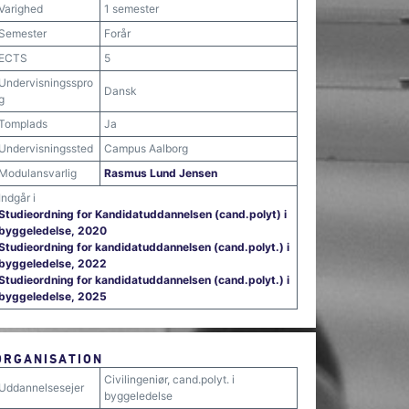
Varighed
1 semester
Semester
Forår
ECTS
5
Undervisningsspro
Dansk
g
Tomplads
Ja
Undervisningssted
Campus Aalborg
Modulansvarlig
Rasmus Lund Jensen
Indgår i
Studieordning for Kandidatuddannelsen (cand.polyt) i
byggeledelse, 2020
Studieordning for kandidatuddannelsen (cand.polyt.) i
byggeledelse, 2022
Studieordning for kandidatuddannelsen (cand.polyt.) i
byggeledelse, 2025
ORGANISATION
Civilingeniør, cand.polyt. i
Uddannelsesejer
byggeledelse