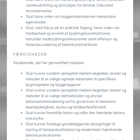
varmeudvikling og principper for termisk induceret
revnedannelse
Skal have viden om byggematerialernes mekaniske
egenskaber
Skal, med fokus på en praktisk tilgang, have viden om
holdbarhed og levetid af bygningskonstruktioner,
herunder nedbrydningsmekanismer samt eftersyn og
tilstandsvurdering af betonkonstruktioner
FÆRDIGHEDER
Studerende, der har gennemført modulet:
Skal kunne vurdere samspillet mellem begreber, teorier og
metoder til at vælge egnede materialer til specifikke
bygningsdele og byggeopgaver
Skal kunne vurdere samspillet mellem begreber, teorier og
metoder til at vælge delmaterialer og anvise
betonsammensætning ud fra givne krav til betonens
bearbejdelighed, styrke og holdbarhed/levetid
Skal kunne fremstille beton og måle den hærdede betons
trykstyrke
Skal kunne foretage grundlæggende beregninger til
styring af temperaturtilstand og modenhed i hærdnende
betonkonstruktioner