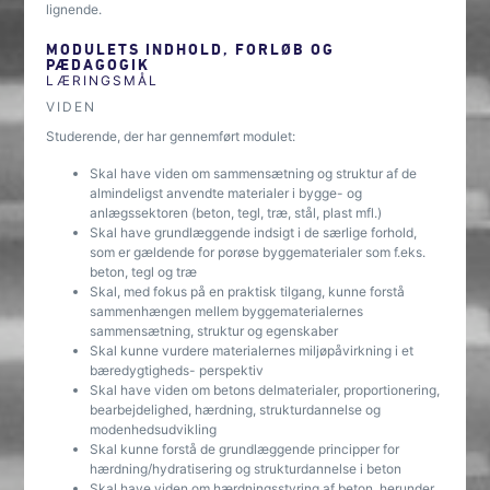
lignende.
MODULETS INDHOLD, FORLØB OG
PÆDAGOGIK
LÆRINGSMÅL
VIDEN
Studerende, der har gennemført modulet:
Skal have viden om sammensætning og struktur af de
almindeligst anvendte materialer i bygge- og
anlægssektoren (beton, tegl, træ, stål, plast mfl.)
Skal have grundlæggende indsigt i de særlige forhold,
som er gældende for porøse byggematerialer som f.eks.
beton, tegl og træ
Skal, med fokus på en praktisk tilgang, kunne forstå
sammenhængen mellem byggematerialernes
sammensætning, struktur og egenskaber
Skal kunne vurdere materialernes miljøpåvirkning i et
bæredygtigheds- perspektiv
Skal have viden om betons delmaterialer, proportionering,
bearbejdelighed, hærdning, strukturdannelse og
modenhedsudvikling
Skal kunne forstå de grundlæggende principper for
hærdning/hydratisering og strukturdannelse i beton
Skal have viden om hærdningsstyring af beton, herunder