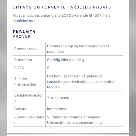
OMFANG OG FORVENTET ARBEJDSINDSATS
Kursusmodulets omfang er 5 ECTS svarende til 150 timers
studieindsats.
EKSAMEN
PRØVER
Betonteknologi og bæredygtighed af
Prøvens navn
materialer
Prøveform
Skriftlig eller mundtlig
ECTS
5
Der henvises til den pågældende
Tilladte
semesterbeskrivelse/kursusbeskrivelse i
hjælpemidler
Moodle.
Bedømmelsesfor
7-trins-skala
m
Censur
Intern prøve
Vurderingskriterie
Vurderingskriterierne er angivet i
r
Universitetets eksamensordning