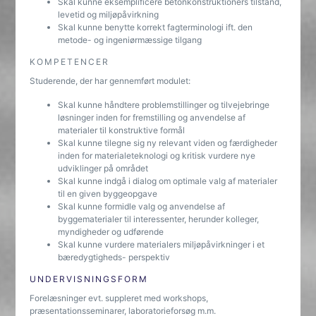
Skal kunne eksemplificere betonkonstruktioners tilstand,
levetid og miljøpåvirkning
Skal kunne benytte korrekt fagterminologi ift. den
metode- og ingeniørmæssige tilgang
KOMPETENCER
Studerende, der har gennemført modulet:
Skal kunne håndtere problemstillinger og tilvejebringe
løsninger inden for fremstilling og anvendelse af
materialer til konstruktive formål
Skal kunne tilegne sig ny relevant viden og færdigheder
inden for materialeteknologi og kritisk vurdere nye
udviklinger på området
Skal kunne indgå i dialog om optimale valg af materialer
til en given byggeopgave
Skal kunne formidle valg og anvendelse af
byggematerialer til interessenter, herunder kolleger,
myndigheder og udførende
Skal kunne vurdere materialers miljøpåvirkninger i et
bæredygtigheds- perspektiv
UNDERVISNINGSFORM
Forelæsninger evt. suppleret med workshops,
præsentationsseminarer, laboratorieforsøg m.m.