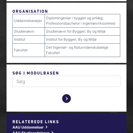
ORGANISATION
Diplomingeniør i byggeri og anlæg;
Uddannelsesejer
Professionsbachelor i ingeniørvirksomhed
Studienævn
Studienævn for Byggeri, By og Miljø
Institut
Institut for Byggeri, By og Miljø
Det Ingeniør- og Naturvidenskabelige
Fakultet
Fakultet
SØG I MODULBASEN
y
RELATEREDE LINKS
AAU Uddannelser
w
AAU Studieordninger
w