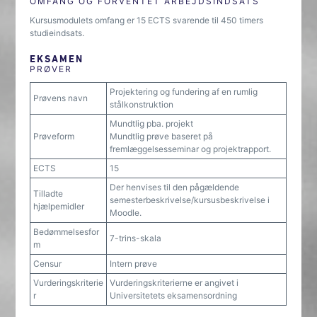
OMFANG OG FORVENTET ARBEJDSINDSATS
Kursusmodulets omfang er 15 ECTS svarende til 450 timers
studieindsats.
EKSAMEN
PRØVER
Projektering og fundering af en rumlig
Prøvens navn
stålkonstruktion
Mundtlig pba. projekt
Prøveform
Mundtlig prøve baseret på
fremlæggelsesseminar og projektrapport.
ECTS
15
Der henvises til den pågældende
Tilladte
semesterbeskrivelse/kursusbeskrivelse i
hjælpemidler
Moodle.
Bedømmelsesfor
7-trins-skala
m
Censur
Intern prøve
Vurderingskriterie
Vurderingskriterierne er angivet i
r
Universitetets eksamensordning