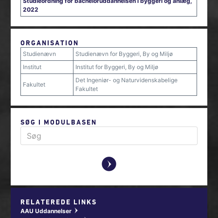
Studieordning for bacheloruddannelsen i byggeri og anlæg,
2022
ORGANISATION
Studienævn
Studienævn for Byggeri, By og Miljø
Institut
Institut for Byggeri, By og Miljø
Det Ingeniør- og Naturvidenskabelige
Fakultet
Fakultet
SØG I MODULBASEN
y
RELATEREDE LINKS
AAU Uddannelser
w