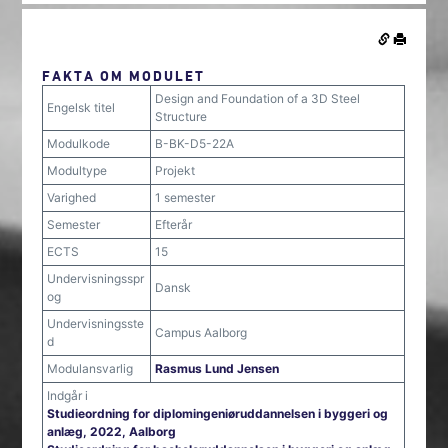
FAKTA OM MODULET
Design and Foundation of a 3D Steel
Engelsk titel
Structure
Modulkode
B-BK-D5-22A
Modultype
Projekt
Varighed
1 semester
Semester
Efterår
ECTS
15
Undervisningsspr
Dansk
og
Undervisningsste
Campus Aalborg
d
Modulansvarlig
Rasmus Lund Jensen
Indgår i
Studieordning for diplomingeniøruddannelsen i byggeri og
anlæg, 2022, Aalborg