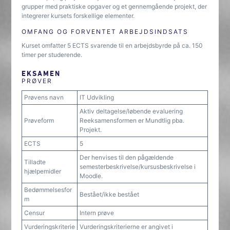
grupper med praktiske opgaver og et gennemgående projekt, der
integrerer kursets forskellige elementer.
OMFANG OG FORVENTET ARBEJDSINDSATS
Kurset omfatter 5 ECTS svarende til en arbejdsbyrde på ca. 150
timer per studerende.
EKSAMEN
PRØVER
Prøvens navn
IT Udvikling
Aktiv deltagelse/løbende evaluering
Prøveform
Reeksamensformen er Mundtlig pba.
Projekt.
ECTS
5
Der henvises til den pågældende
Tilladte
semesterbeskrivelse/kursusbeskrivelse i
hjælpemidler
Moodle.
Bedømmelsesfor
Bestået/ikke bestået
m
Censur
Intern prøve
Vurderingskriterie
Vurderingskriterierne er angivet i