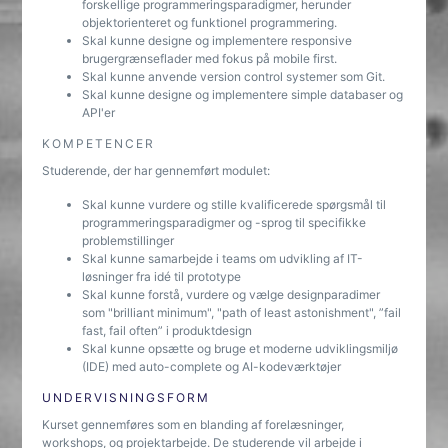
forskellige programmeringsparadigmer, herunder
objektorienteret og funktionel programmering.
Skal kunne designe og implementere responsive
brugergrænseflader med fokus på mobile first.
Skal kunne anvende version control systemer som Git.
Skal kunne designe og implementere simple databaser og
API'er
KOMPETENCER
Studerende, der har gennemført modulet:
Skal kunne vurdere og stille kvalificerede spørgsmål til
programmeringsparadigmer og -sprog til specifikke
problemstillinger
Skal kunne samarbejde i teams om udvikling af IT-
løsninger fra idé til prototype
Skal kunne forstå, vurdere og vælge designparadimer
som "brilliant minimum", "path of least astonishment", ”fail
fast, fail often” i produktdesign
Skal kunne opsætte og bruge et moderne udviklingsmiljø
(IDE) med auto-complete og AI-kodeværktøjer
UNDERVISNINGSFORM
Kurset gennemføres som en blanding af forelæsninger,
workshops, og projektarbejde. De studerende vil arbejde i