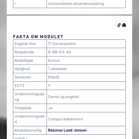
r
Universitetets eksamensordning
FAKTA OM MODULET
Engelsk titel
IT Development
Modulkode
B-BB-K3-4A
Modultype
Kursus
Varighed
1 semester
Semester
Efterår
ECTS
5
Undervisningsspr
Dansk og engelsk
og
Tomplads
Ja
Undervisningsste
Campus København
d
Modulansvarlig
Rasmus Lund Jensen
Indgår i