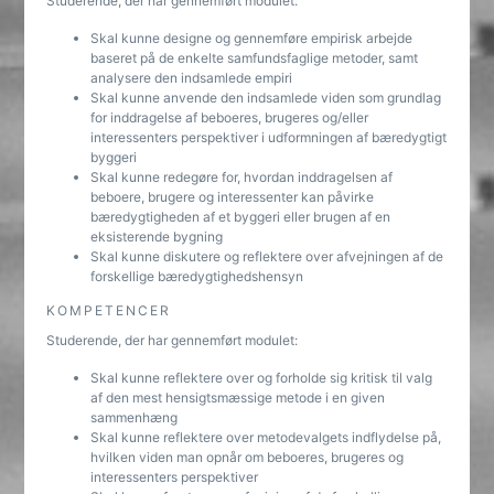
Studerende, der har gennemført modulet:
Skal kunne designe og gennemføre empirisk arbejde
baseret på de enkelte samfundsfaglige metoder, samt
analysere den indsamlede empiri
Skal kunne anvende den indsamlede viden som grundlag
for inddragelse af beboeres, brugeres og/eller
interessenters perspektiver i udformningen af bæredygtigt
byggeri
Skal kunne redegøre for, hvordan inddragelsen af
beboere, brugere og interessenter kan påvirke
bæredygtigheden af et byggeri eller brugen af en
eksisterende bygning
Skal kunne diskutere og reflektere over afvejningen af de
forskellige bæredygtighedshensyn
KOMPETENCER
Studerende, der har gennemført modulet:
Skal kunne reflektere over og forholde sig kritisk til valg
af den mest hensigtsmæssige metode i en given
sammenhæng
Skal kunne reflektere over metodevalgets indflydelse på,
hvilken viden man opnår om beboeres, brugeres og
interessenters perspektiver