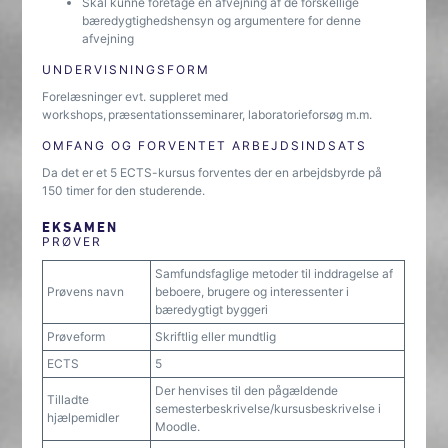
Skal kunne foretage en afvejning af de forskellige
bæredygtighedshensyn og argumentere for denne
afvejning
UNDERVISNINGSFORM
Forelæsninger evt. suppleret med
workshops, præsentationsseminarer, laboratorieforsøg m.m.
OMFANG OG FORVENTET ARBEJDSINDSATS
Da det er et 5 ECTS-kursus forventes der en arbejdsbyrde på
150 timer for den studerende.
EKSAMEN
PRØVER
Samfundsfaglige metoder til inddragelse af
Prøvens navn
beboere, brugere og interessenter i
bæredygtigt byggeri
Prøveform
Skriftlig eller mundtlig
ECTS
5
Der henvises til den pågældende
Tilladte
semesterbeskrivelse/kursusbeskrivelse i
hjælpemidler
Moodle.