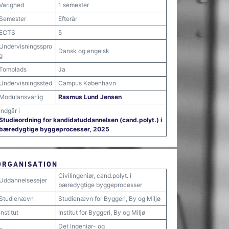
Varighed
1 semester
Semester
Efterår
ECTS
5
Undervisningsspro
Dansk og engelsk
g
Tomplads
Ja
Undervisningssted
Campus København
Modulansvarlig
Rasmus Lund Jensen
Indgår i
Studieordning for kandidatuddannelsen (cand.polyt.) i
bæredygtige byggeprocesser, 2025
ORGANISATION
Civilingeniør, cand.polyt. i
Uddannelsesejer
bæredygtige byggeprocesser
Studienævn
Studienævn for Byggeri, By og Miljø
Institut
Institut for Byggeri, By og Miljø
Det Ingeniør- og