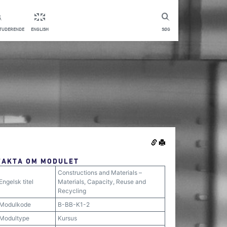
STUDERENDE
ENGLISH
SØG
FAKTA OM MODULET
Constructions and Materials –
Engelsk titel
Materials, Capacity, Reuse and
Recycling
Modulkode
B-BB-K1-2
Modultype
Kursus