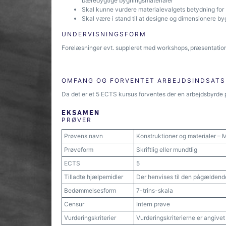
bæredygtige bygningsmaterialer
Skal kunne vurdere materialevalgets betydning fo
Skal være i stand til at designe og dimensionere 
UNDERVISNINGSFORM
Forelæsninger evt. suppleret med workshops, præsentation
OMFANG OG FORVENTET ARBEJDSINDSATS
Da det er et 5 ECTS kursus forventes der en arbejdsbyrde 
EKSAMEN
PRØVER
Prøvens navn
Konstruktioner og materialer –
Prøveform
Skriftlig eller mundtlig
ECTS
5
Tilladte hjælpemidler
Der henvises til den pågældend
Bedømmelsesform
7-trins-skala
Censur
Intern prøve
Vurderingskriterier
Vurderingskriterierne er angive