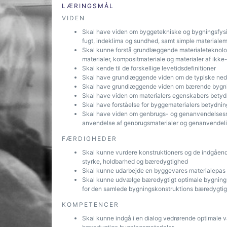
LÆRINGSMÅL
VIDEN
Skal have viden om byggetekniske og bygningsfysis
fugt, indeklima og sundhed, samt simple materiale
Skal kunne forstå grundlæggende materialeteknolog
materialer, kompositmateriale og materialer af ik
Skal kende til de forskellige levetidsdefinitioner
Skal have grundlæggende viden om de typiske ned
Skal have grundlæggende viden om bærende bygnin
Skal have viden om materialers egenskabers bety
Skal have forståelse for byggematerialers betydnin
Skal have viden om genbrugs- og genanvendelsesma
anvendelse af genbrugsmaterialer og genanvendelig
FÆRDIGHEDER
Skal kunne vurdere konstruktioners og de indgående 
styrke, holdbarhed og bæredygtighed
Skal kunne udarbejde en byggevares materialepas
Skal kunne udvælge bæredygtigt optimale bygningsm
for den samlede bygningskonstruktions bæredygti
KOMPETENCER
Skal kunne indgå i en dialog vedrørende optimale v