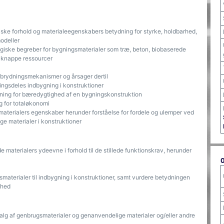
ke forhold og materialeegenskabers betydning for styrke, holdbarhed,
modeller
iske begreber for bygningsmaterialer som træ, beton, biobaserede
ke-knappe ressourcer
brydningsmekanismer og årsager dertil
gsdeles indbygning i konstruktioner
dning for bæredygtighed af en bygningskonstruktion
g for totaløkonomi
terialers egenskaber herunder forståelse for fordele og ulemper ved
e materialer i konstruktioner
materialers ydeevne i forhold til de stillede funktionskrav, herunder
aterialer til indbygning i konstruktioner, samt vurdere betydningen
ghed
alg af genbrugsmaterialer og genanvendelige materialer og/eller andre