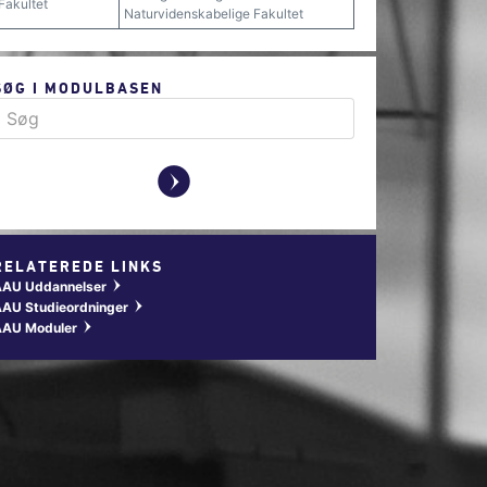
Fakultet
Naturvidenskabelige Fakultet
SØG I MODULBASEN
y
RELATEREDE LINKS
AAU Uddannelser
w
AU Studieordninger
w
AAU Moduler
w