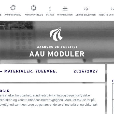
E
AAU FORSKNING
AAU SAMARBEJDE
OM AAU
ORGANISATION
LEDIGE STILLINGER
ANSATTE OG 
AAU MODULER
– MATERIALER, YDEEVNE,
2026/2027
OGIK
alers styrke, holdbarhed, sundhedspåvirkning og bygningsfysiske
eknikken og konstruktionens bæredygtighed. Modulet fokuserer på
ygtighed samt genbrug og genanvendelse af materialer og cirkulært