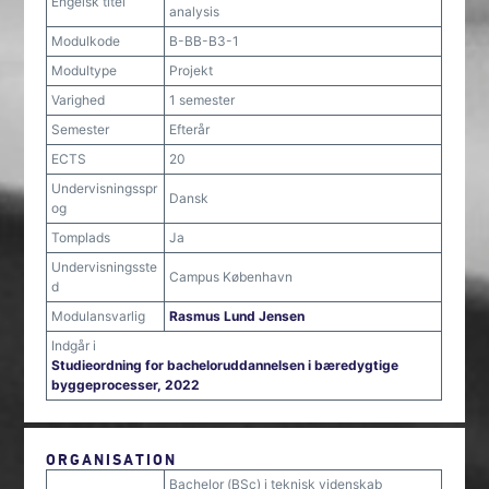
Engelsk titel
analysis
Modulkode
B-BB-B3-1
Modultype
Projekt
Varighed
1 semester
Semester
Efterår
ECTS
20
Undervisningsspr
Dansk
og
Tomplads
Ja
Undervisningsste
Campus København
d
Modulansvarlig
Rasmus Lund Jensen
Indgår i
Studieordning for bacheloruddannelsen i bæredygtige
byggeprocesser, 2022
ORGANISATION
Bachelor (BSc) i teknisk videnskab