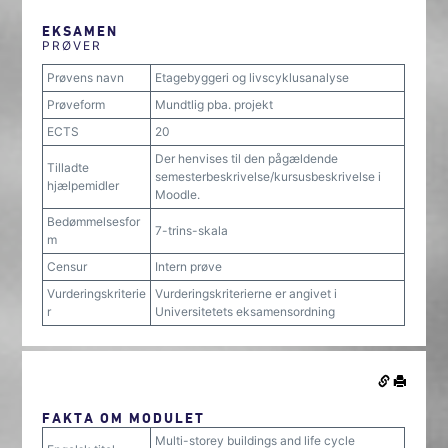
EKSAMEN
PRØVER
Prøvens navn
Etagebyggeri og livscyklusanalyse
Prøveform
Mundtlig pba. projekt
ECTS
20
Der henvises til den pågældende
Tilladte
semesterbeskrivelse/kursusbeskrivelse i
hjælpemidler
Moodle.
Bedømmelsesfor
7-trins-skala
m
Censur
Intern prøve
Vurderingskriterie
Vurderingskriterierne er angivet i
r
Universitetets eksamensordning
FAKTA OM MODULET
Multi-storey buildings and life cycle