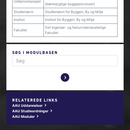
Uddannelsesejer
(bæredygtige byggeprocesser)
Studienævn
Studienævn for Byggeri, By og Miljø
Institut
Institut for Byggeri, By og Miljø
Det Ingeniør- og Naturvidenskabelige
Fakultet
Fakultet
SØG I MODULBASEN
y
RELATEREDE LINKS
AAU Uddannelser
w
AAU Studieordninger
w
AAU Moduler
w