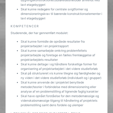
bygningskonstruktioner/udførelsesmetoder anvendt ved
lavt etagebyggeri
Skal kunne redegøre for centrale svigtformer og
dimensioneringskrav til bærende konstruktionselementer i
lavt etagebyggeri
KOMPETENCER
Studerende, der har gennemført modulet:
Skal kunne formidle de opnåede resultater fra
projektarbejdet i en projektrapport
Skal kunne samarbejde omkring problemfeltets
projektarbejde og foretage en fælles fremlæggelse af
projektarbejdets resultater
Skal kunne deltage i og håndtere forskellige former for
organisering af projektarbejdet i det videre studieforløb
Skal på struktureret vis kunne tilegne sig færdigheder og
ny viden i det videre studieforløb (individuelt og i grupper)
Skal kunne anvende de i projektet benyttede
metoder/teorier i forbindelse med dimensionering eller
analyse af en problemstilling af lignende faglig karakter
Skal have opnået forståelse for den metodemæssige og
videnskabsmæssige tilgang til håndtering af projektets
problemstilling samt dens fordele og ulemper