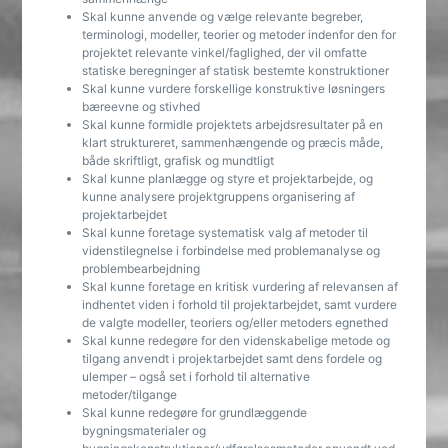
Skal kunne anvende og vælge relevante begreber,
terminologi, modeller, teorier og metoder indenfor den for
projektet relevante vinkel/faglighed, der vil omfatte
statiske beregninger af statisk bestemte konstruktioner
Skal kunne vurdere forskellige konstruktive løsningers
bæreevne og stivhed
Skal kunne formidle projektets arbejdsresultater på en
klart struktureret, sammenhængende og præcis måde,
både skriftligt, grafisk og mundtligt
Skal kunne planlægge og styre et projektarbejde, og
kunne analysere projektgruppens organisering af
projektarbejdet
Skal kunne foretage systematisk valg af metoder til
videnstilegnelse i forbindelse med problemanalyse og
problembearbejdning
Skal kunne foretage en kritisk vurdering af relevansen af
indhentet viden i forhold til projektarbejdet, samt vurdere
de valgte modeller, teoriers og/eller metoders egnethed
Skal kunne redegøre for den videnskabelige metode og
tilgang anvendt i projektarbejdet samt dens fordele og
ulemper – også set i forhold til alternative
metoder/tilgange
Skal kunne redegøre for grundlæggende
bygningsmaterialer og