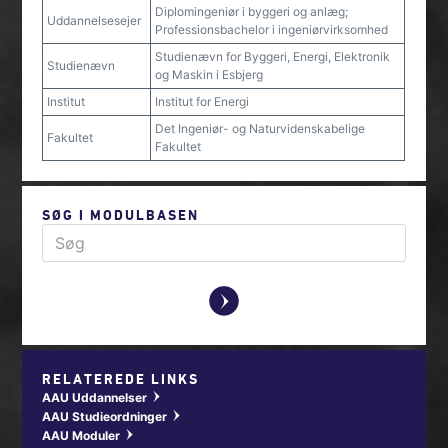
Diplomingeniør i byggeri og anlæg;
Uddannelsesejer
Professionsbachelor i ingeniørvirksomhed
Studienævn for Byggeri, Energi, Elektronik
Studienævn
og Maskin i Esbjerg
Institut
Institut for Energi
Det Ingeniør- og Naturvidenskabelige
Fakultet
Fakultet
SØG I MODULBASEN
y
RELATEREDE LINKS
AAU Uddannelser
w
AAU Studieordninger
w
AAU Moduler
w