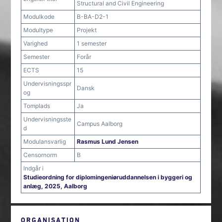
Structural and Civil Engineering
Modulkode
B-BA-D2-1
Modultype
Projekt
Varighed
1 semester
Semester
Forår
ECTS
15
Undervisningsspr
Dansk
og
Tomplads
Ja
Undervisningsste
Campus Aalborg
d
Modulansvarlig
Rasmus Lund Jensen
Censornorm
B
Indgår i
Studieordning for diplomingeniøruddannelsen i byggeri og
anlæg, 2025, Aalborg
ORGANISATION