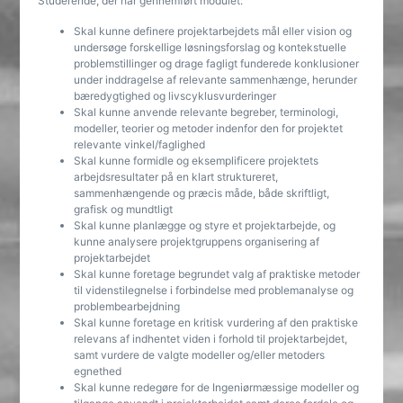
Studerende, der har gennemført modulet:
Skal kunne definere projektarbejdets mål eller vision og
undersøge forskellige løsningsforslag og kontekstuelle
problemstillinger og drage fagligt funderede konklusioner
under inddragelse af relevante sammenhænge, herunder
bæredygtighed og livscyklusvurderinger
Skal kunne anvende relevante begreber, terminologi,
modeller, teorier og metoder indenfor den for projektet
relevante vinkel/faglighed
Skal kunne formidle og eksemplificere projektets
arbejdsresultater på en klart struktureret,
sammenhængende og præcis måde, både skriftligt,
grafisk og mundtligt
Skal kunne planlægge og styre et projektarbejde, og
kunne analysere projektgruppens organisering af
projektarbejdet
Skal kunne foretage begrundet valg af praktiske metoder
til videnstilegnelse i forbindelse med problemanalyse og
problembearbejdning
Skal kunne foretage en kritisk vurdering af den praktiske
relevans af indhentet viden i forhold til projektarbejdet,
samt vurdere de valgte modeller og/eller metoders
egnethed
Skal kunne redegøre for de Ingeniørmæssige modeller og