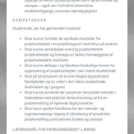
tilgange anvendt i projektarbejdet samt deres fordele og
ulemper – også set i forhold til alternative
modeller/tilgange, herunder bæredygtighed
KOMPETENCER
Studerende, der har gennemført modulet:
Skal kunne formidle de opnåede resultater fra
projektarbejdet i en projektrapport med fokus på praksis
Skal kunne samarbejde omkring problemfeltets
projektarbejde og foretage en fælles fremlæggelse af
projektarbejdets resultater
Skal kunne deltage i og håndtere forskellige former for
organisering af projektarbejdet i det videre studieforløb
Skal på struktureret vis kunne tilegne sig praktiske
færdigheder og ny viden i det videre studieforløb
(individuelt og i grupper)
Skal kunne anvende de i projektet benyttede metoder i
forbindelse med praktisk dimensionering ud fra en
problemstilling af lignende faglig karakter
Skal have opnået forståelse for den metode- og
ingeniørmæssige tilgang til håndtering af projektets
problemstilling samt dennes fordele og ulemper
LÆRINGSMÅL FOR PROBLEMBASERET LÆRING