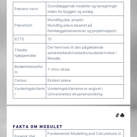
Grundlæggende modeller og beregninger
Prøvens navn
inden for byggeri og anlæg
Mundtlig pba. projekt
Prøveform
Mundtlig prøve baseret på
fremlæggelsesseminar og projektrapport.
ECTS
15
Der henvises til den pågældende
Tilladte
semesterbeskrivelse/kursusbeskrivelse i
hjælpemidler
Moodle.
Bedømmelsesfor
7-trins-skala
m
Censur
Ekstern prøve
Vurderingskriterie
Vurderingskriterierne er angivet i
r
Universitetets eksamensordning
FAKTA OM MODULET
Fundamental Modelling and Calculations in
Engelsk titel