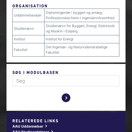
ORGANISATION
Diplomingeniør i byggeri og anlæg;
Uddannelsesejer
Professionsbachelor i ingeniørvirksomhed
Studienævn for Byggeri, Energi, Elektronik
Studienævn
og Maskin i Esbjerg
Institut
Institut for Energi
Det Ingeniør- og Naturvidenskabelige
Fakultet
Fakultet
SØG I MODULBASEN
y
RELATEREDE LINKS
AAU Uddannelser
w
AAU Studieordninger
w