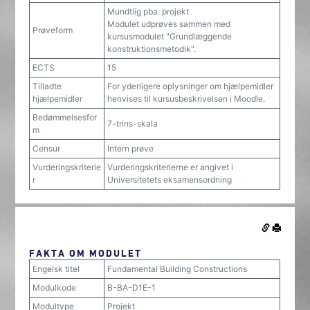
Mundtlig pba. projekt
Modulet udprøves sammen med
Prøveform
kursusmodulet "Grundlæggende
konstruktionsmetodik".
ECTS
15
Tilladte
For yderligere oplysninger om hjælpemidler
hjælpemidler
henvises til kursusbeskrivelsen i Moodle.
Bedømmelsesfor
7-trins-skala
m
Censur
Intern prøve
Vurderingskriterie
Vurderingskriterierne er angivet i
r
Universitetets eksamensordning
FAKTA OM MODULET
Engelsk titel
Fundamental Building Constructions
Modulkode
B-BA-D1E-1
Modultype
Projekt