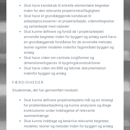
Skal have kendskab til enkelte elementære begreber
inden for den relevante projektvinkel/faglighed
Skal have et grundlæggende kendskab til
arbejdsprocesserne i et projektarbejde, videnstilegnelse
og samarbejde med vejleder
Skal kunne definere og forstå de i projektarbejdet
anvendte begreber inden for byggeri og anlæg samt have
en grundlæggende forståelse for de anvendte metoder,
teorier og/eller modeller indenfor fagområdet byggeri og
anlæg
Skal have viden om centrale svigtformer og
dimensioneringskrav til bygningskonstruktioner
Skal have viden om BIM og teknisk dokumentation
indenfor byggeri og anlæg
FÆRDIGHEDER
Studerende, der har gennemført modulet:
Skal kunne definere projektarbejdets mål og en strategi
for problembearbejdning og kunne analysere og drage
konklusioner under inddragelse af relevante
sammenhænge
Skal kunne inddrage og beskrive relevante begreber,
modeller, teorier og metoder inden for byggeri og anlæg