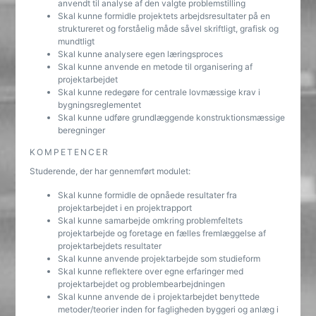
anvendt til analyse af den valgte problemstilling
Skal kunne formidle projektets arbejdsresultater på en
struktureret og forståelig måde såvel skriftligt, grafisk og
mundtligt
Skal kunne analysere egen læringsproces
Skal kunne anvende en metode til organisering af
projektarbejdet
Skal kunne redegøre for centrale lovmæssige krav i
bygningsreglementet
Skal kunne udføre grundlæggende konstruktionsmæssige
beregninger
KOMPETENCER
Studerende, der har gennemført modulet:
Skal kunne formidle de opnåede resultater fra
projektarbejdet i en projektrapport
Skal kunne samarbejde omkring problemfeltets
projektarbejde og foretage en fælles fremlæggelse af
projektarbejdets resultater
Skal kunne anvende projektarbejde som studieform
Skal kunne reflektere over egne erfaringer med
projektarbejdet og problembearbejdningen
Skal kunne anvende de i projektarbejdet benyttede
metoder/teorier inden for fagligheden byggeri og anlæg i