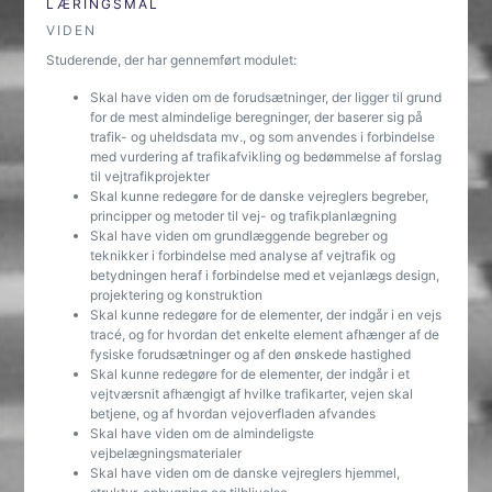
LÆRINGSMÅL
VIDEN
Studerende, der har gennemført modulet:
Skal have viden om de forudsætninger, der ligger til grund
for de mest almindelige beregninger, der baserer sig på
trafik- og uheldsdata mv., og som anvendes i forbindelse
med vurdering af trafikafvikling og bedømmelse af forslag
til vejtrafikprojekter
Skal kunne redegøre for de danske vejreglers begreber,
principper og metoder til vej- og trafikplanlægning
Skal have viden om grundlæggende begreber og
teknikker i forbindelse med analyse af vejtrafik og
betydningen heraf i forbindelse med et vejanlægs design,
projektering og konstruktion
Skal kunne redegøre for de elementer, der indgår i en vejs
tracé, og for hvordan det enkelte element afhænger af de
fysiske forudsætninger og af den ønskede hastighed
Skal kunne redegøre for de elementer, der indgår i et
vejtværsnit afhængigt af hvilke trafikarter, vejen skal
betjene, og af hvordan vejoverfladen afvandes
Skal have viden om de almindeligste
vejbelægningsmaterialer
Skal have viden om de danske vejreglers hjemmel,