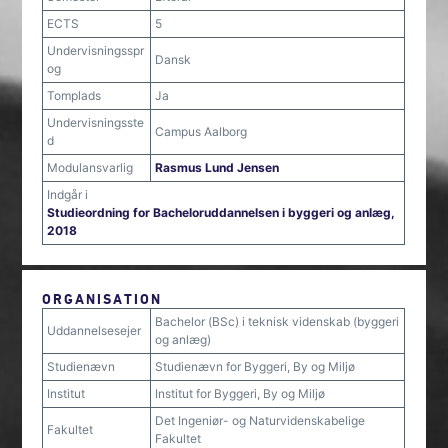
ECTS
5
Undervisningsspr
Dansk
og
Tomplads
Ja
Undervisningsste
Campus Aalborg
d
Modulansvarlig
Rasmus Lund Jensen
Indgår i
Studieordning for Bacheloruddannelsen i byggeri og anlæg,
2018
ORGANISATION
Bachelor (BSc) i teknisk videnskab (byggeri
Uddannelsesejer
og anlæg)
Studienævn
Studienævn for Byggeri, By og Miljø
Institut
Institut for Byggeri, By og Miljø
Det Ingeniør- og Naturvidenskabelige
Fakultet
Fakultet