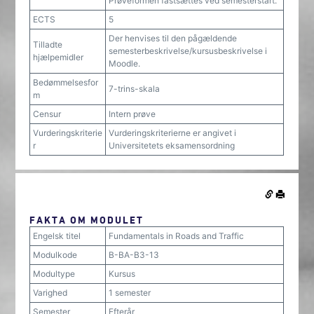
Prøveformen fastsættes ved semesterstart.
ECTS
5
Der henvises til den pågældende
Tilladte
semesterbeskrivelse/kursusbeskrivelse i
hjælpemidler
Moodle.
Bedømmelsesfor
7-trins-skala
m
Censur
Intern prøve
Vurderingskriterie
Vurderingskriterierne er angivet i
r
Universitetets eksamensordning
FAKTA OM MODULET
Engelsk titel
Fundamentals in Roads and Traffic
Modulkode
B-BA-B3-13
Modultype
Kursus
Varighed
1 semester
Semester
Efterår