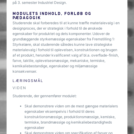
på 3. semester Industriel Design.
MODULETS INDHOLD, FORLØB OG
PÆDAGOGIK
Studerende skal forberedes til at kunne træffe materialevalg i en
designproces, der er strategisk i forhold til de ønskede
egenskaber for produktet og dets komponenter. Udover de
grundlæggende styrkemæssige egenskaber fra Fremstilling 1:
Styrkelære, skal studerende således kunne lave strategiske
materialevalg i forhold til oplevelsen, konstruktionen og brugen
af et produkt, herunder kvalificeret valg af bl.a. overflade-finish,
farve, taktile, oplevelsesmæssige, mekaniske, termiske,
kemikaliebestandige, egenskaber og miljømæssige
konsekvenser.
LÆRINGSMÅL
VIDEN
Studerende, der gennemfører modulet:
Skal demonstrere viden om de mest gængse materialers
egenskaber eksempelvis i forhold til deres
konstruktionsmæssige, produktionsmæssige, kemiske,
termiske, brandmæssige og kemikaliebestandigheds
egenskaber
Skal demonstrere viden om specifikation af farver og