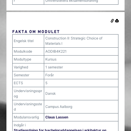
r
Universitetets eksamensordning
FAKTA OM MODULET
Construction II: Strategic Choice of
Engelsk titel
Materials I
Modulkode
AODIB4K221
Modultype
Kursus
Varighed
1 semester
Semester
Forår
ECTS
5
Undervisningsspr
Dansk
og
Undervisningsste
Campus Aalborg
d
Modulansvarlig
Claus Lassen
Indgår i
Studieordning for bacheloruddannelsen i arkitektur og