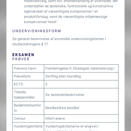
materialevalg, samt evt. efterbehandling af overflader, der
understøtter de æstetiske, funktionelle og konstruktive
egenskaber af væsentligste komponenter i et
produktforslag, samt de væsentligste miljømæssige
konsekvenser heraf
UNDERVISNINGSFORM
Se generel beskrivelse af anvendte undervisningsformer i
studieordningens § 17.
EKSAMEN
PRØVER
Prøvens navn
Frembringelse II: Strategisk materialevalg I
Prøveform
Skriftlig eller mundtlig
ECTS
5
Tilladte
Se semesterbeskrivelse
hjælpemidler
Bedømmelsesfor
Bestået/ikke bestået
m
Censur
Intern prøve
Vurderingskriterie
Vurderingskriterierne er angivet i