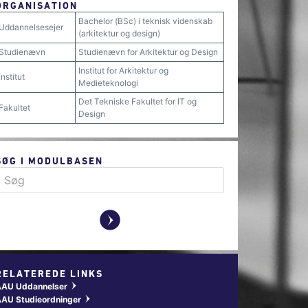
ORGANISATION
Bachelor (BSc) i teknisk videnskab
Uddannelsesejer
(arkitektur og design)
Studienævn
Studienævn for Arkitektur og Design
Institut for Arkitektur og
Institut
Medieteknologi
Det Tekniske Fakultet for IT og
Fakultet
Design
SØG I MODULBASEN
y
RELATEREDE LINKS
AAU Uddannelser
w
AU Studieordninger
w