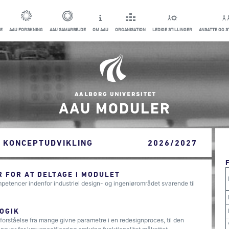
E
AAU FORSKNING
AAU SAMARBEJDE
OM AAU
ORGANISATION
LEDIGE STILLINGER
ANSATTE OG 
AAU MODULER
: KONCEPTUDVIKLING
2026/2027
 FOR AT DELTAGE I MODULET
petencer indenfor industriel design- og ingeniørområdet svarende til
OGIK
forståelse fra mange givne parametre i en redesignproces, til den