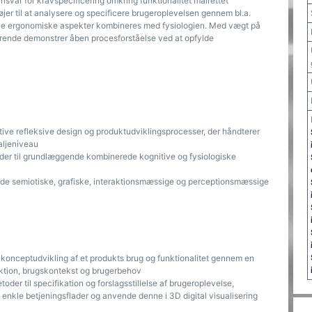
ansvar for kravspecificering omkring funktionalitet målrettet
jer til at analysere og specificere brugeroplevelsen gennem bl.a.
itive ergonomiske aspekter kombineres med fysiologien. Med vægt på
rende demonstrer åben procesforståelse ved at opfylde
ative refleksive design og produktudviklingsprocesser, der håndterer
aljeniveau
oder til grundlæggende kombinerede kognitive og fysiologiske
de semiotiske, grafiske, interaktionsmæssige og perceptionsmæssige
onceptudvikling af et produkts brug og funktionalitet gennem en
raktion, brugskontekst og brugerbehov
der til specifikation og forslagsstillelse af brugeroplevelse,
f enkle betjeningsflader og anvende denne i 3D digital visualisering