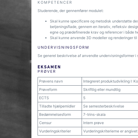
KOMPETENCER
Studerende, der gennemfører modulet:
Skal kunne specificere og metodisk understøtte des
betjeningsflade, gennem en iterativ, refleksiv desig
egne og prædefinerede krav og referencer i både h
Skal kunne anvende 3D modeller og renderinger til 
UNDERVISNINGSFORM
Se generel beskrivelse af anvendte undervisningsformer i 
EKSAMEN
PRØVER
Prøvens navn
Integreret produktudvikling I: K
Prøveform
Skriftlig eller mundtlig
ECTS
5
Tilladte hjælpemidler
Se semesterbeskrivelse
Bedømmelsesform
7-trins-skala
Censur
Intern prøve
Vurderingskriterier
Vurderingskriterierne er angive