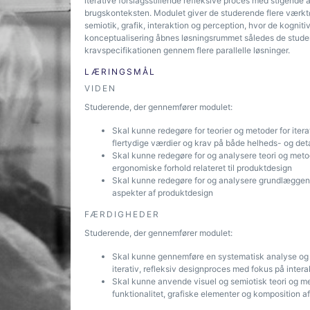
iterative forslagsstillende refleksive proces med stigende 
brugskonteksten. Modulet giver de studerende flere værktø
semiotik, grafik, interaktion og perception, hvor de kogn
konceptualisering åbnes løsningsrummet således de stude
kravspecifikationen gennem flere parallelle løsninger.
LÆRINGSMÅL
VIDEN
Studerende, der gennemfører modulet:
Skal kunne redegøre for teorier og metoder for iter
flertydige værdier og krav på både helheds- og det
Skal kunne redegøre for og analysere teori og met
ergonomiske forhold relateret til produktdesign
Skal kunne redegøre for og analysere grundlæggen
aspekter af produktdesign
FÆRDIGHEDER
Studerende, der gennemfører modulet:
Skal kunne gennemføre en systematisk analyse og k
iterativ, refleksiv designproces med fokus på inte
Skal kunne anvende visuel og semiotisk teori og meto
funktionalitet, grafiske elementer og komposition a