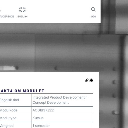
STUDERENDE
ENGLISH
SØG
FAKTA OM MODULET
Integrated Product Development I:
Engelsk titel
Concept Development
Modulkode
AODIB3K222
Modultype
Kursus
Varighed
1 semester