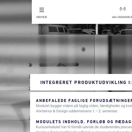
GENVEJE
AAU UDDANNELS
INTEGRERET PRODUKTUDVIKLING I
ANBEFALEDE FAGLIGE FORUDSÆTNINGER
Modulet bygger videre på faglig viden, færdigheder og kom
Arkitektur & Design uddannelsens 1. – 2. semester.
MODULETS INDHOLD, FORLØB OG PÆDAG
Kursusmodulet har til formål udvide de studerendes proces