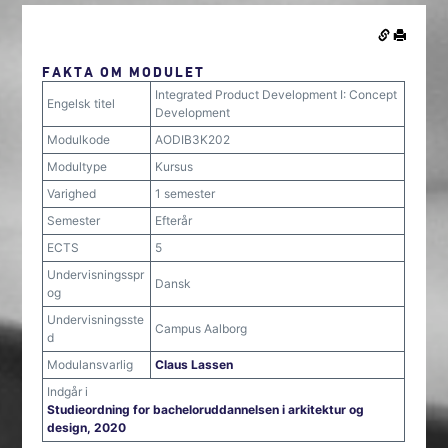
FAKTA OM MODULET
Integrated Product Development I: Concept
Engelsk titel
Development
Modulkode
AODIB3K202
Modultype
Kursus
Varighed
1 semester
Semester
Efterår
ECTS
5
Undervisningsspr
Dansk
og
Undervisningsste
Campus Aalborg
d
Modulansvarlig
Claus Lassen
Indgår i
Studieordning for bacheloruddannelsen i arkitektur og
design, 2020