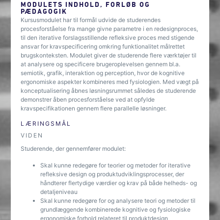
MODULETS INDHOLD, FORLØB OG
PÆDAGOGIK
Kursusmodulet har til formål udvide de studerendes
procesforståelse fra mange givne parametre i en redesignproces,
til den iterative forslagsstillende refleksive proces med stigende
ansvar for kravspecificering omkring funktionalitet målrettet
brugskonteksten. Modulet giver de studerende flere værktøjer til
at analysere og specificere brugeroplevelsen gennem bl.a.
semiotik, grafik, interaktion og perception, hvor de kognitive
ergonomiske aspekter kombineres med fysiologien. Med vægt på
konceptualisering åbnes løsningsrummet således de studerende
demonstrer åben procesforståelse ved at opfylde
kravspecifikationen gennem flere parallelle løsninger.
LÆRINGSMÅL
VIDEN
Studerende, der gennemfører modulet:
Skal kunne redegøre for teorier og metoder for iterative
refleksive design og produktudviklingsprocesser, der
håndterer flertydige værdier og krav på både helheds- og
detaljeniveau
Skal kunne redegøre for og analysere teori og metoder til
grundlæggende kombinerede kognitive og fysiologiske
ergonomiske forhold relateret til produktdesign