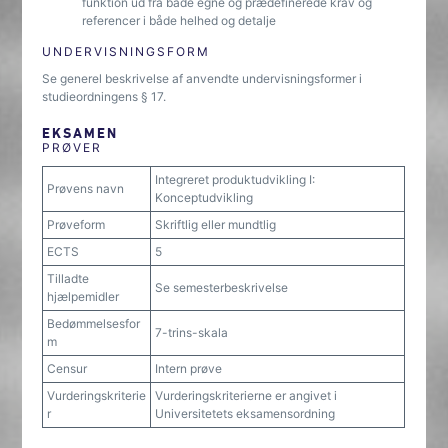
funktion ud fra både egne og prædefinerede krav og
referencer i både helhed og detalje
UNDERVISNINGSFORM
Se generel beskrivelse af anvendte undervisningsformer i
studieordningens § 17.
EKSAMEN
PRØVER
Integreret produktudvikling I:
Prøvens navn
Konceptudvikling
Prøveform
Skriftlig eller mundtlig
ECTS
5
Tilladte
Se semesterbeskrivelse
hjælpemidler
Bedømmelsesfor
7-trins-skala
m
Censur
Intern prøve
Vurderingskriterie
Vurderingskriterierne er angivet i
r
Universitetets eksamensordning