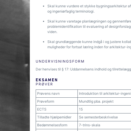
Skal kunne vurdere et stykke bygningsarkitektur af
og ingeniørfaglig terminologi.
Skal kunne varetage planlægningen og gennemførels
problemidentifikation til evaluering af designforsla
viden.
Skal grundlæggende kunne indgå i og justere kollab
muligheder for fortsat læring inden for arkitektur-i
UNDERVISNINGSFORM
Der henvises til § 17: Uddannelsens indhold og tilrettelæg
EKSAMEN
PRØVER
Prøvens navn
Introduktion til arkitektur-ingen
Prøveform
Mundtlig pba. projekt
ECTS
15
Tilladte hjælpemidler
Se semesterbeskrivelse
Bedømmelsesform
7-trins-skala