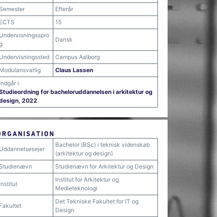
Semester
Efterår
ECTS
15
Undervisningsspro
Dansk
g
Undervisningssted
Campus Aalborg
Modulansvarlig
Claus Lassen
Indgår i
Studieordning for bacheloruddannelsen i arkitektur og
design, 2022
ORGANISATION
Bachelor (BSc) i teknisk videnskab
Uddannelsesejer
(arkitektur og design)
Studienævn
Studienævn for Arkitektur og Design
Institut for Arkitektur og
Institut
Medieteknologi
Det Tekniske Fakultet for IT og
Fakultet
Design