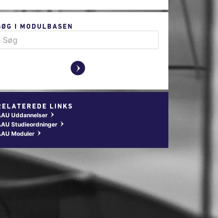
SØG I MODULBASEN
y
RELATEREDE LINKS
AAU Uddannelser
w
AU Studieordninger
w
AAU Moduler
w