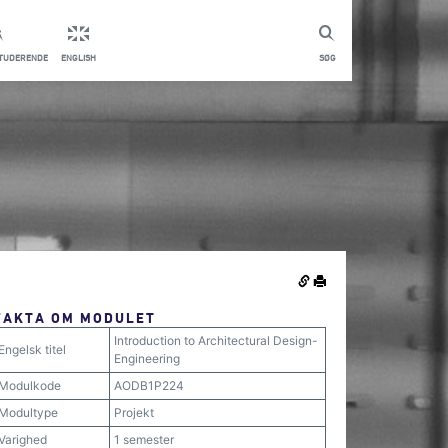
STUDERENDE
ENGLISH
SØG
FAKTA OM MODULET
Introduction to Architectural Design-
Engelsk titel
Engineering
Modulkode
AODB1P224
Modultype
Projekt
Varighed
1 semester