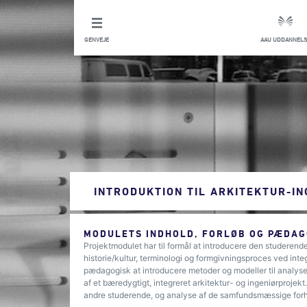
GENVEJE
AAU UDDANNELS
INTRODUKTION TIL ARKITEKTUR-I
MODULETS INDHOLD, FORLØB OG PÆDAG
Projektmodulet har til formål at introducere den studerende 
historie/kultur, terminologi og formgivningsproces ved inte
pædagogisk at introducere metoder og modeller til analyse 
af et bæredygtigt, integreret arkitektur- og ingeniørprojek
andre studerende, og analyse af de samfundsmæssige forho