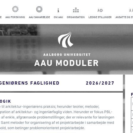
E
AAU FORSKNING
AAU SAMARBEJDE
OM AAU
ORGANISATION
LEDIGE STILLINGER
ANSATTE OG 
AAU MODULER
NGENIØRENS FAGLIGHED
2026/2027
OGIK
til arkitektur-ingeniørens praksis; herunder teorier, metoder,
gration af arkitektur- og ingeniørfaglig viden. Herunder er fokus PBL-
af enkle, afgrænsede problemstillinger, der er relevante for løsningen
t. Samt metoder for organisering af et projektarbejde i samarbejde med
ld, som betinger problemorienteret projektarbejde.