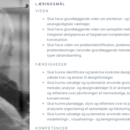
LÆRINGSMÅL
VIDEN
Skal have grundlæggende viden om arkitektur- og ing
analoge/digitale værktøjer.
Skal have grundlæggende viden om samspillet melle
integreret designproces af begrænset kompleksitet, 
konstruktion.
Skal have viden om problemidentifikation, problema
problemløsninger, herunder grundlæggende metoder 
typer dataindsamling.
FÆRDIGHEDER
Skal kunne identificere og beskrive konkrete desig
udlede krav og ønsker til designforslaget.
Skal kunne udvælge og systematisk anvende grundlæ
metoder, analyse- og designværktøjer til at skitser
og reflektere over påvirkningen af menneskelige, 
konsekvenser.
Skal kunne planlægge, styre og reflektere over et
analysere organisering af samarbejde og tidsstyring
Skal kunne udvælge og systematisk anvende relevant
modellerings-, visualiserings- og beregningsmetoder 
KOMPETENCER