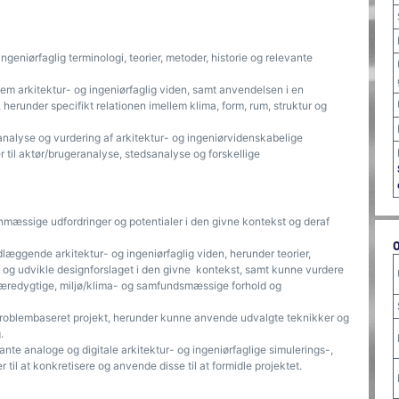
eniørfaglig terminologi, teorier, metoder, historie og relevante
m arkitektur- og ingeniørfaglig viden, samt anvendelsen i en
herunder specifikt relationen imellem klima, form, rum, struktur og
nalyse og vurdering af arkitektur- og ingeniørvidenskabelige
til aktør/brugeranalyse, stedsanalyse og forskellige
nmæssige udfordringer og potentialer i den givne kontekst og deraf
ggende arkitektur- og ingeniørfaglig viden, herunder teorier,
e og udvikle designforslaget i den givne kontekst, samt kunne vurdere
bæredygtige, miljø/klima- og samfundsmæssige forhold og
 problembaseret projekt, herunder kunne anvende udvalgte teknikker og
.
e analoge og digitale arkitektur- og ingeniørfaglige simulerings-,
til at konkretisere og anvende disse til at formidle projektet.