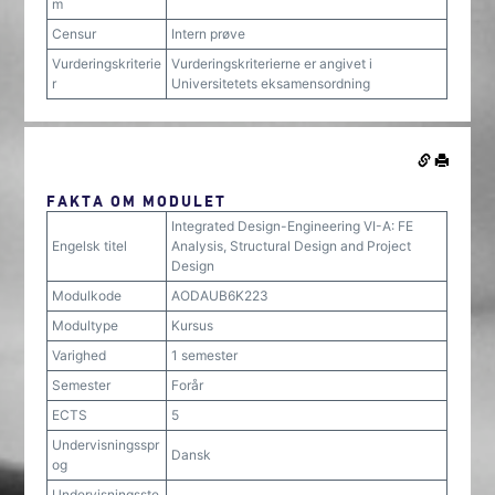
m
Censur
Intern prøve
Vurderingskriterie
Vurderingskriterierne er angivet i
r
Universitetets eksamensordning
FAKTA OM MODULET
Integrated Design-Engineering VI-A: FE
Engelsk titel
Analysis, Structural Design and Project
Design
Modulkode
AODAUB6K223
Modultype
Kursus
Varighed
1 semester
Semester
Forår
ECTS
5
Undervisningsspr
Dansk
og
Undervisningsste