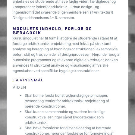
anbefales de studerende at have faglig viden, færdigheder og
kompetencer indenfor arkitektur-, urban design- og
ingeniørområdet svarende til gennemførelsen af Arkitektur &
Design uddannelsens 1.- 5. semester.
MODULETS INDHOLD, FORLØB OG
PÆDAGOGIK
Kursusmodulet har til formål at gøre de studerende i stand til at
foretage arkitektonisk projektering med fokus på strukturel
analyse og beregning af bygningskonstruktioner i eksempelvis
beton, stål og træ, som del af designprocessen. Herunder brug af
numeriske programmer og relevante digitale værktøjer, der kan
anvendes til strukturel analyse og visualisering af fysiske
egenskaber ved specifikke bygningskonstruktioner.
LÆRINGSMÅL
VIDEN
Skal kunne forstå konstruktionsfaglige principper,
metoder og teorier for arkitektonisk projektering af
bærende konstruktioner.
Skal kunne sammenholde og vurdere forskellige
konstruktive løsninger såvel byggeteknisk som
arkitektonisk.
Skal have forståelse for dimensionering af bærende
konstruktioner, herunder forståelse for formgivning af