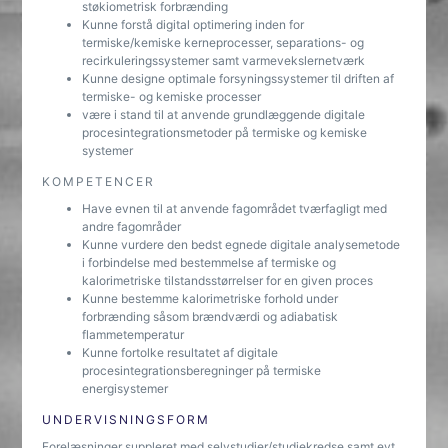
støkiometrisk forbrænding
Kunne forstå digital optimering inden for
termiske/kemiske kerneprocesser, separations- og
recirkuleringssystemer samt varmevekslernetværk
Kunne designe optimale forsyningssystemer til driften af
termiske- og kemiske processer
være i stand til at anvende grundlæggende digitale
procesintegrationsmetoder på termiske og kemiske
systemer
KOMPETENCER
Have evnen til at anvende fagområdet tværfagligt med
andre fagområder
Kunne vurdere den bedst egnede digitale analysemetode
i forbindelse med bestemmelse af termiske og
kalorimetriske tilstandsstørrelser for en given proces
Kunne bestemme kalorimetriske forhold under
forbrænding såsom brændværdi og adiabatisk
flammetemperatur
Kunne fortolke resultatet af digitale
procesintegrationsberegninger på termiske
energisystemer
UNDERVISNINGSFORM
Forelæsninger suppleret med selvstudier/studiekredse samt evt.