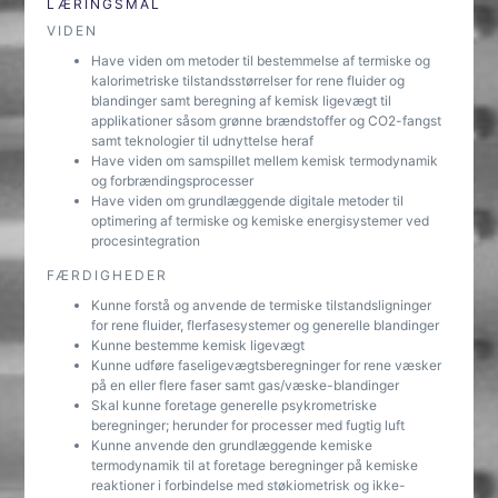
LÆRINGSMÅL
VIDEN
Have viden om metoder til bestemmelse af termiske og
kalorimetriske tilstandsstørrelser for rene fluider og
blandinger samt beregning af kemisk ligevægt til
applikationer såsom grønne brændstoffer og CO2-fangst
samt teknologier til udnyttelse heraf
Have viden om samspillet mellem kemisk termodynamik
og forbrændingsprocesser
Have viden om grundlæggende digitale metoder til
optimering af termiske og kemiske energisystemer ved
procesintegration
FÆRDIGHEDER
Kunne forstå og anvende de termiske tilstandsligninger
for rene fluider, flerfasesystemer og generelle blandinger
Kunne bestemme kemisk ligevægt
Kunne udføre faseligevægtsberegninger for rene væsker
på en eller flere faser samt gas/væske-blandinger
Skal kunne foretage generelle psykrometriske
beregninger; herunder for processer med fugtig luft
Kunne anvende den grundlæggende kemiske
termodynamik til at foretage beregninger på kemiske
reaktioner i forbindelse med støkiometrisk og ikke-