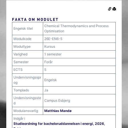
FAKTA OM MODULET
Chemical Thermodynamics and Process
Engelsk titel
Optimisation
Modulkode
26E-EN6-5
Modultype
Kursus
Varighed
1 semester
Semester
Forår
ECTS
5
Undervisningsspr
Engelsk
og
Tomplads
Ja
Undervisningsste
Campus Esbjerg
d
Modulansvarlig
Matthias Mandø
Indgår i
Studieordning for bacheloruddannelsen i energi, 2026,