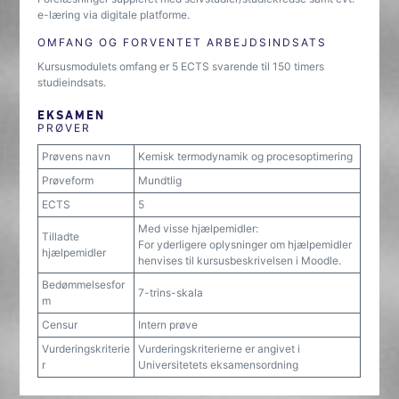
e-læring via digitale platforme.
OMFANG OG FORVENTET ARBEJDSINDSATS
Kursusmodulets omfang er 5 ECTS svarende til 150 timers
studieindsats.
EKSAMEN
PRØVER
Prøvens navn
Kemisk termodynamik og procesoptimering
Prøveform
Mundtlig
ECTS
5
Med visse hjælpemidler:
Tilladte
For yderligere oplysninger om hjælpemidler
hjælpemidler
henvises til kursusbeskrivelsen i Moodle.
Bedømmelsesfor
7-trins-skala
m
Censur
Intern prøve
Vurderingskriterie
Vurderingskriterierne er angivet i
r
Universitetets eksamensordning