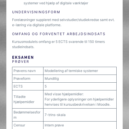
systemer ved hjælp af digitale værktøjer
UNDERVISNINGSFORM
Forelæsninger suppleret med selvstudier/studiekredse samt evt.
e-læring via digitale platforme.
OMFANG OG FORVENTET ARBEJDSINDSATS
Kursusmodulets omfang er 5 ECTS svarende til 150 timers
studieindsats.
EKSAMEN
PRØVER
Prøvens navn
Modellering af termiske systemer
Prøveform
Mundtlig
ECTS
5
Med visse hjælpemidler:
Tilladte
For yderligere oplysninger om hjælpemidler
hjælpemidler
henvises til kursusbeskrivelsen i Moodle.
Bedømmelsesfor
7-trins-skala
m
Censur
Intern prøve