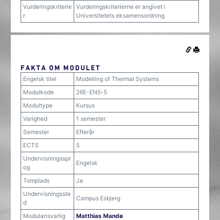
Vurderingskriterie
Vurderingskriterierne er angivet i
r
Universitetets eksamensordning
FAKTA OM MODULET
Engelsk titel
Modelling of Thermal Systems
Modulkode
26E-EN5-5
Modultype
Kursus
Varighed
1 semester
Semester
Efterår
ECTS
5
Undervisningsspr
Engelsk
og
Tomplads
Ja
Undervisningsste
Campus Esbjerg
d
Modulansvarlig
Matthias Mandø