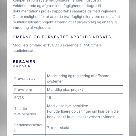
kompensationssystemer, offshore håndteringsudstyr.
Veldefinerede og afgrænsede fagligheder udtages til
dokumentation i projektrapporten i samarbejde med vejledere.
Der er mulighed for at arbejde tværfagligt eller være en del af et
multidisciplinært projekt afhængigt af projektvalg og en faglig
vurdering af vejledere.
OMFANG OG FORVENTET ARBEJDSINDSATS
Modulets omfang er 15 ECTS svarende til 450 timers
studieindsats.
EKSAMEN
PRØVER
Modellering og regulering af offshore
Prøvens navn
systemer
Prøveform
Mundtlig pba. projekt
ECTS
15
Med visse hjælpemidler:
Tilladte
For yderligere oplysninger om hjælpemidler
hjælpemidler
henvises til kursusbeskrivelsen i Moodle
Bedømmelsesfor
7-trins-skala
m