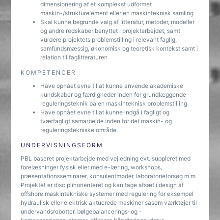
dimensionering af et komplekst udformet
maskin-/strukturelement eller en maskinteknisk samling
Skal kunne begrunde valg af litteratur, metoder, modeller
og andre redskaber benyttet i projektarbejdet, samt
vurdere projektets problemstilling i relevant faglig,
samfundsmæssig, økonomisk og teoretisk kontekst samt i
relation til faglitteraturen
KOMPETENCER
Have opnået evne til at kunne anvende akademiske
kundskaber og færdigheder inden for grundlæggende
reguleringsteknik på en maskinteknisk problemstilling
Have opnået evne til at kunne indgå i fagligt og
tværfagligt samarbejde inden for det maskin- og
reguleringstekniske område
UNDERVISNINGSFORM
PBL baseret projektarbejde med vejledning evt. suppleret med
forelæsninger fysisk eller med e-læring, workshops,
præsentationsseminarer, konsulentmøder, laboratorieforsøg m.m.
Projektet er disciplinorienteret og kan tage afsæt i design af
offshore maskintekniske systemer med regulering for eksempel
hydraulisk eller elektrisk aktuerede maskiner såsom værktøjer til
undervandsrobotter, bølgebalancerings-og -