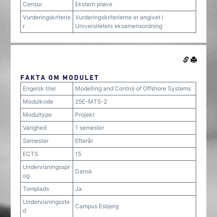
Censur
Ekstern prøve
Vurderingskriterie
Vurderingskriterierne er angivet i
r
Universitetets eksamensordning
FAKTA OM MODULET
Engelsk titel
Modelling and Control of Offshore Systems
Modulkode
25E-MT5-2
Modultype
Projekt
Varighed
1 semester
Semester
Efterår
ECTS
15
Undervisningsspr
Dansk
og
Tomplads
Ja
Undervisningsste
Campus Esbjerg
d