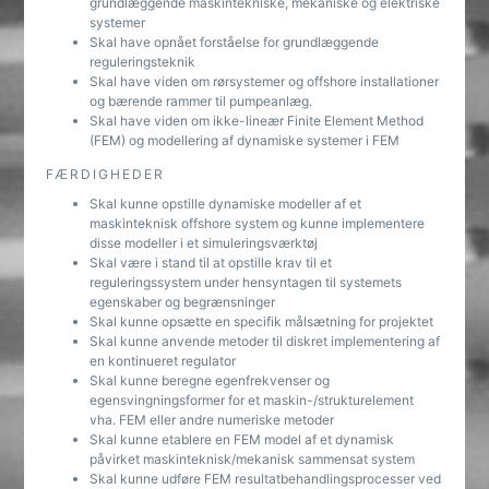
grundlæggende maskintekniske, mekaniske og elektriske
systemer
Skal have opnået forståelse for grundlæggende
reguleringsteknik
Skal have viden om rørsystemer og offshore installationer
og bærende rammer til pumpeanlæg.
Skal have viden om ikke-lineær Finite Element Method
(FEM) og modellering af dynamiske systemer i FEM
FÆRDIGHEDER
Skal kunne opstille dynamiske modeller af et
maskinteknisk offshore system og kunne implementere
disse modeller i et simuleringsværktøj
Skal være i stand til at opstille krav til et
reguleringssystem under hensyntagen til systemets
egenskaber og begrænsninger
Skal kunne opsætte en specifik målsætning for projektet
Skal kunne anvende metoder til diskret implementering af
en kontinueret regulator
Skal kunne beregne egenfrekvenser og
egensvingningsformer for et maskin-/strukturelement
vha. FEM eller andre numeriske metoder
Skal kunne etablere en FEM model af et dynamisk
påvirket maskinteknisk/mekanisk sammensat system
Skal kunne udføre FEM resultatbehandlingsprocesser ved