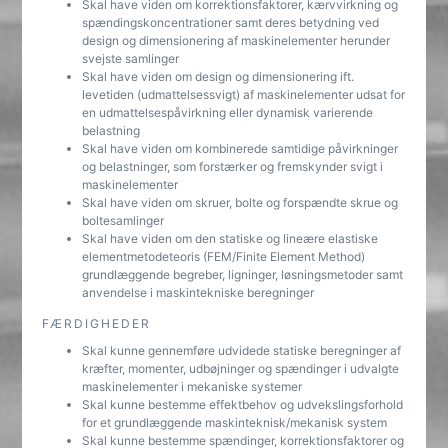
Skal have viden om korrektionsfaktorer, kærvvirkning og
spændingskoncentrationer samt deres betydning ved
design og dimensionering af maskinelementer herunder
svejste samlinger
Skal have viden om design og dimensionering ift.
levetiden (udmattelsessvigt) af maskinelementer udsat for
en udmattelsespåvirkning eller dynamisk varierende
belastning
Skal have viden om kombinerede samtidige påvirkninger
og belastninger, som forstærker og fremskynder svigt i
maskinelementer
Skal have viden om skruer, bolte og forspændte skrue og
boltesamlinger
Skal have viden om den statiske og lineære elastiske
elementmetodeteoris (FEM/Finite Element Method)
grundlæggende begreber, ligninger, løsningsmetoder samt
anvendelse i maskintekniske beregninger
FÆRDIGHEDER
Skal kunne gennemføre udvidede statiske beregninger af
kræfter, momenter, udbøjninger og spændinger i udvalgte
maskinelementer i mekaniske systemer
Skal kunne bestemme effektbehov og udvekslingsforhold
for et grundlæggende maskinteknisk/mekanisk system
Skal kunne bestemme spændinger, korrektionsfaktorer og