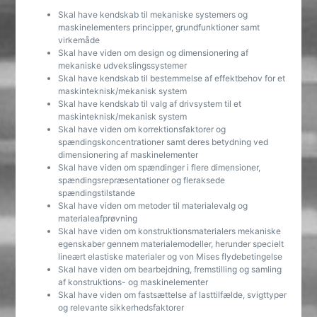
Skal have kendskab til mekaniske systemers og
maskinelementers principper, grundfunktioner samt
virkemåde
Skal have viden om design og dimensionering af
mekaniske udvekslingssystemer
Skal have kendskab til bestemmelse af effektbehov for et
maskinteknisk/mekanisk system
Skal have kendskab til valg af drivsystem til et
maskinteknisk/mekanisk system
Skal have viden om korrektionsfaktorer og
spændingskoncentrationer samt deres betydning ved
dimensionering af maskinelementer
Skal have viden om spændinger i flere dimensioner,
spændingsrepræsentationer og fleraksede
spændingstilstande
Skal have viden om metoder til materialevalg og
materialeafprøvning
Skal have viden om konstruktionsmaterialers mekaniske
egenskaber gennem materialemodeller, herunder specielt
lineært elastiske materialer og von Mises flydebetingelse
Skal have viden om bearbejdning, fremstilling og samling
af konstruktions- og maskinelementer
Skal have viden om fastsættelse af lasttilfælde, svigttyper
og relevante sikkerhedsfaktorer