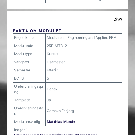
FAKTA OM MODULET
Engelsk titel
Mechanical Engineering and Applied FEM
Modulkode
25E-MT3-2
Modultype
Kursus
Varighed
1 semester
Semester
Efterår
ECTS
5
Undervisningsspr
Dansk
og
Tomplads
Ja
Undervisningsste
Campus Esbjerg
d
Modulansvarlig
Matthias Mandø
Indgår i