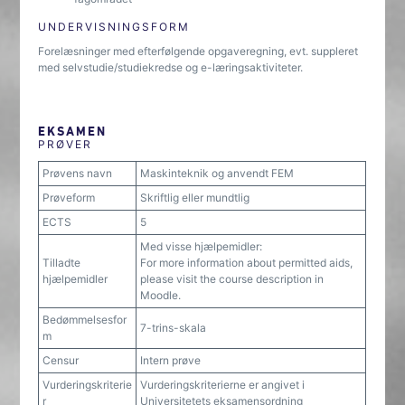
UNDERVISNINGSFORM
Forelæsninger med efterfølgende opgaveregning, evt. suppleret
med selvstudie/studiekredse og e-læringsaktiviteter.
EKSAMEN
PRØVER
Prøvens navn
Maskinteknik og anvendt FEM
Prøveform
Skriftlig eller mundtlig
ECTS
5
Med visse hjælpemidler:
Tilladte
For more information about permitted aids,
hjælpemidler
please visit the course description in
Moodle.
Bedømmelsesfor
7-trins-skala
m
Censur
Intern prøve
Vurderingskriterie
Vurderingskriterierne er angivet i
r
Universitetets eksamensordning