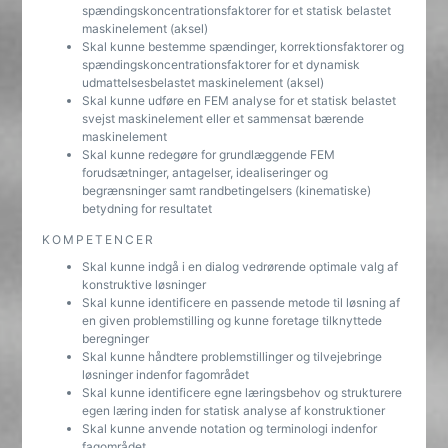
spændingskoncentrationsfaktorer for et statisk belastet
maskinelement (aksel)
Skal kunne bestemme spændinger, korrektionsfaktorer og
spændingskoncentrationsfaktorer for et dynamisk
udmattelsesbelastet maskinelement (aksel)
Skal kunne udføre en FEM analyse for et statisk belastet
svejst maskinelement eller et sammensat bærende
maskinelement
Skal kunne redegøre for grundlæggende FEM
forudsætninger, antagelser, idealiseringer og
begrænsninger samt randbetingelsers (kinematiske)
betydning for resultatet
KOMPETENCER
Skal kunne indgå i en dialog vedrørende optimale valg af
konstruktive løsninger
Skal kunne identificere en passende metode til løsning af
en given problemstilling og kunne foretage tilknyttede
beregninger
Skal kunne håndtere problemstillinger og tilvejebringe
løsninger indenfor fagområdet
Skal kunne identificere egne læringsbehov og strukturere
egen læring inden for statisk analyse af konstruktioner
Skal kunne anvende notation og terminologi indenfor
fagområdet